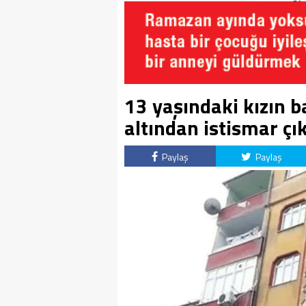
Soruşturma Dosyalarına
Oku
Yansıdı!
13 yaşındaki kızın b
altından istismar çık
Paylaş
Paylaş