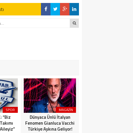
ktı
en Açıklamalar
“İLK AÇILDIĞI
z Kaderine Terk
ktı
en Açıklamalar
SPOR
MAGAZİN
MAGAZİN
: “Biz
Dünyaca Ünlü İtalyan
Emre Açıkgöz Galimidi
 Takımı
Fenomen Gianluca Vacchi
New York Sosyetesini
Aileyiz”
Türkiye Aşkına Geliyor!
Buluşturan Davette!