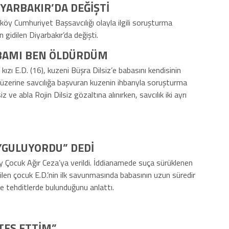
YARBAKIR’DA DEĞİŞTİ
köy Cumhuriyet Başsavcılığı olayla ilgili soruşturma
 gidilen Diyarbakır’da değişti.
BABAMI BEN ÖLDÜRDÜM
ızı E.D. (16), kuzeni Büşra Dilsiz’e babasını kendisinin
rı üzerine savcılığa başvuran kuzenin ihbarıyla soruşturma
siz ve abla Rojin Dilsiz gözaltına alınırken, savcılık iki ayrı
UYGULUYORDU” DEDİ
köy Çocuk Ağır Ceza’ya verildi. İddianamede suça sürüklenen
len çocuk E.D.’nin ilk savunmasında babasının uzun süredir
ve tehditlerde bulunduğunu anlattı.
ATEŞ ETTİM”