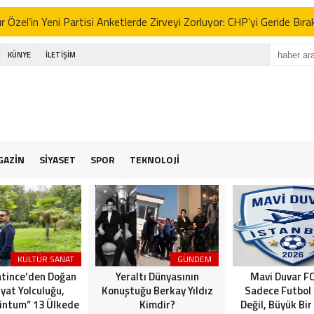
 Özel’in Yeni Partisi Anketlerde Zirveyi Zorluyor: CHP’yi Geride Bıra
 Erbakan’dan İttifak Açıklaması: “Seçimlere Tek Başına Girmeliyiz”
KÜNYE
İLETİŞİM
e Yeni Parti Tartışmaları ve Sinem Dedetaş’ın Kararı: Gürsel Tekin’d
AFA NECATİ IŞIK’TAN BEYLİKDÜZÜ BELEDİYESİ’NE SERT TEPKİ: 
L!”
kdüzü Emekliler Lokali’nde İhmal İsyanı: “Çöpler Dağ Gibi, Yaşlılarımı
GAZİN
SİYASET
SPOR
TEKNOLOJİ
 Özel’in Yeni Partisi Anketlerde Zirveyi Zorluyor: CHP’yi Geride Bıra
 Erbakan’dan İttifak Açıklaması: “Seçimlere Tek Başına Girmeliyiz”
e Yeni Parti Tartışmaları ve Sinem Dedetaş’ın Kararı: Gürsel Tekin’d
KÜLTÜR SANAT
GÜNDEM
atince’den Doğan
Yeraltı Dünyasının
Mavi Duvar FC
yat Yolculuğu,
Konuştuğu Berkay Yıldız
Sadece Futbol
 intum” 13 Ülkede
Kimdir?
Değil, Büyük Bir 