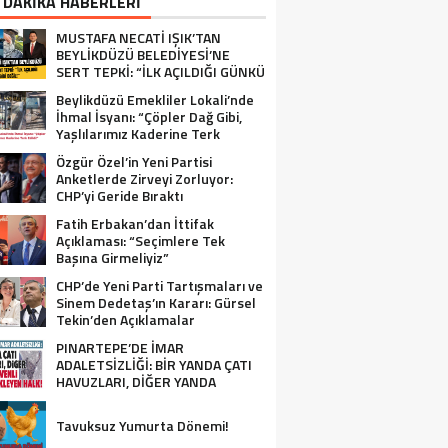
 DAKİKA HABERLERİ
MUSTAFA NECATİ IŞIK’TAN
BEYLİKDÜZÜ BELEDİYESİ’NE
SERT TEPKİ: “İLK AÇILDIĞI GÜNKÜ
GİBİ DEĞİL!”
Beylikdüzü Emekliler Lokali’nde
İhmal İsyanı: “Çöpler Dağ Gibi,
Yaşlılarımız Kaderine Terk
Edildi!”
Özgür Özel’in Yeni Partisi
Anketlerde Zirveyi Zorluyor:
CHP’yi Geride Bıraktı
Fatih Erbakan’dan İttifak
Açıklaması: “Seçimlere Tek
Başına Girmeliyiz”
CHP’de Yeni Parti Tartışmaları ve
Sinem Dedetaş’ın Kararı: Gürsel
Tekin’den Açıklamalar
PINARTEPE’DE İMAR
ADALETSİZLİĞİ: BİR YANDA ÇATI
HAVUZLARI, DİĞER YANDA
GÜVENLİ KONUT BEKLEYEN HALK!
Tavuksuz Yumurta Dönemi!