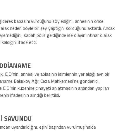
derek babasını vurduğunu söylediğini, annesinin önce
yarak neden böyle bir şey yaptığını sorduğunu aktardı. Ancak
lemediğini, sabah polis geldiğinde ise olayın intihar olarak
 kaldığını ifade etti.
 İDDİANAME
, E.D.’nin, annesi ve ablasının isimlerinin yer aldığı ayrı bir
dianame Bakırköy Ağır Ceza Mahkemesi’ne gönderildi.
e E.D.’nin kuzenine cinayeti anlatmasının ardından yapılan
in ifadesinin alındığı belirtildi.
Nİ SAVUNDU
ından uyandırıldığını, eşini başından vurulmuş halde