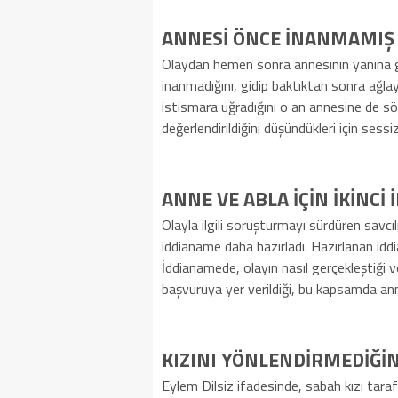
ANNESİ ÖNCE İNANMAMIŞ
Olaydan hemen sonra annesinin yanına gi
inanmadığını, gidip baktıktan sonra ağla
istismara uğradığını o an annesine de söy
değerlendirildiğini düşündükleri için sessiz
ANNE VE ABLA İÇİN İKİNCİ
Olayla ilgili soruşturmayı sürdüren savcılık
iddianame daha hazırladı. Hazırlanan id
İddianamede, olayın nasıl gerçekleştiği v
başvuruya yer verildiği, bu kapsamda annen
KIZINI YÖNLENDİRMEDİĞİ
Eylem Dilsiz ifadesinde, sabah kızı taraf