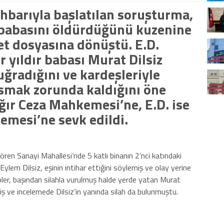
ihbarıyla başlatılan soruşturma,
n babasını öldürdüğünü kuzenine
yet dosyasına dönüştü. E.D.
r yıldır babası Murat Dilsiz
uğradığını ve kardeşleriyle
susmak zorunda kaldığını öne
ğır Ceza Mahkemesi’ne, E.D. ise
emesi’ne sevk edildi.
ren Sanayi Mahallesi’nde 5 katlı binanın 2’nci katındaki
ylem Dilsiz, eşinin intihar ettiğini söylemiş ve olay yerine
kipler, başından silahla vurulmuş halde yerde yatan Murat
miş ve incelemede Dilsiz’in yanında silah da bulunmuştu.