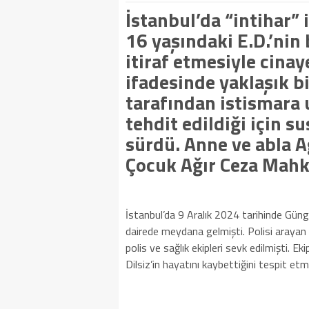
İstanbul’da “intihar” 
16 yaşındaki E.D.’ni
itiraf etmesiyle cina
ifadesinde yaklaşık bi
tarafından istismara 
tehdit edildiği için 
sürdü. Anne ve abla A
Çocuk Ağır Ceza Mahk
İstanbul’da 9 Aralık 2024 tarihinde Güngö
dairede meydana gelmişti. Polisi arayan E
polis ve sağlık ekipleri sevk edilmişti. E
Dilsiz’in hayatını kaybettiğini tespit et