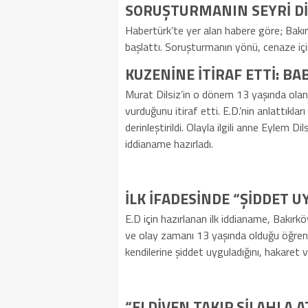
SORUŞTURMANIN SEYRİ Dİ
Habertürk’te yer alan habere göre; Bakır
başlattı. Soruşturmanın yönü, cenaze için
KUZENİNE İTİRAF ETTİ: 
Murat Dilsiz’in o dönem 13 yaşında olan k
vurduğunu itiraf etti. E.D.’nin anlattıkla
derinleştirildi. Olayla ilgili anne Eylem Dil
iddianame hazırladı.
İLK İFADESİNDE “ŞİDDET 
E.D için hazırlanan ilk iddianame, Bakır
ve olay zamanı 13 yaşında olduğu öğreni
kendilerine şiddet uyguladığını, hakaret 
“ELDİVEN TAKIP SİLAHLA 