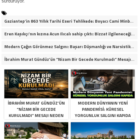
sürdürüyor.
Gaziantep’in 863 Yıllık Tarihi Eseri Tehlikede: Boyacı Cami Minberi İçin “Restorasyon Durdurulsun” Çağrısı!
Eren Kaşıkçı’nın kızına Acun Ilıcalı sahip çıktı: Bizzat ilgileneceğim
Modern Çağın Görünmez Salgını: Başarı Düşmanlığı ve Narsistik Yükseliş
İbrahim Murat Gündüz’ün “Nizam Bir Gecede Kurulmadı” Mesajı Sosyal Medyada Geniş Yankı Uyandırdı
İBRAHIM MURAT GÜNDÜZ’ÜN
MODERN DÜNYANIN YENI
“NIZAM BIR GECEDE
PANDEMISI: KÜRESEL
KURULMADI” MESAJI NEDEN
YORGUNLUK SALGINI KAPIDA
VIRAL OLDU?