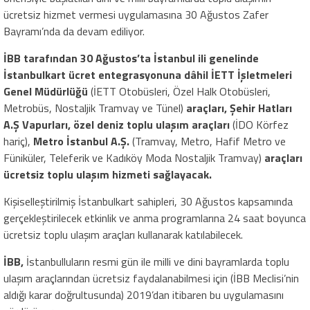
ücretsiz hizmet vermesi uygulamasına 30 Ağustos Zafer
Bayramı’nda da devam ediliyor.
İBB tarafından 30 Ağustos’ta İstanbul ili genelinde
İstanbulkart ücret entegrasyonuna dâhil İETT İşletmeleri
Genel Müdürlüğü
(İETT Otobüsleri, Özel Halk Otobüsleri,
Metrobüs, Nostaljik Tramvay ve Tünel)
araçları, Şehir Hatları
A.Ş Vapurları, özel deniz toplu ulaşım araçları
(İDO Körfez
hariç),
Metro İstanbul A.Ş.
(Tramvay, Metro, Hafif Metro ve
Füniküler, Teleferik ve Kadıköy Moda Nostaljik Tramvay)
araçları
ücretsiz toplu ulaşım hizmeti sağlayacak.
Kişiselleştirilmiş İstanbulkart sahipleri, 30 Ağustos kapsamında
gerçekleştirilecek etkinlik ve anma programlarına 24 saat boyunca
ücretsiz toplu ulaşım araçları kullanarak katılabilecek.
İBB,
İstanbulluların resmi gün ile milli ve dini bayramlarda toplu
ulaşım araçlarından ücretsiz faydalanabilmesi için (İBB Meclisi’nin
aldığı karar doğrultusunda) 2019’dan itibaren bu uygulamasını