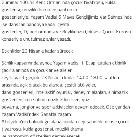
Gürpınar 100. Yıl Kent Ormanı’nda çocuk tiyatrosu, kukla
gösterisi, müzikli drama ve pantomim
gösterileriyle; Yaşam Vadisi 6 Mayıs Gençliğimiz Var Sahnesi’nde
ise danstan bandoya kadar çeşitli
gösteriler, DJ performansı ve Beylikdüzü Çoksesli Çocuk Korosu
konseriyle unutulmaz anlar yaşadı.
Etkinlikler 23 Nisan’a kadar sürecek
Şenlik kapsamında ayrıca Yaşam Vadisi 1. Etap kurulan etkinlik
çadır alanında da çocuklar ve aileleri
keyifli vakit geçirdi. 23 Nisan’a kadar 14.00-18.00 saatleri
arasında açık olacak bu alanda; çeşitli atölyeler,
dans gösterileri, interaktif oyunlar, deneyim alanları, sihirbazlık
gösterileri, cep sahne müzik etkinlikleri, yüz
boyama, jonglör ve spor aktiviteleri devam edecek. Öte yandan
Yaşam Vadisi’ndeki Sanatla Yaşam
Atölyeleri’nin bulunduğu alana kurulan cep sahnede de ise çocuk
tiyatrosu, kukla gösterisi, müzikli drama
ve pantomim gösterileri gerçekleşecek.