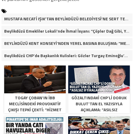
MUSTAFA NECATİ IŞIK’TAN BEYLİKDÜZÜ BELEDİYESİ’NE SERT TEPKİ: “İLK AÇILDIĞI GÜNKÜ GİBİ DEĞİL!”
Beylikdüzü Emekliler Lokali’nde İhmal İsyanı: “Çöpler Dağ Gibi, Yaşlılarımız Kaderine Terk Edildi!”
BEYLİKDÜZÜ KENT KONSEYİ’NDEN YEREL BASINA BULUŞMA: “MEVZU MEMLEKET MESELESİ
Beylikdüzü CHP’de Başkanlık Kulisleri: Gözler Turgay Eminoğlu’nda!
TOGAY ÇOBAN’IN İBB
GÖZALTINDAKI CHP’LI DORUK
MECLISINDEKI PROVOKATIF
BULUT’TAN EL YAZISIYLA
ÇIKIŞI TEPKI ÇEKTI: “HIZMET
AÇIKLAMA: “ASILSIZ
YOK, SIYASI MANIPÜLASYON
İFTIRALARLA DOLU”
VAR”