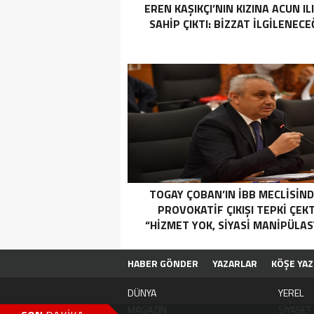
EREN KAŞIKÇI’NIN KIZINA ACUN IL
SAHIP ÇIKTI: BIZZAT ILGILENECE
TOGAY ÇOBAN’IN İBB MECLISIND
PROVOKATIF ÇIKIŞI TEPKI ÇEKT
“HIZMET YOK, SIYASI MANIPÜLA
VAR”
HABER GÖNDER
YAZARLAR
KÖŞE YAZ
DÜNYA
YEREL
MAGAZİN
SİYASET