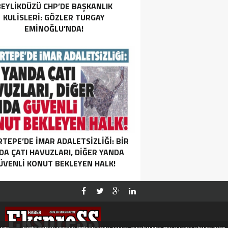
EYLIKDÜZÜ CHP’DE BAŞKANLIK
KULISLERI: GÖZLER TURGAY
EMINOĞLU’NDA!
RTEPE’DE İMAR ADALETSİZLİĞİ: BİR
DA ÇATI HAVUZLARI, DİĞER YANDA
ÜVENLİ KONUT BEKLEYEN HALK!