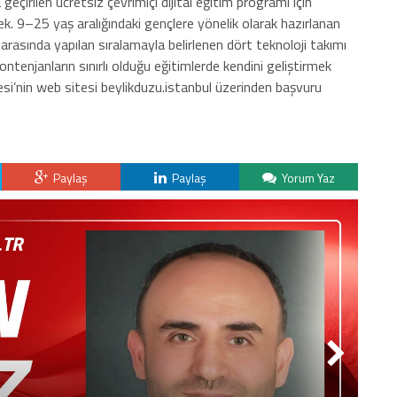
eçirilen ücretsiz çevrimiçi dijital eğitim programı için
. 9–25 yaş aralığındaki gençlere yönelik olarak hazırlanan
asında yapılan sıralamayla belirlenen dört teknoloji takımı
ontenjanların sınırlı olduğu eğitimlerde kendini geliştirmek
si’nin web sitesi beylikduzu.istanbul üzerinden başvuru
Paylaş
Paylaş
Yorum Yaz