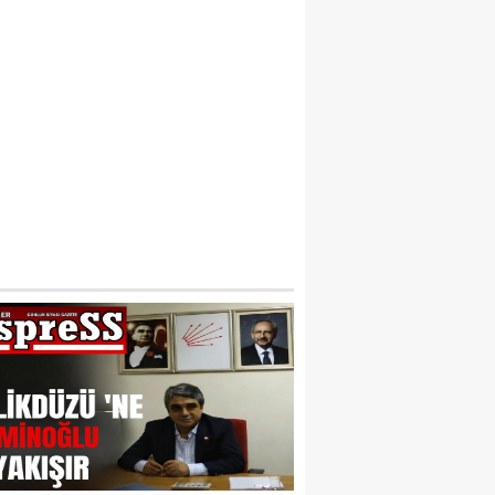
LDÜRÜLÜP ORMANA GÖMÜLEN FERHAT
KILALMAZ TUZAK