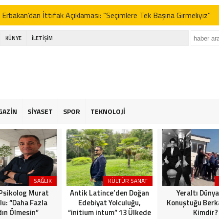
 Erbakan’dan İttifak Açıklaması: “Seçimlere Tek Başına Girmeliyiz”
e Yeni Parti Tartışmaları ve Sinem Dedetaş’ın Kararı: Gürsel Tekin’d
KÜNYE
İLETİŞİM
RTEPE’DE İMAR ADALETSİZLİĞİ: BİR YANDA ÇATI HAVUZLARI, 
 BEKLEYEN HALK!
ksuz Yumurta Dönemi!
 Özel’in Yeni Partisi Anketlerde Zirveyi Zorluyor: CHP’yi Geride Bıra
GAZİN
SİYASET
SPOR
TEKNOLOJİ
 Erbakan’dan İttifak Açıklaması: “Seçimlere Tek Başına Girmeliyiz”
e Yeni Parti Tartışmaları ve Sinem Dedetaş’ın Kararı: Gürsel Tekin’d
RTEPE’DE İMAR ADALETSİZLİĞİ: BİR YANDA ÇATI HAVUZLARI, 
 BEKLEYEN HALK!
SAĞLIK
KÜLTÜR SANAT
 Psikolog Murat
Antik Latince’den Doğan
Yeraltı Dünya
lu: “Daha Fazla
Edebiyat Yolculuğu,
Konuştuğu Berka
ın Ölmesin”
“initium intum” 13 Ülkede
Kimdir?