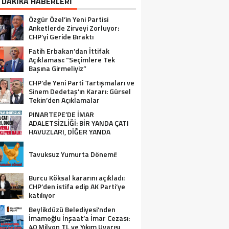
 DAKİKA HABERLERİ
Özgür Özel’in Yeni Partisi
Anketlerde Zirveyi Zorluyor:
CHP’yi Geride Bıraktı
Fatih Erbakan’dan İttifak
Açıklaması: “Seçimlere Tek
Başına Girmeliyiz”
CHP’de Yeni Parti Tartışmaları ve
Sinem Dedetaş’ın Kararı: Gürsel
Tekin’den Açıklamalar
PINARTEPE’DE İMAR
ADALETSİZLİĞİ: BİR YANDA ÇATI
HAVUZLARI, DİĞER YANDA
GÜVENLİ KONUT BEKLEYEN HALK!
Tavuksuz Yumurta Dönemi!
Burcu Köksal kararını açıkladı:
CHP’den istifa edip AK Parti’ye
katılıyor
Beylikdüzü Belediyesi’nden
İmamoğlu İnşaat’a İmar Cezası:
40 Milyon TL ve Yıkım Uyarısı