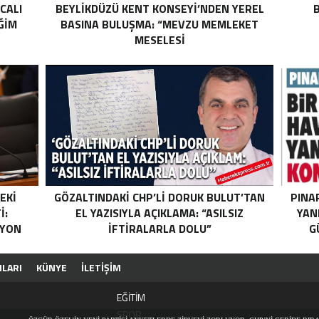
ICALI
BEYLİKDÜZÜ KENT KONSEYİ’NDEN YEREL
B
ĞIM
BASINA BULUŞMA: “MEVZU MEMLEKET
MESELESİ
EKI
GÖZALTINDAKI CHP’LI DORUK BULUT’TAN
PINA
I:
EL YAZISIYLA AÇIKLAMA: “ASILSIZ
YAN
SYON
İFTIRALARLA DOLU”
G
ILARI
KÜNYE
İLETİŞİM
EĞİTİM
SPOR