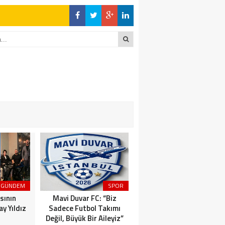
en Açıklamalar
DİĞER YANDA
ktı
en Açıklamalar
DİĞER YANDA
GÜNDEM
SPOR
MAGAZİN
sının
Mavi Duvar FC: “Biz
Dünyaca Ünlü İtalyan
y Yıldız
Sadece Futbol Takımı
Fenomen Gianluca Vacchi
Değil, Büyük Bir Aileyiz”
Türkiye Aşkına Geliyor!