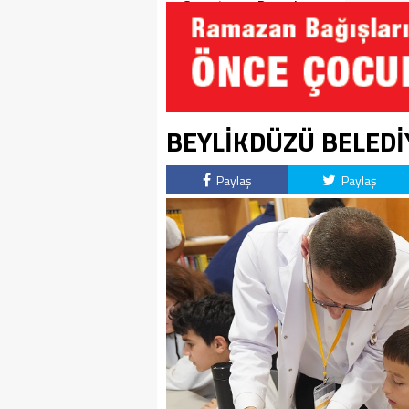
Soruşturma Dosyalarına
Yansıdı!
BEYLİKDÜZÜ BELEDİY
Paylaş
Paylaş