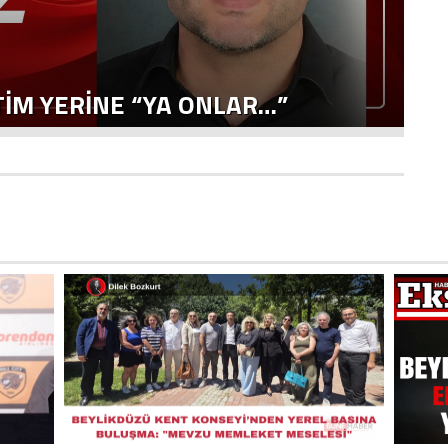
Ö
ETIM YERINE “YA ONLAR…”
A