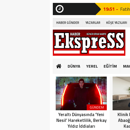
19:51 -
Fatih
SON
DAKİKA
19:49 -
CHP’d
HABER GÖNDER
YAZARLAR
KÖŞE YAZILARI
09:33 -
PINA
GÜVENLİ KONUT
23:18 -
Tavu
19:53 -
Özgür
DÜNYA
YEREL
EĞİTİM
MA
19:51 -
Fatih
19:49 -
CHP’d
09:33 -
PINA
GÜVENLİ KONUT
GÜNDEM
Yeraltı Dünyasında ‘Yeni
Klinik
Nesil’ Hareketlilik, Berkay
Abaoğ
Yıldız İddiaları
Kad