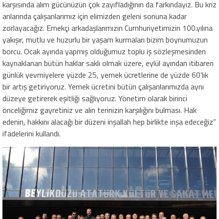
karşısında alım gücünüzün çok zayıfladığının da farkındayız. Bu kriz
anlarında çalışanlarımız için elimizden geleni sonuna kadar
zorlayacağız. Emekçi arkadaşlarımızın Cumhuriyetimizin 100.yılına
yakışır, mutlu ve huzurlu bir yaşam kurmaları bizim boynumuzun
borcu. Ocak ayında yapmış olduğumuz toplu iş sözleşmesinden
kaynaklanan bütün haklar saklı olmak üzere, eylül ayından itibaren
günlük yevmiyelere yüzde 25, yemek ücretlerine de yüzde 60’lık
bir artış getiriyoruz. Yemek ücretini bütün çalışanlarımızda aynı
düzeye getirerek eşitliği sağlıyoruz. Yönetim olarak birinci
önceliğimiz gayretiniz ve alın terinizin karşılığını bulması. Hak
edenin, hakkını alacağı bir düzeni inşallah hep birlikte inşa edeceğiz”
ifadelerini kullandı.