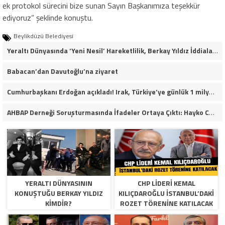
ek protokol sürecini bize sunan Sayın Başkanımıza teşekkür
ediyoruz” şeklinde konuştu.
Beylikdüzü Belediyesi
Yeraltı Dünyasında ‘Yeni Nesil’ Hareketlilik, Berkay Yıldız İddiaları Soruşturma Dosyalarına Yansıdı!
Babacan’dan Davutoğlu’na ziyaret
Cumhurbaşkanı Erdoğan açıkladı! Irak, Türkiye’ye günlük 1 milyon varil petrol verecek
AHBAP Derneği Soruşturmasında İfadeler Ortaya Çıktı: Hayko Cepkin’den Dikkat Çeken Açıklamalar
YERALTI DÜNYASININ
CHP LIDERI KEMAL
KONUŞTUĞU BERKAY YILDIZ
KILIÇDAROĞLU İSTANBUL’DAKI
KIMDIR?
ROZET TÖRENINE KATILACAK