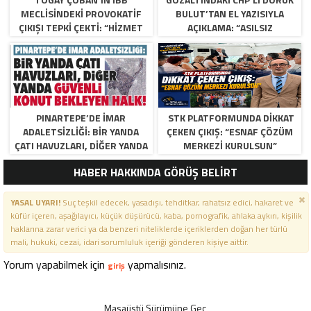
MECLISINDEKI PROVOKATIF
BULUT’TAN EL YAZISIYLA
ÇIKIŞI TEPKI ÇEKTI: “HIZMET
AÇIKLAMA: “ASILSIZ
YOK, SIYASI MANIPÜLASYON
İFTIRALARLA DOLU”
VAR”
PINARTEPE’DE İMAR
STK PLATFORMUNDA DİKKAT
ADALETSİZLİĞİ: BİR YANDA
ÇEKEN ÇIKIŞ: “ESNAF ÇÖZÜM
ÇATI HAVUZLARI, DİĞER YANDA
MERKEZİ KURULSUN”
GÜVENLİ KONUT BEKLEYEN
HABER HAKKINDA GÖRÜŞ BELİRT
HALK!
YASAL UYARI!
Suç teşkil edecek, yasadışı, tehditkar, rahatsız edici, hakaret ve
küfür içeren, aşağılayıcı, küçük düşürücü, kaba, pornografik, ahlaka aykırı, kişilik
haklarına zarar verici ya da benzeri niteliklerde içeriklerden doğan her türlü
mali, hukuki, cezai, idari sorumluluk içeriği gönderen kişiye aittir.
Yorum yapabilmek için
yapmalısınız.
giriş
Masaüstü Sürümüne Geç