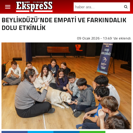
BEYLİKDÜZÜ’NDE EMPATİ VE FARKINDALIK
DOLU ETKİNLİK
09 Ocak 2026 - 13:49 'de eklendi.