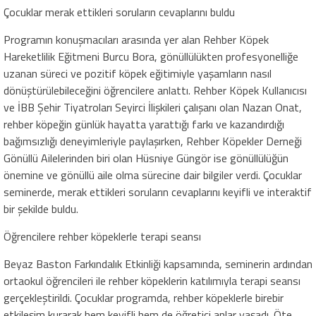
Çocuklar merak ettikleri soruların cevaplarını buldu
Programın konuşmacıları arasında yer alan Rehber Köpek
Hareketlilik Eğitmeni Burcu Bora, gönüllülükten profesyonelliğe
uzanan süreci ve pozitif köpek eğitimiyle yaşamların nasıl
dönüştürülebileceğini öğrencilere anlattı. Rehber Köpek Kullanıcısı
ve İBB Şehir Tiyatroları Seyirci İlişkileri çalışanı olan Nazan Onat,
rehber köpeğin günlük hayatta yarattığı farkı ve kazandırdığı
bağımsızlığı deneyimleriyle paylaşırken, Rehber Köpekler Derneği
Gönüllü Ailelerinden biri olan Hüsniye Güngör ise gönüllülüğün
önemine ve gönüllü aile olma sürecine dair bilgiler verdi. Çocuklar
seminerde, merak ettikleri soruların cevaplarını keyifli ve interaktif
bir şekilde buldu.
Öğrencilere rehber köpeklerle terapi seansı
Beyaz Baston Farkındalık Etkinliği kapsamında, seminerin ardından
ortaokul öğrencileri ile rehber köpeklerin katılımıyla terapi seansı
gerçekleştirildi. Çocuklar programda, rehber köpeklerle birebir
etkileşim kurarak hem keyifli hem de öğretici anlar yaşadı. Öte