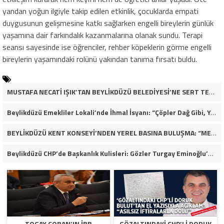
yandan yoğun ilgiyle takip edilen etkinlik, çocuklarda empati
duygusunun gelişmesine katkı sağlarken engelli bireylerin günlük
yaşamına dair farkındalık kazanmalarına olanak sundu. Terapi
seansı sayesinde ise öğrenciler, rehber köpeklerin görme engelli
bireylerin yaşamındaki rolünü yakından tanıma fırsatı buldu.
MUSTAFA NECATİ IŞIK’TAN BEYLİKDÜZÜ BELEDİYESİ’NE SERT TEPKİ: “İLK AÇILDIĞI GÜNKÜ GİBİ DEĞİL!”
Beylikdüzü Emekliler Lokali’nde İhmal İsyanı: “Çöpler Dağ Gibi, Yaşlılarımız Kaderine Terk Edildi!”
BEYLİKDÜZÜ KENT KONSEYİ’NDEN YEREL BASINA BULUŞMA: “MEVZU MEMLEKET MESELESİ
Beylikdüzü CHP’de Başkanlık Kulisleri: Gözler Turgay Eminoğlu’nda!
TOGAY ÇOBAN’IN İBB
GÖZALTINDAKI CHP’LI DORUK