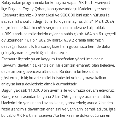
Buluşmaları programında bir konuşma yapan AK Parti Esenyurt
İlçe Başkanı Togay Çoban, konuşmasında şu ifadelere yer verdi:
‘Esenyurt ilçemiz 43 mahallesi ve 988.000 bini aşkın nüfusu ile
sadece İstanbul’un değil, tüm Türkiye’nin aynasıdır. 31 Mart 2024
seçimlerinde 642 bin 455 seçmenimizin iradesine talip olduk.
1.869 sandıkta milletimizin oylarına sahip çıktık. 464 bin 61 geçerli
oy üzerinden 181 bin 802 oy alarak %39,2 oranla halkımızın
desteğini kazandık. Bu sonuç bize hem gücümüzü hem de daha
çok çalışmamız gerektiğini hatırlatıyor.
Esenyurt ilçemiz şu an kayyum tarafından yönetilmektedir
Kayyum, devletin ta kendisidir! Milletimizin emaneti olan belediye,
devletimizin güvencesi altındadır. Bu durum bir kez daha
göstermiştir ki; bu aziz milletin iradesini yok saymaya kalkan
anlayışa karşı devletimiz dimdik durmaktadır.
Bugün yaklaşık 110.000 bin üyemiz ile yolumuza devam ediyoruz.
Kongre sonrasından bu yana 2 bin 746 yeni üye aramıza katıldı.
Üyelerimizin yarısından fazlası kadın, yarısı erkek; ayrıca 7 binden
fazla gencimiz davamızın enerjisini ve yarınlarını temsil ediyor. İşte
bu tablo AK Parti’nin Esenyurt’ta her kesime dokunduğunun en