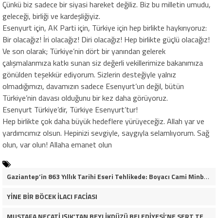
Çünkü biz sadece bir siyasi hareket değiliz. Biz bu milletin umudu,
geleceği, birliği ve kardeşliğiyiz.
Esenyurt için, AK Parti için, Türkiye için hep birlikte haykırıyoruz:
Bir olacağız! İri olacağız! Diri olacağız! Hep birlikte güçlü olacağız!
Ve son olarak; Türkiye’nin dört bir yanından gelerek
çalışmalarımıza katkı sunan siz değerli vekillerimize bakanımıza
gönülden teşekkür ediyorum. Sizlerin desteğiyle yalnız
olmadığımızı, davamızın sadece Esenyurt’un değil, bütün
Türkiye’nin davası olduğunu bir kez daha görüyoruz.
Esenyurt Türkiye’dir, Türkiye Esenyurt’tur!
Hep birlikte çok daha büyük hedeflere yürüyeceğiz. Allah yar ve
yardımcımız olsun. Hepinizi sevgiyle, saygıyla selamlıyorum. Sağ
olun, var olun! Allaha emanet olun
Gaziantep’in 863 Yıllık Tarihi Eseri Tehlikede: Boyacı Cami Minberi İçin “Restorasyon Durdurulsun” Çağrısı!
YİNE BİR BÖCEK İLACI FACİASI
MUSTAFA NECATİ IŞIK’TAN BEYLİKDÜZÜ BELEDİYESİ’NE SERT TEPKİ: “İLK AÇILDIĞI GÜNKÜ GİBİ DEĞİL!”