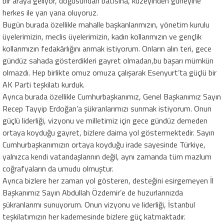
bir araya geliyor, doğusundan batısına, kuzeyinden güneyine
herkes ile yan yana oluyoruz.
Bugün burada özellikle mahalle başkanlarımızın, yönetim kurulu
üyelerimizin, meclis üyelerimizin, kadın kollarımızın ve gençlik
kollarımızın fedakârlığını anmak istiyorum. Onların alın teri, gece
gündüz sahada gösterdikleri gayret olmadan,bu başarı mümkün
olmazdı. Hep birlikte omuz omuza çalışarak Esenyurt’ta güçlü bir
AK Parti teşkilatı kurduk.
Ayrıca burada özellikle Cumhurbaşkanımız, Genel Başkanımız Sayın
Recep Tayyip Erdoğan’a şükranlarımızı sunmak istiyorum. Onun
güçlü liderliği, vizyonu ve milletimiz için gece gündüz demeden
ortaya koyduğu gayret, bizlere daima yol göstermektedir. Sayın
Cumhurbaşkanımızın ortaya koyduğu irade sayesinde Türkiye,
yalnızca kendi vatandaşlarının değil, aynı zamanda tüm mazlum
coğrafyaların da umudu olmuştur.
Ayrıca bizlere her zaman yol gösteren, desteğini esirgemeyen İl
Başkanımız Sayın Abdullah Özdemir’e de huzurlarınızda
şükranlarımı sunuyorum. Onun vizyonu ve liderliği, İstanbul
teşkilatımızın her kademesinde bizlere güç katmaktadır.