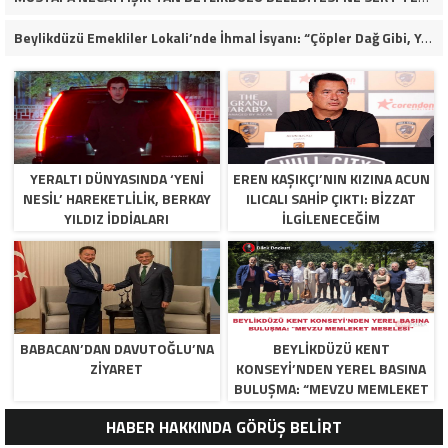
Beylikdüzü Emekliler Lokali’nde İhmal İsyanı: “Çöpler Dağ Gibi, Yaşlılarımız Kaderine Terk Edildi!”
YERALTI DÜNYASINDA ‘YENI
EREN KAŞIKÇI’NIN KIZINA ACUN
NESIL’ HAREKETLILIK, BERKAY
ILICALI SAHIP ÇIKTI: BIZZAT
YILDIZ İDDIALARI
ILGILENECEĞIM
SORUŞTURMA DOSYALARINA
YANSIDI!
BABACAN’DAN DAVUTOĞLU’NA
BEYLİKDÜZÜ KENT
ZIYARET
KONSEYİ’NDEN YEREL BASINA
BULUŞMA: “MEVZU MEMLEKET
MESELESİ
HABER HAKKINDA GÖRÜŞ BELİRT