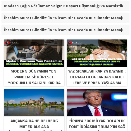
Modern Çağın Görünmez Salgını: Başarı Düşmanlığı ve Narsistik Yükseliş
İbrahim Murat Gündüz’ün “Nizam Bir Gecede Kurulmadı” Mesajı Sosyal Medyada Geniş Yankı Uyandırdı
İbrahim Murat Gündüz’ün “Nizam Bir Gecede Kurulmadı” Mesajı Neden Viral Oldu?
MODERN DÜNYANIN YENI
YAZ SICAKLARI KAPIYA DAYANDI:
PANDEMISI: KÜRESEL
DERMATOLOGLARDAN KALICI
YORGUNLUK SALGINI KAPIDA
LEKE VE ERKEN YAŞLANMA
UYARISI!
AKÇANSA’DA HEIDELBERG
“İRAN’A 300 MILYAR DOLARLIK
MATERIALS ANA
FON” IDDIASINI TRUMP’IN SAĞ