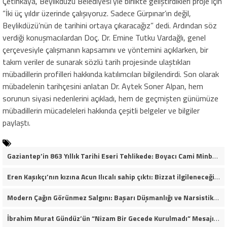
Çetinkaya, Beylikdüzü Belediyesi’yle birlikte geliştirdikleri proje için
“İki üç yıldır üzerinde çalışıyoruz. Sadece Gürpınar’ın değil,
Beylikdüzü’nün de tarihini ortaya çıkaracağız” dedi. Ardından söz
verdiği konuşmacılardan Doç. Dr. Emine Tutku Vardağlı, genel
çerçevesiyle çalışmanın kapsamını ve yöntemini açıklarken, bir
takım veriler de sunarak sözlü tarih projesinde ulaştıkları
mübadillerin profilleri hakkında katılımcıları bilgilendirdi. Son olarak
mübadelenin tarihçesini anlatan Dr. Aytek Soner Alpan, hem
sorunun siyasi nedenlerini açıkladı, hem de geçmişten günümüze
mübadillerin mücadeleleri hakkında çeşitli belgeler ve bilgiler
paylaştı.
Gaziantep’in 863 Yıllık Tarihi Eseri Tehlikede: Boyacı Cami Minberi İçin “Restorasyon Durdurulsun” Çağrısı!
Eren Kaşıkçı’nın kızına Acun Ilıcalı sahip çıktı: Bizzat ilgileneceğim
Modern Çağın Görünmez Salgını: Başarı Düşmanlığı ve Narsistik Yükseliş
İbrahim Murat Gündüz’ün “Nizam Bir Gecede Kurulmadı” Mesajı Sosyal Medyada Geniş Yankı Uyandırdı