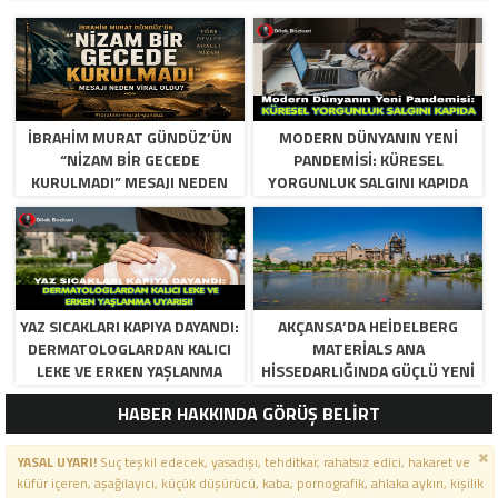
İBRAHIM MURAT GÜNDÜZ’ÜN
MODERN DÜNYANIN YENI
“NIZAM BIR GECEDE
PANDEMISI: KÜRESEL
KURULMADI” MESAJI NEDEN
YORGUNLUK SALGINI KAPIDA
VIRAL OLDU?
YAZ SICAKLARI KAPIYA DAYANDI:
AKÇANSA’DA HEIDELBERG
DERMATOLOGLARDAN KALICI
MATERIALS ANA
LEKE VE ERKEN YAŞLANMA
HISSEDARLIĞINDA GÜÇLÜ YENI
UYARISI!
DÖNEM BAŞLIYOR
HABER HAKKINDA GÖRÜŞ BELİRT
YASAL UYARI!
Suç teşkil edecek, yasadışı, tehditkar, rahatsız edici, hakaret ve
küfür içeren, aşağılayıcı, küçük düşürücü, kaba, pornografik, ahlaka aykırı, kişilik