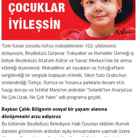
Türk-Yunan zorunlu nüfus mübadelesinin 102. yıldönümü
dolayısıyla, Beylikdüzü Gürpınar Trakyalılar ve Rumeliler Derneği iş
birliyle Beylikdüzü Atatürk Kültür ve Sanat Merkezi’nde bir anma
etkinliği düzenlendi. Mübadillere ait eşyaların ve fotoğrafların
sergilendiği bir sergiyle başlayan etkinlik, Silivri Solo Grubu’nun
seslendirdiği Türkçe, Rumca ve Yunanca şarkılarla devam etti.
Saygı duruşu ve İstiklal Marşı’nın ardından “Selanik’ten Anarşa’ya:
Ne Çok Uzak, Ne Çok Yakın” adlı programa geçildi.
Başkan Çalık: Bölgenin sosyal bir yaşam alanına
dönüşmesini arzu ediyoruz
Bu bölümde Beylikdüzü Belediyesi Halk Oyunları ekibinin Rumeli
dansları gösterisinin ardından açılış konuşmalarını yapmak üzere