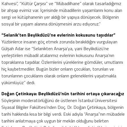
Kahvesi”, “Kültür Çarşısı” ve “Mübadilhane” olarak tasarladığımız
bir ahşap evimiz var. İçerisinde mübadillerin yaşamlarını konu alan
sergi ve kütüphanenin yer aldığı bir yapıya dönüşecek. Bölgenin
sosyal bir yaşam alanına dönüşmesini arzu ediyoruz.”
“Selanik’ten Beylikdüzü’ne evlerinin kokusunu taşıdılar”
Yüzbinlerce insanın göç etmek zorunda bırakıldığını vurgulayan
Gülşah Adar ise “Selanikten Anarşa’ya, yani Beylikdüzü’ne
yerleştirilen mübadil atalarımız evlerinin kokusunu Anarşa’nın
topraklarına taşıdılar. Özlemlerini yüreklerine gömdüler, umutlarını
hiç kaybetmediler. Bugün bizler onların çocukları, torunları ve
torunlarının çocuklarını olarak onların geleneklerini yaşatmakla
yükümlüyüz” dedi.
Doğan Çetinkaya: Beylikdüzü’nün tarihini ortaya çıkaracağız
Söyleşinin moderatörlüğünü de üstlenen İstanbul Üniversitesi
Siyasal Bilgiler Fakültesi’nden Doç. Dr. Doğan Çetinkaya, bölgenin
tarihi hakkında kısa bir bilgi verdi. Eski adıyla “Anarşa”nın mübadele
tarihini anlatmaya çok uygun bir mekân olduğunu belirten