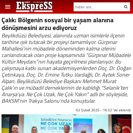
Çalık: Bölgenin sosyal bir yaşam alanına
dönüşmesini arzu ediyoruz
Beylikdüzü Belediyesi, alanında uzman isimlerle ilçenin
tarihine ışık tutacak bir projeyi tamamlıyor. Gürpınar
Mahallesi’nin mübadele döneminden kalma izlerini
canlandıracak olan proje kapsamında “Gürpınar Mübadele
Kültür Meydanı”nın hayata geçirilmesi planlanıyor. Bu
çalışmaya katkı sunan akademisyenlerden Doç. Dr. Doğan
Çetinkaya, Doç. Dr. Emine Tutku Vardağlı, Dr. Aytek Soner
Alpan, Beylikdüzü Belediye Başkanı Mehmet Murat
Çalık’ın ve mübadil derneklerinin de katıldığı “Selanik’ten
Anarşa’ya: Ne Çok Uzak, Ne Çok Yakın” adlı bir söyleşide,
BAKSM’nin Trakya Salonu’nda konuştular.
02 Şubat 2025 - 16:52 'de eklendi.