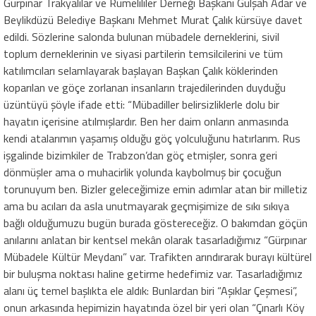
Gürpınar Trakyalılar ve Rumelililer Derneği Başkanı Gülşah Adar ve
Beylikdüzü Belediye Başkanı Mehmet Murat Çalık kürsüye davet
edildi. Sözlerine salonda bulunan mübadele derneklerini, sivil
toplum derneklerinin ve siyasi partilerin temsilcilerini ve tüm
katılımcıları selamlayarak başlayan Başkan Çalık köklerinden
koparılan ve göçe zorlanan insanların trajedilerinden duyduğu
üzüntüyü şöyle ifade etti: “Mübadiller belirsizliklerle dolu bir
hayatın içerisine atılmışlardır. Ben her daim onların anmasında
kendi atalarımın yaşamış olduğu göç yolculuğunu hatırlarım. Rus
işgalinde bizimkiler de Trabzon’dan göç etmişler, sonra geri
dönmüşler ama o muhacirlik yolunda kaybolmuş bir çocuğun
torunuyum ben. Bizler geleceğimize emin adımlar atan bir milletiz
ama bu acıları da asla unutmayarak geçmişimize de sıkı sıkıya
bağlı olduğumuzu bugün burada göstereceğiz. O bakımdan göçün
anılarını anlatan bir kentsel mekân olarak tasarladığımız “Gürpınar
Mübadele Kültür Meydanı” var. Trafikten arındırarak burayı kültürel
bir buluşma noktası haline getirme hedefimiz var. Tasarladığımız
alanı üç temel başlıkta ele aldık: Bunlardan biri “Aşıklar Çeşmesi”,
onun arkasında hepimizin hayatında özel bir yeri olan “Çınarlı Köy