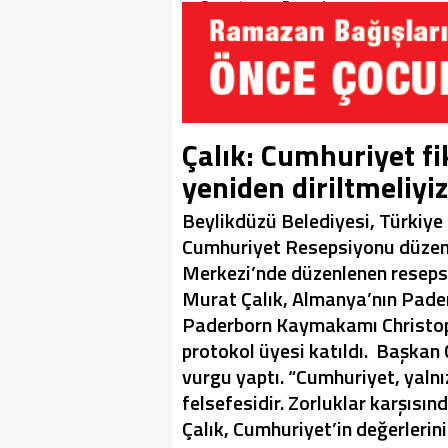
Soruşturma Dosyalarına
Yansıdı!
Çalık: Cumhuriyet fi
yeniden diriltmeliyiz
Beylikdüzü Belediyesi, Türkiye 
Cumhuriyet Resepsiyonu düzenl
Merkezi’nde düzenlenen resep
Murat Çalık, Almanya’nın Pader
Paderborn Kaymakamı Christoph
protokol üyesi katıldı. Başkan
vurgu yaptı. “Cumhuriyet, yalnı
felsefesidir. Zorluklar karşısın
Çalık, Cumhuriyet’in değerlerin