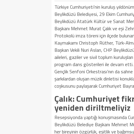
Türkiye Cumhuriyeti’nin kuruluş yıldönümü
Beylikdüzü Belediyesi, 29 Ekim Cumhuri
Beylikdüzü Atatürk Kültür ve Sanat Mer
Başkanı Mehmet Murat Çalık ve eşi Zehra
Protokolü imza töreni için ilçede bulun
Kaymakamı Christoph Rüther, Türk-Alma
Başkan Vekili Nuri Aslan, CHP Beylikdüzü
aileleri, gaziler ve sivil toplum kuruluşlar
program dans gösterileri ile devam etti
Gençlik Senfoni Orkestrası’nın da sahne
şarkılardan oluşan müzik dinletisi konukl
coşkusunu paylaşarak Cumhuriyet Bayramı’
Çalık: Cumhuriyet fikr
yeniden diriltmeliyiz
Resepsiyonda yaptığı konuşmasında Cumhu
Beylikdüzü Belediye Başkanı Mehmet Mur
her bireyinin özgürlük, eşitlik ve bağıms