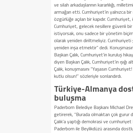
ve silah arkadaşlarının kararlılığı, milleti
armağan etti. Cumhuriyet’in yalnızca bir r
özgürlüğe açılan bir kapıdır. Cumhuriyet, 
Cumhuriyet, gelecek nesillere güvenli b
istiyorsak, onu sadece bir yönetim biçim
olarak yeniden diriltmeliyiz. Cumhuriyet
yeniden inşa etmektir” dedi. Konuşmasın
Başkan Çalık, Cumhuriyet’in kuruluş hikay
diyen Başkan Çalık, Cumhuriyet’in ışığı 
Çalık, konuşmasını “Yaşasın Cumhuriye
kutlu olsun!” sözleriyle sonlandırdı.
Türkiye-Almanya dost
buluşma
Paderborn Belediye Başkanı Michael Dre
getirerek, “Burada olmaktan çok gurur
Çalık’a yaptığı demokrasi ve cumhuriyet 
Paderborn ile Beylikdüzü arasında dos