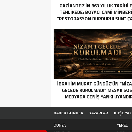
GAZIANTEP’IN 863 YILLIK TARIHI 
TEHLIKEDE: BOYACI CAMI MINBERI
“RESTORASYON DURDURULSUN” ÇAĞ
İBRAHIM MURAT GÜNDÜZ’ÜN “NIZA
GECEDE KURULMADI” MESAJI SO
MEDYADA GENIŞ YANKI UYANDIR
HABER GÖNDER
YAZARLAR
KÖŞE YAZ
DÜNYA
YEREL