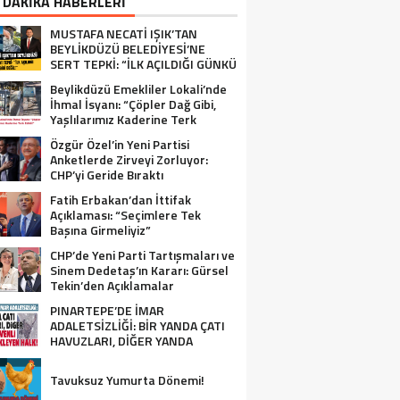
 DAKİKA HABERLERİ
MUSTAFA NECATİ IŞIK’TAN
BEYLİKDÜZÜ BELEDİYESİ’NE
SERT TEPKİ: “İLK AÇILDIĞI GÜNKÜ
GİBİ DEĞİL!”
Beylikdüzü Emekliler Lokali’nde
İhmal İsyanı: “Çöpler Dağ Gibi,
Yaşlılarımız Kaderine Terk
Edildi!”
Özgür Özel’in Yeni Partisi
Anketlerde Zirveyi Zorluyor:
CHP’yi Geride Bıraktı
Fatih Erbakan’dan İttifak
Açıklaması: “Seçimlere Tek
Başına Girmeliyiz”
CHP’de Yeni Parti Tartışmaları ve
Sinem Dedetaş’ın Kararı: Gürsel
Tekin’den Açıklamalar
PINARTEPE’DE İMAR
ADALETSİZLİĞİ: BİR YANDA ÇATI
HAVUZLARI, DİĞER YANDA
GÜVENLİ KONUT BEKLEYEN HALK!
Tavuksuz Yumurta Dönemi!