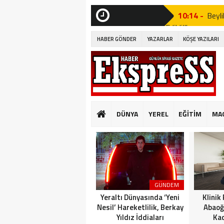
10:14 -
Beyli
Edildi!”
SON
DAKİKA
HABER GÖNDER
YAZARLAR
KÖŞE YAZILARI
19:53 -
Özgür
19:51 -
Fatih
19:49 -
CHP’d
20:16 -
MUST
DÜNYA
YEREL
EĞİTİM
MA
GÜNKÜ GİBİ DEĞİ
10:14 -
Beyli
Edildi!”
19:53 -
Özgür
GÜNDEM
19:51 -
Fatih
Yeraltı Dünyasında ‘Yeni
Klinik
Nesil’ Hareketlilik, Berkay
Abaoğ
Yıldız İddiaları
Kad