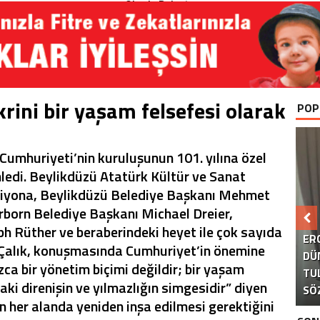
Okurla Buluştu
krini bir yaşam felsefesi olarak
POP
Cumhuriyeti’nin kuruluşunun 101. yılına özel
edi. Beylikdüzü Atatürk Kültür ve Sanat
siyona, Beylikdüzü Belediye Başkanı Mehmet
born Belediye Başkanı Michael Dreier,
B
 Rüther ve beraberindeki heyet ile çok sayıda
ER
 Çalık, konuşmasında Cumhuriyet’in önemine
DÜ
zca bir yönetim biçimi değildir; bir yaşam
TU
KA
AK
S
daki direnişin ve yılmazlığın simgesidir” diyen
SÖ
in her alanda yeniden inşa edilmesi gerektiğini