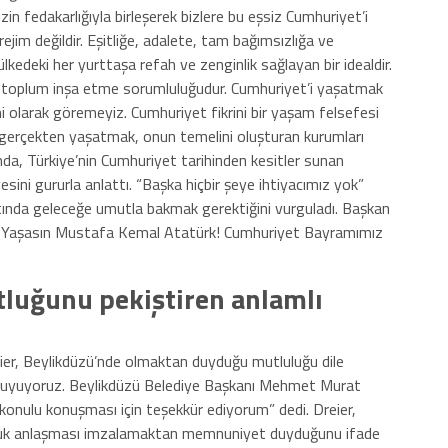
mizin fedakarlığıyla birleşerek bizlere bu eşsiz Cumhuriyet’i
ejim değildir. Eşitliğe, adalete, tam bağımsızlığa ve
ülkedeki her yurttaşa refah ve zenginlik sağlayan bir idealdir.
ir toplum inşa etme sorumluluğudur. Cumhuriyet’i yaşatmak
i olarak göremeyiz. Cumhuriyet fikrini bir yaşam felsefesi
i gerçekten yaşatmak, onun temelini oluşturan kurumları
da, Türkiye’nin Cumhuriyet tarihinden kesitler sunan
esini gururla anlattı. “Başka hiçbir şeye ihtiyacımız yok”
altında geleceğe umutla bakmak gerektiğini vurguladı. Başkan
t! Yaşasın Mustafa Kemal Atatürk! Cumhuriyet Bayramımız
luğunu pekiştiren anlamlı
ier, Beylikdüzü’nde olmaktan duyduğu mutluluğu dile
 duyuyoruz. Beylikdüzü Belediye Başkanı Mehmet Murat
konulu konuşması için teşekkür ediyorum” dedi. Dreier,
tluk anlaşması imzalamaktan memnuniyet duyduğunu ifade