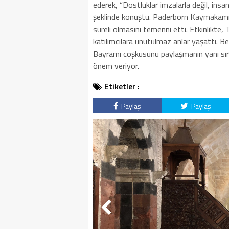
ederek, “Dostluklar imzalarla değil, ins
şeklinde konuştu. Paderborn Kaymakamı 
süreli olmasını temenni etti. Etkinlikte
katılımcılara unutulmaz anlar yaşattı. B
Bayramı coşkusunu paylaşmanın yanı sıra
önem veriyor.
Etiketler :
Paylaş
Paylaş