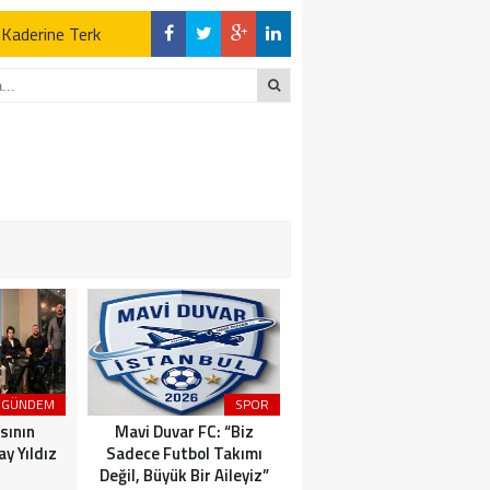
z Kaderine Terk
ktı
en Açıklamalar
“İLK AÇILDIĞI
z Kaderine Terk
ktı
GÜNDEM
SPOR
MAGAZİN
sının
Mavi Duvar FC: “Biz
Dünyaca Ünlü İtalyan
y Yıldız
Sadece Futbol Takımı
Fenomen Gianluca Vacchi
Değil, Büyük Bir Aileyiz”
Türkiye Aşkına Geliyor!