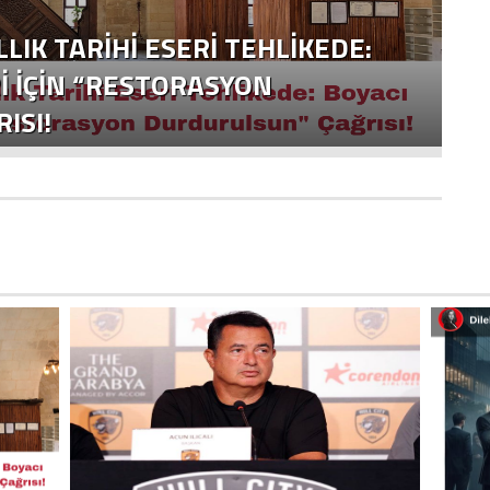
LLIK TARIHI ESERI TEHLIKEDE:
I İÇIN “RESTORASYON
ISI!
Y