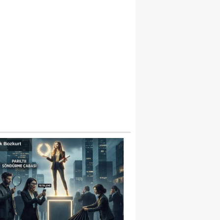
İNE BİR BÖCEK İLACI FACİASI