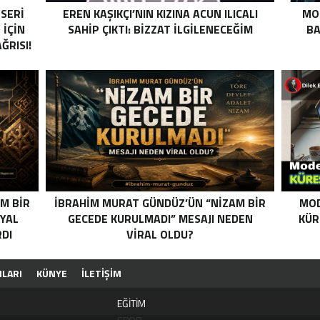
ESERI
EREN KAŞIKÇI’NIN KIZINA ACUN ILICALI
MO
 İÇIN
SAHIP ÇIKTI: BIZZAT ILGILENECEĞIM
BA
RISI!
M BIR
İBRAHIM MURAT GÜNDÜZ’ÜN “NIZAM BIR
MOD
SYAL
GECEDE KURULMADI” MESAJI NEDEN
KÜR
DI
VIRAL OLDU?
ILARI
KÜNYE
İLETİŞİM
EĞİTİM