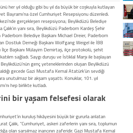
nü her yıl olduğu gibi bu yıl da büyük bir coşkuyla kutlayan
yet Bayramı’na özel Cumhuriyet Resepsiyonu düzenledi.
kezi’nde gerçekleşen resepsiyona; Beylikdüzü Belediye
 Çalık’ın yanı sıra, Beylikdüzü Paderborn Kardeş Şehir
an Paderborn Belediye Başkanı Michael Dreier, Paderborn
n Dostluk Derneği Başkanı Wolfgang Weigel ile İBB
 İlçe Başkanı Mülayim Demirtaş, ilçe protokolü, şehit
ı katılım sağladı. Saygı duruşu ve İstiklal Marşı ile başlayan
. Beylikdüzü’nün genç yeteneklerinden oluşan Beylikdüzü
 aldığı gecede Gazi Mustafa Kemal Atatürk’ün sevdiği
ara unutulmaz bir akşam yaşattı. Konuklar, 101. yıl
nı hep birlikte kutladı.
ini bir yaşam felsefesi olarak
riyet’in kuruluş hikâyesini büyük bir gururla anlatan
at Çalık, “
Cumhuriyet, askeri zaferlerin yanı sıra, toplumun
ızlığa olan sarsılmaz inancının zaferidir. Gazi Mustafa Kemal