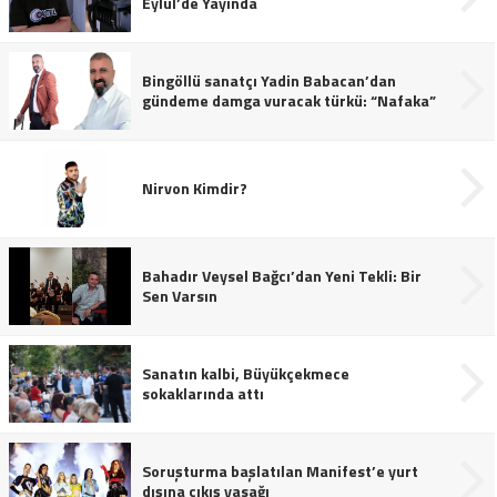
Eylül’de Yayında
Bingöllü sanatçı Yadin Babacan’dan
gündeme damga vuracak türkü: “Nafaka”
Nirvon Kimdir?
Bahadır Veysel Bağcı’dan Yeni Tekli: Bir
Sen Varsın
Sanatın kalbi, Büyükçekmece
sokaklarında attı
Soruşturma başlatılan Manifest’e yurt
dışına çıkış yasağı