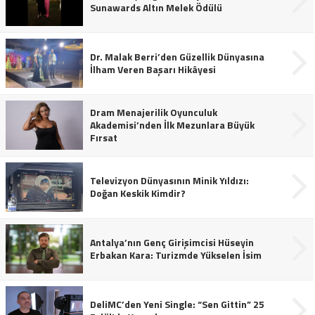
Sunawards Altın Melek Ödülü
Dr. Malak Berri’den Güzellik Dünyasına
İlham Veren Başarı Hikâyesi
Dram Menajerilik Oyunculuk
Akademisi’nden İlk Mezunlara Büyük
Fırsat
Televizyon Dünyasının Minik Yıldızı:
Doğan Keskik Kimdir?
Antalya’nın Genç Girişimcisi Hüseyin
Erbakan Kara: Turizmde Yükselen İsim
DeliMC’den Yeni Single: “Sen Gittin” 25