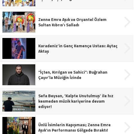
Zenne Emre Aşık ve Oryantel Özlem
Sultan Kıbrıs’ı Salladı
Karadeniz’in Genç Kemençe Ustası: Aytaç
Aktaş
“İçten, Kırılgan ve Sahici”: Buğrahan
Çayır’la Müziğin İzinde
Sefa Beysan, ‘Kalpte Unutulmuş’ ile hız
kesmeden müzik kariyerine devam
ediyor!
Ünlü İsimlerin Kapışması; Zenne Emre
Aşık’ın Performansı Gölgede Bıraktı!