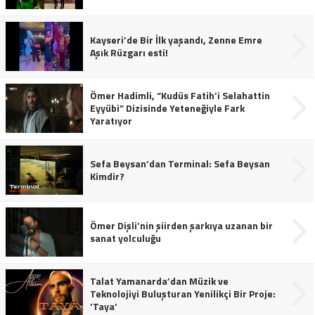
Kayseri’de Bir İlk yaşandı, Zenne Emre
Aşık Rüzgarı esti!
Ömer Hadimli, “Kudüs Fatih’i Selahattin
Eyyübi” Dizisinde Yeteneğiyle Fark
Yaratıyor
Sefa Beysan‘dan Terminal: Sefa Beysan
Kimdir?
Ömer Dişli’nin şiirden şarkıya uzanan bir
sanat yolculuğu
Talat Yamanarda’dan Müzik ve
Teknolojiyi Buluşturan Yenilikçi Bir Proje:
‘Taya’