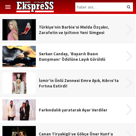
Türkiye’nin Barbie’si Melda Özçakır,
Zarafetin ve Işıltının Yeni Simgesi
Serkan Candaş, ‘Başarılı Basın
Danışmanı’ Ödülüne Layık Görüldü
İzmir’in Ünlü Zennesi Emre Aşık, Kıbrıs’ta
Fırtına Estirdi!
Farkındalık yaratarak Ayar Verdiler
Canan Tiryakigil ve Gökçe Öner Kunt’a