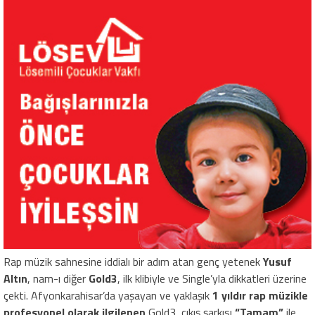
Rap müzik sahnesine iddialı bir adım atan genç yetenek
Yusuf
Altın
, nam-ı diğer
Gold3
, ilk klibiyle ve Single’yla dikkatleri üzerine
çekti. Afyonkarahisar’da yaşayan ve yaklaşık
1 yıldır rap müzikle
profesyonel olarak ilgilenen
Gold3, çıkış şarkısı
“Tamam”
ile