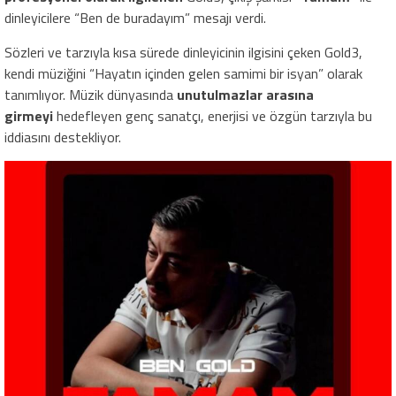
dinleyicilere “Ben de buradayım” mesajı verdi.
Sözleri ve tarzıyla kısa sürede dinleyicinin ilgisini çeken Gold3,
kendi müziğini “Hayatın içinden gelen samimi bir isyan” olarak
tanımlıyor. Müzik dünyasında
unutulmazlar arasına
girmeyi
hedefleyen genç sanatçı, enerjisi ve özgün tarzıyla bu
iddiasını destekliyor.