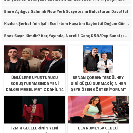
Emre Açıkgöz Galimidi New York Sosyetesini Buluşturan Davette!
Kızılcık Şerbeti’nin Işıl’ı Ece İrtem Hayatını Kaybetti! Doğum Gününün Ertesi Günü Kahreden Ölüm…
Enes Sayın Kimdir? Kaç Yaşında, Nereli? Genç R&B/Pop Sanatçısı Müzik Yolculuğuyla Dikkat Çekiyor
ÜNLÜLERE UYUŞTURUCU
KENAN ÇOBAN: “ABDÜLHEY
SORUŞTURMASINDA YENI
GIBI GÜÇLÜ DURMAK İÇIN HER
DALGA! MABEL MATIZ DAHIL 14
ŞEYE ÖZEN GÖSTERIYORUM”
KIŞI GÖZALTINA ALINDI
İZMIR GECELERININ YENI
ELA RUMEYSA CEBECI