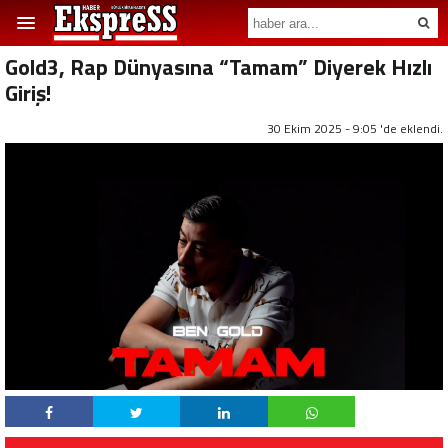
Gold3, Rap Dünyasına “Tamam” Diyerek Hızlı
Giriş!
30 Ekim 2025 - 9:05 'de eklendi.