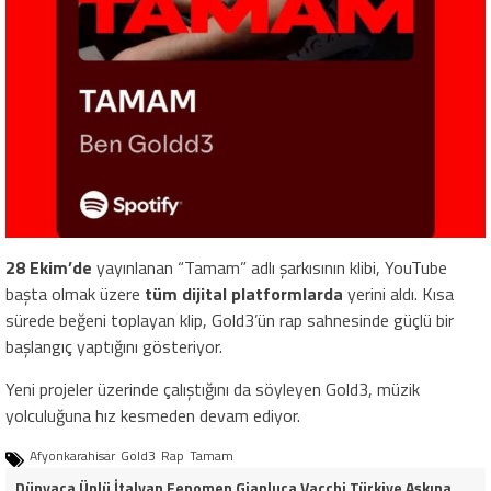
28 Ekim’de
yayınlanan “Tamam” adlı şarkısının klibi, YouTube
başta olmak üzere
tüm dijital platformlarda
yerini aldı. Kısa
sürede beğeni toplayan klip, Gold3’ün rap sahnesinde güçlü bir
başlangıç yaptığını gösteriyor.
Yeni projeler üzerinde çalıştığını da söyleyen Gold3, müzik
yolculuğuna hız kesmeden devam ediyor.
Afyonkarahisar
Gold3
Rap
Tamam
Dünyaca Ünlü İtalyan Fenomen Gianluca Vacchi Türkiye Aşkına Geliyor!