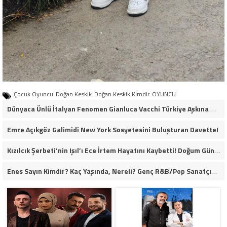
Çocuk Oyuncu
Doğan Keskik
Doğan Keskik Kimdir
OYUNCU
Dünyaca Ünlü İtalyan Fenomen Gianluca Vacchi Türkiye Aşkına Geliyor!
Emre Açıkgöz Galimidi New York Sosyetesini Buluşturan Davette!
Kızılcık Şerbeti’nin Işıl’ı Ece İrtem Hayatını Kaybetti! Doğum Gününün Ertesi Günü Kahreden Ölüm…
Enes Sayın Kimdir? Kaç Yaşında, Nereli? Genç R&B/Pop Sanatçısı Müzik Yolculuğuyla Dikkat Çekiyor