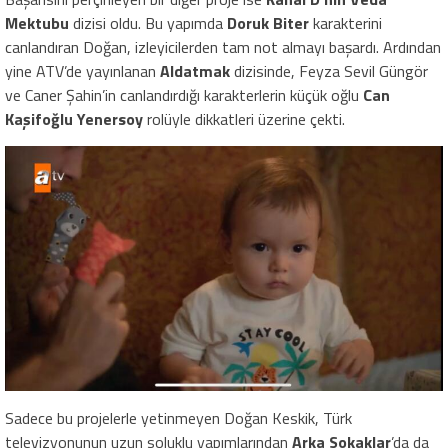
Mektubu
dizisi oldu. Bu yapımda
Doruk Biter
karakterini
canlandıran Doğan, izleyicilerden tam not almayı başardı. Ardından
yine ATV’de yayınlanan
Aldatmak
dizisinde, Feyza Sevil Güngör
ve Caner Şahin’in canlandırdığı karakterlerin küçük oğlu
Can
Kaşifoğlu Yenersoy
rolüyle dikkatleri üzerine çekti.
Sadece bu projelerle yetinmeyen Doğan Keskik, Türk
televizyonunun uzun soluklu yapımlarından
Arka Sokaklar
’da da