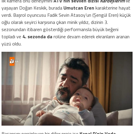
İlk kamera önü deneyimini
ATV’nin sevilen dizisi
Kardeşlerim
ile
yaşayan Doğan Keskik, burada
Umutcan Eren
karakterine hayat
verdi. Başrol oyuncusu Fadik Sevin Atasoy’un (Şengül Eren) küçük
oğlu olarak seyirci karşısına çıkan minik yıldız, dizinin 3.
sezonundan itibaren gösterdiği performansla büyük beğeni
topladı ve
4. sezonda da
rolüne devam ederek ekranların aranan
yüzü oldu.
Başarısını perçinleyen bir diğer proje ise
Kanal D’nin Veda