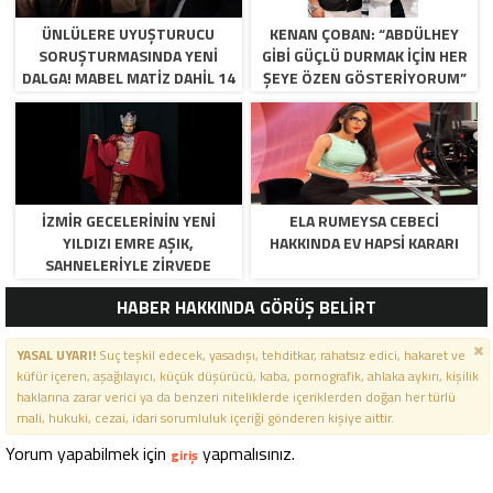
ÜNLÜLERE UYUŞTURUCU
KENAN ÇOBAN: “ABDÜLHEY
SORUŞTURMASINDA YENI
GIBI GÜÇLÜ DURMAK İÇIN HER
DALGA! MABEL MATIZ DAHIL 14
ŞEYE ÖZEN GÖSTERIYORUM”
KIŞI GÖZALTINA ALINDI
İZMIR GECELERININ YENI
ELA RUMEYSA CEBECI
YILDIZI EMRE AŞIK,
HAKKINDA EV HAPSI KARARI
SAHNELERIYLE ZIRVEDE
HABER HAKKINDA GÖRÜŞ BELİRT
YASAL UYARI!
Suç teşkil edecek, yasadışı, tehditkar, rahatsız edici, hakaret ve
küfür içeren, aşağılayıcı, küçük düşürücü, kaba, pornografik, ahlaka aykırı, kişilik
haklarına zarar verici ya da benzeri niteliklerde içeriklerden doğan her türlü
mali, hukuki, cezai, idari sorumluluk içeriği gönderen kişiye aittir.
Yorum yapabilmek için
yapmalısınız.
giriş