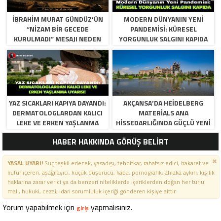
İBRAHIM MURAT GÜNDÜZ’ÜN
MODERN DÜNYANIN YENI
“NIZAM BIR GECEDE
PANDEMISI: KÜRESEL
KURULMADI” MESAJI NEDEN
YORGUNLUK SALGINI KAPIDA
VIRAL OLDU?
YAZ SICAKLARI KAPIYA DAYANDI:
AKÇANSA’DA HEIDELBERG
DERMATOLOGLARDAN KALICI
MATERIALS ANA
LEKE VE ERKEN YAŞLANMA
HISSEDARLIĞINDA GÜÇLÜ YENI
UYARISI!
DÖNEM BAŞLIYOR
HABER HAKKINDA GÖRÜŞ BELİRT
YASAL UYARI!
Suç teşkil edecek, yasadışı, tehditkar, rahatsız edici, hakaret ve
küfür içeren, aşağılayıcı, küçük düşürücü, kaba, pornografik, ahlaka aykırı, kişilik
haklarına zarar verici ya da benzeri niteliklerde içeriklerden doğan her türlü
mali, hukuki, cezai, idari sorumluluk içeriği gönderen kişiye aittir.
Yorum yapabilmek için
yapmalısınız.
giriş