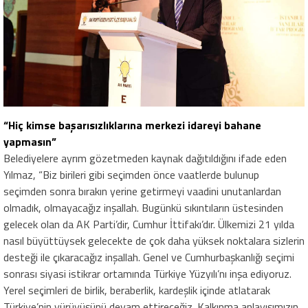
“Hiç kimse başarısızlıklarına merkezi idareyi bahane
yapmasın”
Belediyelere ayrım gözetmeden kaynak dağıtıldığını ifade eden
Yılmaz, “Biz birileri gibi seçimden önce vaatlerde bulunup
seçimden sonra bırakın yerine getirmeyi vaadini unutanlardan
olmadık, olmayacağız inşallah. Bugünkü sıkıntıların üstesinden
gelecek olan da AK Parti’dir, Cumhur İttifakı’dır. Ülkemizi 21 yılda
nasıl büyüttüysek gelecekte de çok daha yüksek noktalara sizlerin
desteği ile çıkaracağız inşallah. Genel ve Cumhurbaşkanlığı seçimi
sonrası siyasi istikrar ortamında Türkiye Yüzyılı’nı inşa ediyoruz.
Yerel seçimleri de birlik, beraberlik, kardeşlik içinde atlatarak
Türkiye’nin yürüyüşünü devam ettireceğiz. Kalkınma anlayışımızın