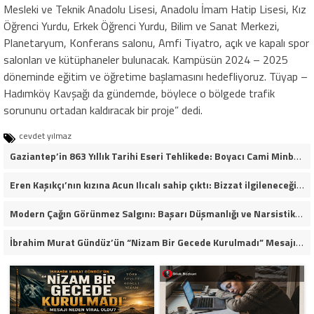
Mesleki ve Teknik Anadolu Lisesi, Anadolu İmam Hatip Lisesi, Kız
Öğrenci Yurdu, Erkek Öğrenci Yurdu, Bilim ve Sanat Merkezi,
Planetaryum, Konferans salonu, Amfi Tiyatro, açık ve kapalı spor
salonları ve kütüphaneler bulunacak. Kampüsün 2024 – 2025
döneminde eğitim ve öğretime başlamasını hedefliyoruz. Tüyap –
Hadımköy Kavşağı da gündemde, böylece o bölgede trafik
sorununu ortadan kaldıracak bir proje” dedi.
cevdet yılmaz
Gaziantep’in 863 Yıllık Tarihi Eseri Tehlikede: Boyacı Cami Minberi İçin “Restorasyon Durdurulsun” Çağrısı!
Eren Kaşıkçı’nın kızına Acun Ilıcalı sahip çıktı: Bizzat ilgileneceğim
Modern Çağın Görünmez Salgını: Başarı Düşmanlığı ve Narsistik Yükseliş
İbrahim Murat Gündüz’ün “Nizam Bir Gecede Kurulmadı” Mesajı Sosyal Medyada Geniş Yankı Uyandırdı