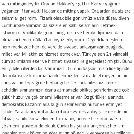
Van mitingindeydik. Oradan Hakkari’ye gittik. Kar ve yağmur
yağarken iftar vakti Hakkari’de miting yaptık. Oralardan da sizlere
selamlar getirdim. ‘Fizanlı olsak bile gönlümüz Van’a düşer.’ diyen
Cumhurbaşkanımızın da sizlere en kalbi selamlarını iletmek
istiyorum. Vanlılar ile gönül birliğimizin ve beraberliğimizin daim
olmasını Cenab-ı Allah’tan niyaz ediyorum. Değerli kardeşlerim
hem merkezde hem de yerelde siyaset anlayışımızın odağında
millet var. Milletimize hizmet etmek var. Türkiye son 21 yılındaki
tüm atılımlarını eser ve hizmet siyaseti ile gerçekleştirmiştir. Bunu
en iyi bilen illerden biri Van’ımızdır. Cumhurbaşkanımızın liderliğinde
demokrasi ve kalkınma hamlelerimizden istifade etmeyen ne bir
karış vatan toprağı ne herhangi bir fert bulabilirsiniz. Terör
tehdidini sınırlarımızın dışına atmamızla birlikte şehirlerimizde çok
şükür huzur ve çok önemli iyileşmeler var. Özgürlükler alanında
demokratik kazanımlarla bugün şehirlerimiz huzur ve emniyet
içinde. Yaratılanı yaratandan ötürü sevmek anlayışı ile nerede bir
ihtiyaç sahibi varsa elinden tutmanın, nerede bir sorun varsa
çözmenin gayretinde olduk. Çünkü biz şuna inanıyoruz; her kim
insanları etnik kökenine göre ayırıp bölgecilik yapıyorsa bu milletin