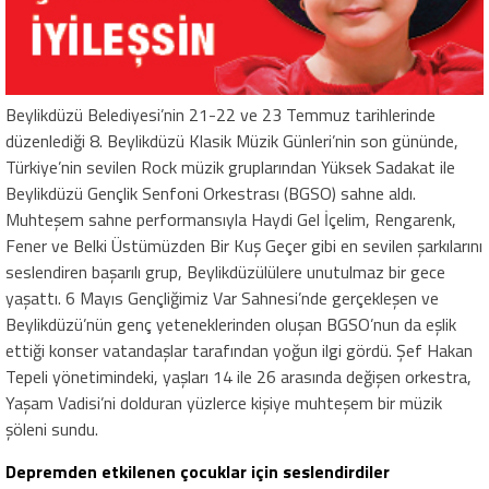
Beylikdüzü Belediyesi’nin 21-22 ve 23 Temmuz tarihlerinde
düzenlediği 8. Beylikdüzü Klasik Müzik Günleri’nin son gününde,
Türkiye’nin sevilen Rock müzik gruplarından Yüksek Sadakat ile
Beylikdüzü Gençlik Senfoni Orkestrası (BGSO) sahne aldı.
Muhteşem sahne performansıyla Haydi Gel İçelim, Rengarenk,
Fener ve Belki Üstümüzden Bir Kuş Geçer gibi en sevilen şarkılarını
seslendiren başarılı grup, Beylikdüzülülere unutulmaz bir gece
yaşattı. 6 Mayıs Gençliğimiz Var Sahnesi’nde gerçekleşen ve
Beylikdüzü’nün genç yeteneklerinden oluşan BGSO’nun da eşlik
ettiği konser vatandaşlar tarafından yoğun ilgi gördü. Şef Hakan
Tepeli yönetimindeki, yaşları 14 ile 26 arasında değişen orkestra,
Yaşam Vadisi’ni dolduran yüzlerce kişiye muhteşem bir müzik
şöleni sundu.
Depremden etkilenen çocuklar için seslendirdiler