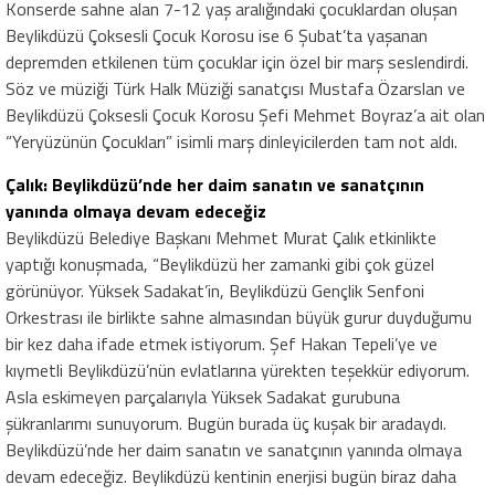
Konserde sahne alan 7-12 yaş aralığındaki çocuklardan oluşan
Beylikdüzü Çoksesli Çocuk Korosu ise 6 Şubat’ta yaşanan
depremden etkilenen tüm çocuklar için özel bir marş seslendirdi.
Söz ve müziği Türk Halk Müziği sanatçısı Mustafa Özarslan ve
Beylikdüzü Çoksesli Çocuk Korosu Şefi Mehmet Boyraz’a ait olan
“Yeryüzünün Çocukları” isimli marş dinleyicilerden tam not aldı.
Çalık: Beylikdüzü’nde her daim sanatın ve sanatçının
yanında olmaya devam edeceğiz
Beylikdüzü Belediye Başkanı Mehmet Murat Çalık etkinlikte
yaptığı konuşmada, “Beylikdüzü her zamanki gibi çok güzel
görünüyor. Yüksek Sadakat’in, Beylikdüzü Gençlik Senfoni
Orkestrası ile birlikte sahne almasından büyük gurur duyduğumu
bir kez daha ifade etmek istiyorum. Şef Hakan Tepeli’ye ve
kıymetli Beylikdüzü’nün evlatlarına yürekten teşekkür ediyorum.
Asla eskimeyen parçalarıyla Yüksek Sadakat gurubuna
şükranlarımı sunuyorum. Bugün burada üç kuşak bir aradaydı.
Beylikdüzü’nde her daim sanatın ve sanatçının yanında olmaya
devam edeceğiz. Beylikdüzü kentinin enerjisi bugün biraz daha