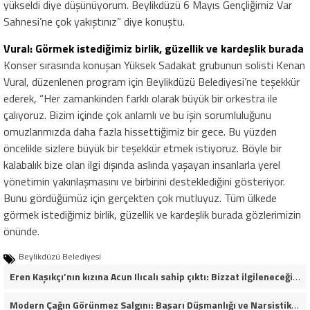
yükseldi diye düşünüyorum. Beylikdüzü 6 Mayıs Gençliğimiz Var
Sahnesi’ne çok yakıştınız” diye konuştu.
Vural: Görmek istediğimiz birlik, güzellik ve kardeşlik burada
Konser sırasında konuşan Yüksek Sadakat grubunun solisti Kenan
Vural, düzenlenen program için Beylikdüzü Belediyesi’ne teşekkür
ederek, “Her zamankinden farklı olarak büyük bir orkestra ile
çalıyoruz. Bizim içinde çok anlamlı ve bu işin sorumluluğunu
omuzlarımızda daha fazla hissettiğimiz bir gece. Bu yüzden
öncelikle sizlere büyük bir teşekkür etmek istiyoruz. Böyle bir
kalabalık bize olan ilgi dışında aslında yaşayan insanlarla yerel
yönetimin yakınlaşmasını ve birbirini desteklediğini gösteriyor.
Bunu gördüğümüz için gerçekten çok mutluyuz. Tüm ülkede
görmek istediğimiz birlik, güzellik ve kardeşlik burada gözlerimizin
önünde.
Beylikdüzü Belediyesi
Eren Kaşıkçı’nın kızına Acun Ilıcalı sahip çıktı: Bizzat ilgileneceğim
Modern Çağın Görünmez Salgını: Başarı Düşmanlığı ve Narsistik Yükseliş