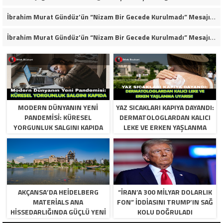
İbrahim Murat Gündüz’ün “Nizam Bir Gecede Kurulmadı” Mesajı Sosyal Medyada Geniş Yankı Uyandırdı
İbrahim Murat Gündüz’ün “Nizam Bir Gecede Kurulmadı” Mesajı Neden Viral Oldu?
MODERN DÜNYANIN YENI
YAZ SICAKLARI KAPIYA DAYANDI:
PANDEMISI: KÜRESEL
DERMATOLOGLARDAN KALICI
YORGUNLUK SALGINI KAPIDA
LEKE VE ERKEN YAŞLANMA
UYARISI!
AKÇANSA’DA HEIDELBERG
“İRAN’A 300 MILYAR DOLARLIK
MATERIALS ANA
FON” IDDIASINI TRUMP’IN SAĞ
HISSEDARLIĞINDA GÜÇLÜ YENI
KOLU DOĞRULADI
DÖNEM BAŞLIYOR