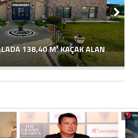
G
LLADA 138,40 M² KAÇAK ALAN
B
D