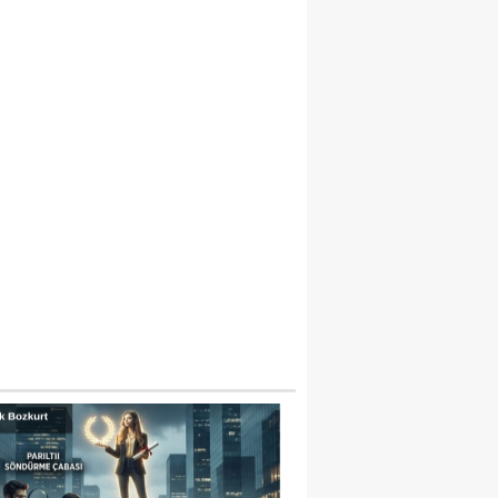
AZIANTEP’IN 863 YILLIK TARIHI ESERI 
OYACI CAMI MINBERI İÇIN “RESTORASY
URDURULSUN” ÇAĞRISI!