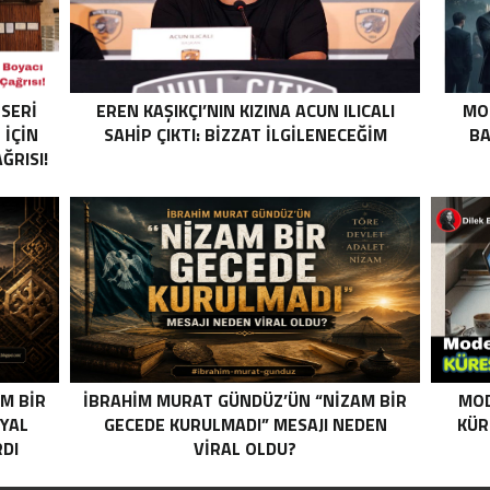
ESERI
EREN KAŞIKÇI’NIN KIZINA ACUN ILICALI
MO
 İÇIN
SAHIP ÇIKTI: BIZZAT ILGILENECEĞIM
BA
RISI!
M BIR
İBRAHIM MURAT GÜNDÜZ’ÜN “NIZAM BIR
MOD
SYAL
GECEDE KURULMADI” MESAJI NEDEN
KÜR
DI
VIRAL OLDU?