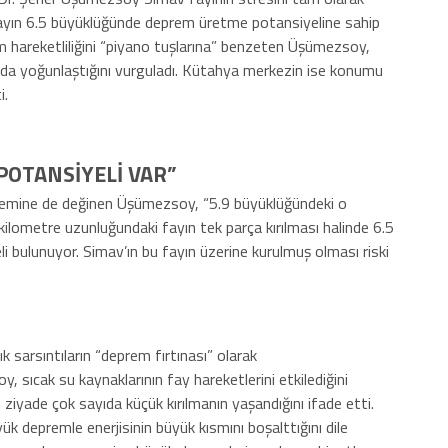
fayın 6.5 büyüklüğünde deprem üretme potansiyeline sahip
m hareketliliğini “piyano tuşlarına” benzeten Üşümezsoy,
tında yoğunlaştığını vurguladı. Kütahya merkezin ise konumu
i.
POTANSİYELİ VAR”
emine de değinen Üşümezsoy, “5.9 büyüklüğündeki o
kilometre uzunluğundaki fayın tek parça kırılması halinde 6.5
bulunuyor. Simav’ın bu fayın üzerine kurulmuş olması riski
 sarsıntıların “deprem fırtınası” olarak
, sıcak su kaynaklarının fay hareketlerini etkilediğini
ziyade çok sayıda küçük kırılmanın yaşandığını ifade etti.
k depremle enerjisinin büyük kısmını boşalttığını dile