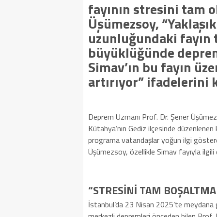
fayının stresini tam 
Üşümezsoy, “Yaklaşık
uzunluğundaki fayın t
büyüklüğünde deprem
Simav’ın bu fayın üze
artırıyor” ifadelerini 
Deprem Uzmanı Prof. Dr. Şener Üşümezs
Kütahya’nın Gediz ilçesinde düzenlenen k
programa vatandaşlar yoğun ilgi gösterd
Üşümezsoy, özellikle Simav fayıyla ilgili
“STRESİNİ TAM BOŞALTMA
İstanbul’da 23 Nisan 2025’te meydana
merkezli depremleri önceden bilen Prof.