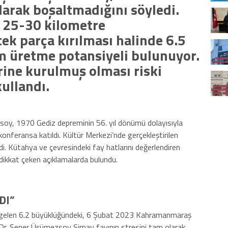
olarak boşaltmadığını söyledi.
 25-30 kilometre
ek parça kırılması halinde 6.5
 üretme potansiyeli bulunuyor.
rine kurulmuş olması riski
kullandı.
oy, 1970 Gediz depreminin 56. yıl dönümü dolayısıyla
onferansa katıldı. Kültür Merkezi’nde gerçekleştirilen
i. Kütahya ve çevresindeki fay hatlarını değerlendiren
 dikkat çeken açıklamalarda bulundu.
DI”
 gelen 6.2 büyüklüğündeki, 6 Şubat 2023 Kahramanmaraş
 Dr. Şener Üşümezsoy Simav fayının stresini tam olarak