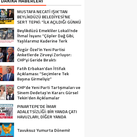
 DAKİKA HABERLERİ
MUSTAFA NECATİ IŞIK’TAN
BEYLİKDÜZÜ BELEDİYESİ’NE
SERT TEPKİ: “İLK AÇILDIĞI GÜNKÜ
GİBİ DEĞİL!”
Beylikdüzü Emekliler Lokali’nde
İhmal İsyanı: “Çöpler Dağ Gibi,
Yaşlılarımız Kaderine Terk
Edildi!”
Özgür Özel’in Yeni Partisi
Anketlerde Zirveyi Zorluyor:
CHP’yi Geride Bıraktı
Fatih Erbakan’dan İttifak
Açıklaması: “Seçimlere Tek
Başına Girmeliyiz”
CHP’de Yeni Parti Tartışmaları ve
Sinem Dedetaş’ın Kararı: Gürsel
Tekin’den Açıklamalar
PINARTEPE’DE İMAR
ADALETSİZLİĞİ: BİR YANDA ÇATI
HAVUZLARI, DİĞER YANDA
GÜVENLİ KONUT BEKLEYEN HALK!
Tavuksuz Yumurta Dönemi!