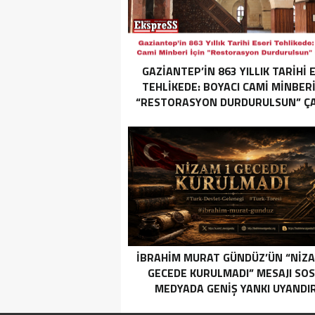
GAZIANTEP’IN 863 YILLIK TARIHI 
TEHLIKEDE: BOYACI CAMI MINBERI
“RESTORASYON DURDURULSUN” ÇAĞ
İBRAHIM MURAT GÜNDÜZ’ÜN “NIZA
GECEDE KURULMADI” MESAJI SO
MEDYADA GENIŞ YANKI UYANDIR