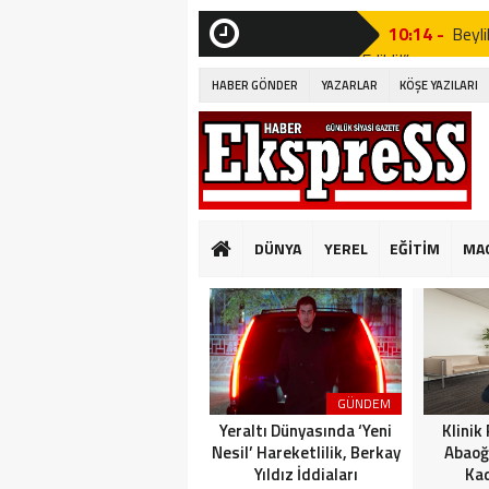
10:14 -
Beyli
Edildi!”
SON
DAKİKA
HABER GÖNDER
YAZARLAR
KÖŞE YAZILARI
19:53 -
Özgür
19:51 -
Fatih
19:49 -
CHP’d
20:16 -
MUST
DÜNYA
YEREL
EĞİTİM
MA
GÜNKÜ GİBİ DEĞİ
10:14 -
Beyli
Edildi!”
19:53 -
Özgür
GÜNDEM
19:51 -
Fatih
Yeraltı Dünyasında ‘Yeni
Klinik
Nesil’ Hareketlilik, Berkay
Abaoğ
Yıldız İddiaları
Kad