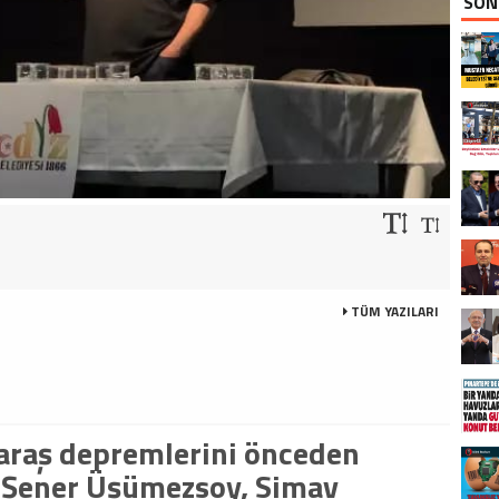
SON
TÜM YAZILARI
araş depremlerini önceden
. Şener Üşümezsoy, Simav