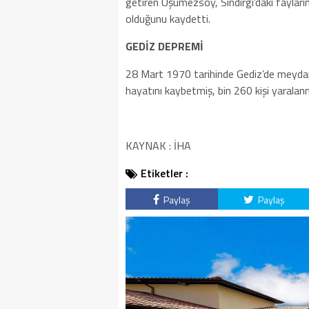
getiren Üşümezsoy, Sındırgı’daki fayların
olduğunu kaydetti.
GEDİZ DEPREMİ
28 Mart 1970 tarihinde Gediz’de meydan
hayatını kaybetmiş, bin 260 kişi yaralanmı
KAYNAK : İHA
Etiketler :
Paylaş
Paylaş