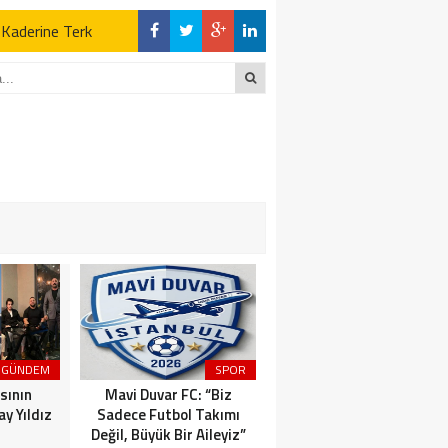
z Kaderine Terk
ktı
en Açıklamalar
“İLK AÇILDIĞI
z Kaderine Terk
ktı
GÜNDEM
SPOR
MAGAZİN
sının
Mavi Duvar FC: “Biz
Dünyaca Ünlü İtalyan
y Yıldız
Sadece Futbol Takımı
Fenomen Gianluca Vacchi
Değil, Büyük Bir Aileyiz”
Türkiye Aşkına Geliyor!