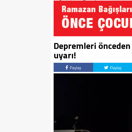
Soruşturma Dosyalarına
Yansıdı!
Depremleri önceden 
uyarı!
Paylaş
Paylaş