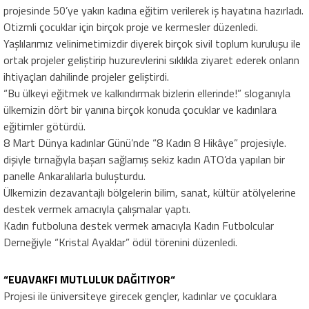
projesinde 50’ye yakın kadına eğitim verilerek iş hayatına hazırladı.
Otizmli çocuklar için birçok proje ve kermesler düzenledi.
Yaşlılarımız velinimetimizdir diyerek birçok sivil toplum kuruluşu ile
ortak projeler geliştirip huzurevlerini sıklıkla ziyaret ederek onların
ihtiyaçları dahilinde projeler geliştirdi.
“Bu ülkeyi eğitmek ve kalkındırmak bizlerin ellerinde!” sloganıyla
ülkemizin dört bir yanına birçok konuda çocuklar ve kadınlara
eğitimler götürdü.
8 Mart Dünya kadınlar Günü’nde “8 Kadın 8 Hikâye” projesiyle.
dişiyle tırnağıyla başarı sağlamış sekiz kadın ATO’da yapılan bir
panelle Ankaralılarla buluşturdu.
Ülkemizin dezavantajlı bölgelerin bilim, sanat, kültür atölyelerine
destek vermek amacıyla çalışmalar yaptı.
Kadın futboluna destek vermek amacıyla Kadın Futbolcular
Derneğiyle “Kristal Ayaklar” ödül törenini düzenledi.
“EUAVAKFI MUTLULUK DAĞITIYOR“
Projesi ile üniversiteye girecek gençler, kadınlar ve çocuklara