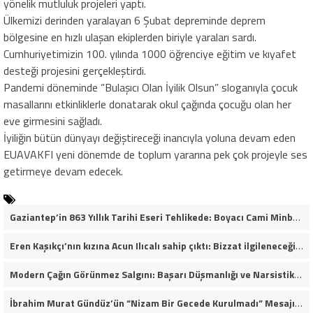
yönelik mutluluk projeleri yaptı.
Ülkemizi derinden yaralayan 6 Şubat depreminde deprem
bölgesine en hızlı ulaşan ekiplerden biriyle yaraları sardı.
Cumhuriyetimizin 100. yılında 1000 öğrenciye eğitim ve kıyafet
desteği projesini gerçekleştirdi.
Pandemi döneminde “Bulaşıcı Olan İyilik Olsun” sloganıyla çocuk
masallarını etkinliklerle donatarak okul çağında çocuğu olan her
eve girmesini sağladı.
İyiliğin bütün dünyayı değiştireceği inancıyla yoluna devam eden
EUAVAKFI yeni dönemde de toplum yararına pek çok projeyle ses
getirmeye devam edecek.
Gaziantep’in 863 Yıllık Tarihi Eseri Tehlikede: Boyacı Cami Minberi İçin “Restorasyon Durdurulsun” Çağrısı!
Eren Kaşıkçı’nın kızına Acun Ilıcalı sahip çıktı: Bizzat ilgileneceğim
Modern Çağın Görünmez Salgını: Başarı Düşmanlığı ve Narsistik Yükseliş
İbrahim Murat Gündüz’ün “Nizam Bir Gecede Kurulmadı” Mesajı Sosyal Medyada Geniş Yankı Uyandırdı