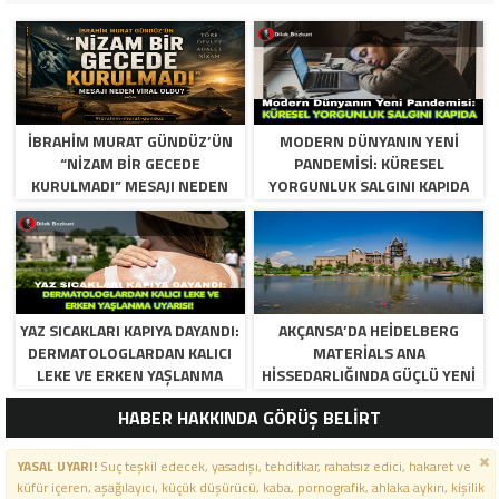
İBRAHIM MURAT GÜNDÜZ’ÜN
MODERN DÜNYANIN YENI
“NIZAM BIR GECEDE
PANDEMISI: KÜRESEL
KURULMADI” MESAJI NEDEN
YORGUNLUK SALGINI KAPIDA
VIRAL OLDU?
YAZ SICAKLARI KAPIYA DAYANDI:
AKÇANSA’DA HEIDELBERG
DERMATOLOGLARDAN KALICI
MATERIALS ANA
LEKE VE ERKEN YAŞLANMA
HISSEDARLIĞINDA GÜÇLÜ YENI
UYARISI!
DÖNEM BAŞLIYOR
HABER HAKKINDA GÖRÜŞ BELİRT
YASAL UYARI!
Suç teşkil edecek, yasadışı, tehditkar, rahatsız edici, hakaret ve
küfür içeren, aşağılayıcı, küçük düşürücü, kaba, pornografik, ahlaka aykırı, kişilik