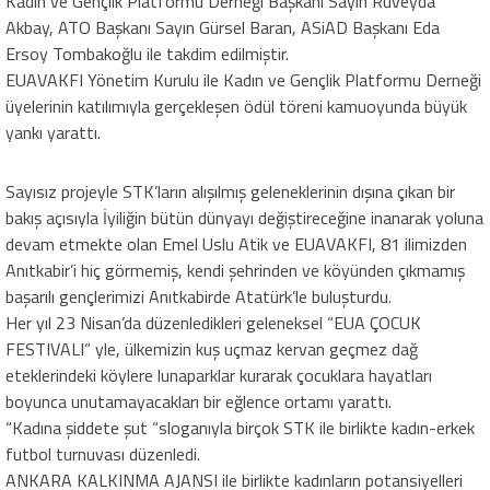
Kadın ve Gençlik Platformu Derneği Başkanı Sayın Rüveyda
Akbay, ATO Başkanı Sayın Gürsel Baran, ASiAD Başkanı Eda
Ersoy Tombakoğlu ile takdim edilmiştir.
EUAVAKFI Yönetim Kurulu ile Kadın ve Gençlik Platformu Derneği
üyelerinin katılımıyla gerçekleşen ödül töreni kamuoyunda büyük
yankı yarattı.
Sayısız projeyle STK’ların alışılmış geleneklerinin dışına çıkan bir
bakış açısıyla İyiliğin bütün dünyayı değiştireceğine inanarak yoluna
devam etmekte olan Emel Uslu Atik ve EUAVAKFI, 81 ilimizden
Anıtkabir’i hiç görmemiş, kendi şehrinden ve köyünden çıkmamış
başarılı gençlerimizi Anıtkabirde Atatürk’le buluşturdu.
Her yıl 23 Nisan’da düzenledikleri geleneksel “EUA ÇOCUK
FESTIVALI“ yle, ülkemizin kuş uçmaz kervan geçmez dağ
eteklerindeki köylere lunaparklar kurarak çocuklara hayatları
boyunca unutamayacakları bir eğlence ortamı yarattı.
“Kadına şiddete şut “sloganıyla birçok STK ile birlikte kadın-erkek
futbol turnuvası düzenledi.
ANKARA KALKINMA AJANSI ile birlikte kadınların potansiyelleri