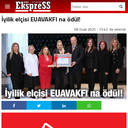
İyilik elçisi EUAVAKFI na ödül!
08 Ocak 2025 - 13:42 'de eklendi.