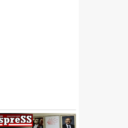
YI EĞITIM SIKI DENETIM YERINE “YA ON