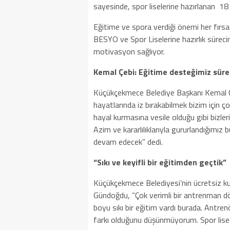
sayesinde, spor liselerine hazırlanan 18 ö
Eğitime ve spora verdiği önemi her fı
BESYO ve Spor Liselerine hazırlık süreci
motivasyon sağlıyor.
Kemal Çebi: Eğitime desteğimiz sür
Küçükçekmece Belediye Başkanı Kemal Çe
hayatlarında iz bırakabilmek bizim için 
hayal kurmasına vesile olduğu gibi bizle
Azim ve kararlılıklarıyla gururlandığımız
devam edecek” dedi.
“Sıkı ve keyifli bir eğitimden geçtik”
Küçükçekmece Belediyesi’nin ücretsiz kurs
Gündoğdu, “Çok verimli bir antrenman dö
boyu sıkı bir eğitim vardı burada. Antren
farkı olduğunu düşünmüyorum. Spor lise