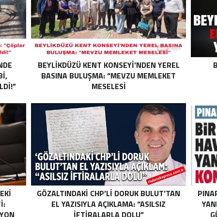
NDE
BEYLİKDÜZÜ KENT KONSEYİ’NDEN YEREL
B
I,
BASINA BULUŞMA: “MEVZU MEMLEKET
LDI!”
MESELESİ
EKI
GÖZALTINDAKI CHP’LI DORUK BULUT’TAN
PINA
I:
EL YAZISIYLA AÇIKLAMA: “ASILSIZ
YAN
SYON
İFTIRALARLA DOLU”
G