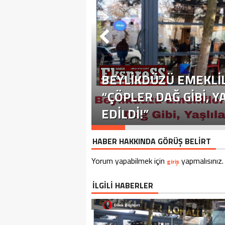
BEYLIKDÜZÜ EMEKLIL
“ÇÖPLER DAĞ GIBI, 
EDILDI!”
HABER HAKKINDA GÖRÜŞ BELİRT
Yorum yapabilmek için
yapmalısınız.
giriş
İLGİLİ HABERLER