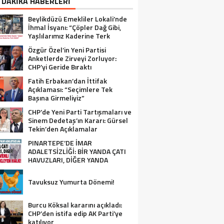
 DAKİKA HABERLERİ
Beylikdüzü Emekliler Lokali’nde
İhmal İsyanı: “Çöpler Dağ Gibi,
Yaşlılarımız Kaderine Terk
Edildi!”
Özgür Özel’in Yeni Partisi
Anketlerde Zirveyi Zorluyor:
CHP’yi Geride Bıraktı
Fatih Erbakan’dan İttifak
Açıklaması: “Seçimlere Tek
Başına Girmeliyiz”
CHP’de Yeni Parti Tartışmaları ve
Sinem Dedetaş’ın Kararı: Gürsel
Tekin’den Açıklamalar
PINARTEPE’DE İMAR
ADALETSİZLİĞİ: BİR YANDA ÇATI
HAVUZLARI, DİĞER YANDA
GÜVENLİ KONUT BEKLEYEN HALK!
Tavuksuz Yumurta Dönemi!
Burcu Köksal kararını açıkladı:
CHP’den istifa edip AK Parti’ye
katılıyor