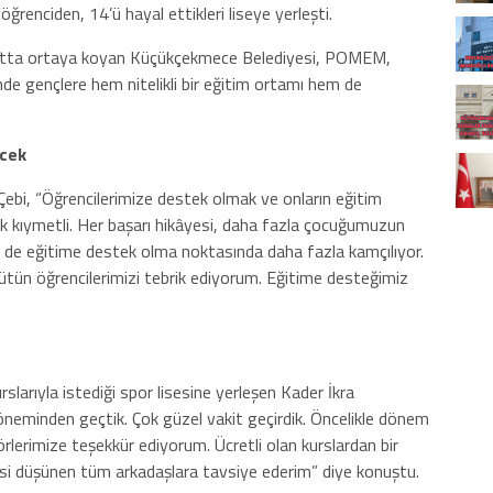
ğrenciden, 14’ü hayal ettikleri liseye yerleşti.
rsatta ortaya koyan Küçükçekmece Belediyesi, POMEM,
nde gençlere hem nitelikli bir eğitim ortamı hem de
ecek
bi, “Öğrencilerimize destek olmak ve onların eğitim
çok kıymetli. Her başarı hikâyesi, daha fazla çocuğumuzun
ri de eğitime destek olma noktasında daha fazla kamçılıyor.
 bütün öğrencilerimizi tebrik ediyorum. Eğitime desteğimiz
larıyla istediği spor lisesine yerleşen Kader İkra
neminden geçtik. Çok güzel vakit geçirdik. Öncelikle dönem
örlerimize teşekkür ediyorum. Ücretli olan kurslardan bir
si düşünen tüm arkadaşlara tavsiye ederim” diye konuştu.