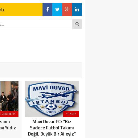
ktı
en Açıklamalar
DİĞER YANDA
z Kaderine Terk
ktı
en Açıklamalar
GÜNDEM
SPOR
MAGAZİN
sının
Mavi Duvar FC: “Biz
Dünyaca Ünlü İtalyan
y Yıldız
Sadece Futbol Takımı
Fenomen Gianluca Vacchi
Değil, Büyük Bir Aileyiz”
Türkiye Aşkına Geliyor!