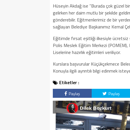
Hüseyin Akdağ ise “Burada çok güzel bir
gelirken her daim mutlu bir şekilde geldim
gönderebilir. Eğitmenlerimiz de bir yerden
sağlayan Belediye Başkanımız Kemal Çeb
Eğitimde fırsat eşitliği ilkesiyle ücrets
Polis Meslek Eğitim Merkezi (POMEM), B
Liselerine hazırlık eğitimleri veriliyor.
Kurslara başvurular Küçükçekmece Beledi
Konuyla ilgili ayrıntılı bilgi edinmek istey
Etiketler :
Paylaş
Paylaş