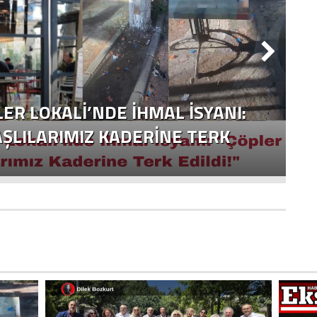
ER LOKALI’NDE İHMAL İSYANI:
YAŞLILARIMIZ KADERINE TERK
İ