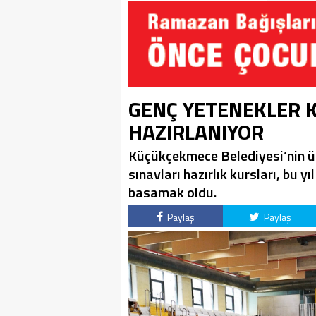
Soruşturma Dosyalarına
Yansıdı!
GENÇ YETENEKLER 
HAZIRLANIYOR
Küçükçekmece Belediyesi’nin üc
sınavları hazırlık kursları, bu y
basamak oldu.
Paylaş
Paylaş