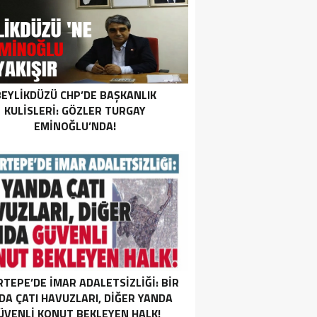
EYLIKDÜZÜ CHP’DE BAŞKANLIK
KULISLERI: GÖZLER TURGAY
EMINOĞLU’NDA!
RTEPE’DE İMAR ADALETSİZLİĞİ: BİR
DA ÇATI HAVUZLARI, DİĞER YANDA
ÜVENLİ KONUT BEKLEYEN HALK!