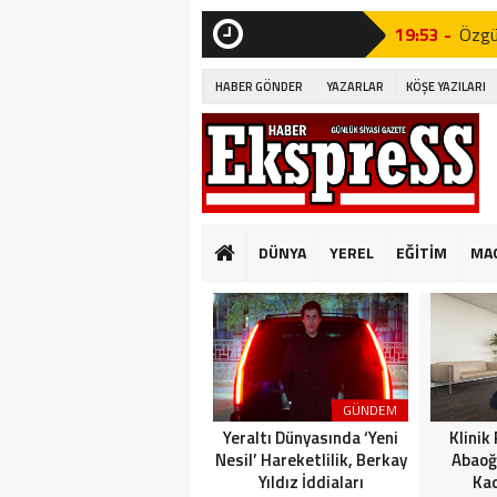
19:53 -
Özgür
SON
DAKİKA
19:51 -
Fatih
HABER GÖNDER
YAZARLAR
KÖŞE YAZILARI
19:49 -
CHP’d
09:33 -
PINA
GÜVENLİ KONUT
10:14 -
Beyli
DÜNYA
YEREL
EĞİTİM
MA
Edildi!”
19:53 -
Özgür
19:51 -
Fatih
19:49 -
CHP’d
GÜNDEM
Yeraltı Dünyasında ‘Yeni
Klinik
Nesil’ Hareketlilik, Berkay
Abaoğ
Yıldız İddiaları
Kad