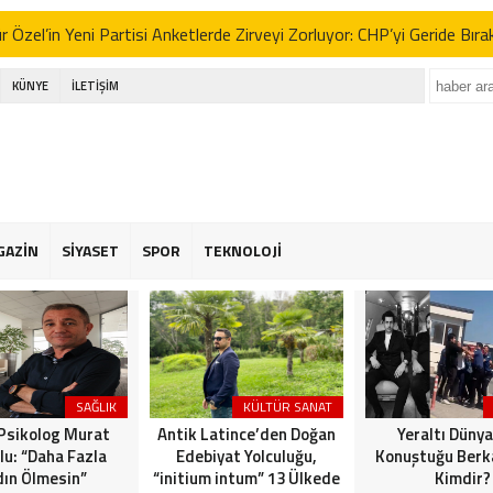
 Özel’in Yeni Partisi Anketlerde Zirveyi Zorluyor: CHP’yi Geride Bıra
 Erbakan’dan İttifak Açıklaması: “Seçimlere Tek Başına Girmeliyiz”
KÜNYE
İLETİŞİM
e Yeni Parti Tartışmaları ve Sinem Dedetaş’ın Kararı: Gürsel Tekin’d
RTEPE’DE İMAR ADALETSİZLİĞİ: BİR YANDA ÇATI HAVUZLARI, 
 BEKLEYEN HALK!
kdüzü Emekliler Lokali’nde İhmal İsyanı: “Çöpler Dağ Gibi, Yaşlılarımı
GAZİN
SİYASET
SPOR
TEKNOLOJİ
 Özel’in Yeni Partisi Anketlerde Zirveyi Zorluyor: CHP’yi Geride Bıra
 Erbakan’dan İttifak Açıklaması: “Seçimlere Tek Başına Girmeliyiz”
e Yeni Parti Tartışmaları ve Sinem Dedetaş’ın Kararı: Gürsel Tekin’d
SAĞLIK
KÜLTÜR SANAT
 Psikolog Murat
Antik Latince’den Doğan
Yeraltı Dünya
lu: “Daha Fazla
Edebiyat Yolculuğu,
Konuştuğu Berka
ın Ölmesin”
“initium intum” 13 Ülkede
Kimdir?