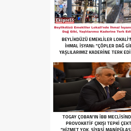
BEYLIKDÜZÜ EMEKLILER LOKALI’
İHMAL İSYANI: “ÇÖPLER DAĞ GIB
YAŞLILARIMIZ KADERINE TERK EDI
TOGAY ÇOBAN’IN İBB MECLISIND
PROVOKATIF ÇIKIŞI TEPKI ÇEKT
“HIZMET YOK, SIYASI MANIPÜLA