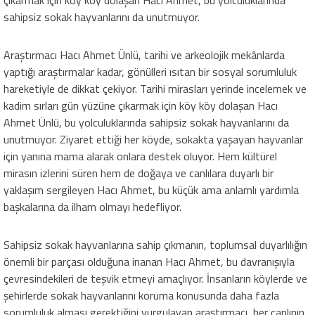
çıkarmak için köy köy dolaşan Hacı Ahmet, bu yolculuklarında
sahipsiz sokak hayvanlarını da unutmuyor.
Araştırmacı Hacı Ahmet Ünlü, tarihi ve arkeolojik mekânlarda
yaptığı araştırmalar kadar, gönülleri ısıtan bir sosyal sorumluluk
hareketiyle de dikkat çekiyor. Tarihi mirasları yerinde incelemek ve
kadim sırları gün yüzüne çıkarmak için köy köy dolaşan Hacı
Ahmet Ünlü, bu yolculuklarında sahipsiz sokak hayvanlarını da
unutmuyor. Ziyaret ettiği her köyde, sokakta yaşayan hayvanlar
için yanına mama alarak onlara destek oluyor. Hem kültürel
mirasın izlerini süren hem de doğaya ve canlılara duyarlı bir
yaklaşım sergileyen Hacı Ahmet, bu küçük ama anlamlı yardımla
başkalarına da ilham olmayı hedefliyor.
Sahipsiz sokak hayvanlarına sahip çıkmanın, toplumsal duyarlılığın
önemli bir parçası olduğuna inanan Hacı Ahmet, bu davranışıyla
çevresindekileri de teşvik etmeyi amaçlıyor. İnsanların köylerde ve
şehirlerde sokak hayvanlarını koruma konusunda daha fazla
sorumluluk alması gerektiğini vurgulayan araştırmacı, her canlının