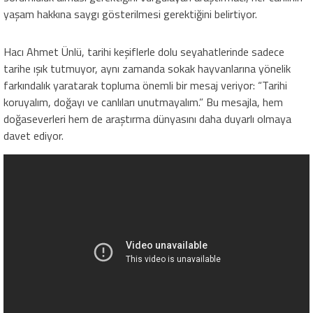
yaşam hakkına saygı gösterilmesi gerektiğini belirtiyor.
Hacı Ahmet Ünlü, tarihi keşiflerle dolu seyahatlerinde sadece
tarihe ışık tutmuyor, aynı zamanda sokak hayvanlarına yönelik
farkındalık yaratarak topluma önemli bir mesaj veriyor: “Tarihi
koruyalım, doğayı ve canlıları unutmayalım.” Bu mesajla, hem
doğaseverleri hem de araştırma dünyasını daha duyarlı olmaya
davet ediyor.