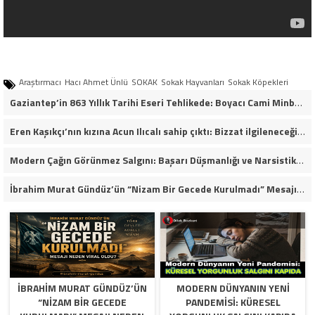
Araştırmacı
Hacı Ahmet Ünlü
SOKAK
Sokak Hayvanları
Sokak Köpekleri
Gaziantep’in 863 Yıllık Tarihi Eseri Tehlikede: Boyacı Cami Minberi İçin “Restorasyon Durdurulsun” Çağrısı!
Eren Kaşıkçı’nın kızına Acun Ilıcalı sahip çıktı: Bizzat ilgileneceğim
Modern Çağın Görünmez Salgını: Başarı Düşmanlığı ve Narsistik Yükseliş
İbrahim Murat Gündüz’ün “Nizam Bir Gecede Kurulmadı” Mesajı Sosyal Medyada Geniş Yankı Uyandırdı
İBRAHIM MURAT GÜNDÜZ’ÜN
MODERN DÜNYANIN YENI
“NIZAM BIR GECEDE
PANDEMISI: KÜRESEL