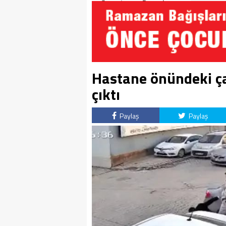
Soruşturma Dosyalarına
Yansıdı!
Hastane önündeki ça
çıktı
Paylaş
Paylaş