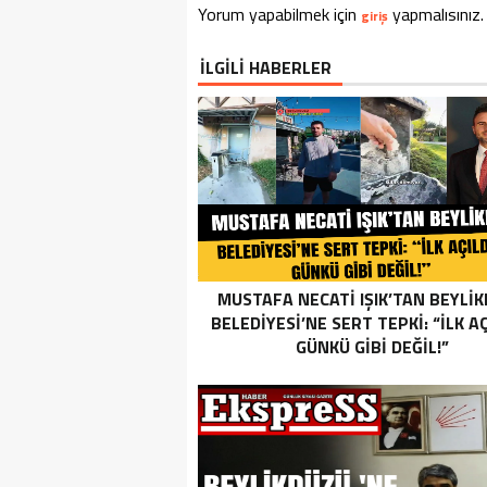
Yorum yapabilmek için
yapmalısınız.
giriş
İLGİLİ HABERLER
MUSTAFA NECATİ IŞIK’TAN BEYLİ
BELEDİYESİ’NE SERT TEPKİ: “İLK AÇ
GÜNKÜ GİBİ DEĞİL!”