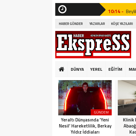
10:14 -
Beyli
Edildi!”
SON
DAKİKA
HABER GÖNDER
YAZARLAR
KÖŞE YAZILARI
19:53 -
Özgür
19:51 -
Fatih
19:49 -
CHP’d
20:16 -
MUST
DÜNYA
YEREL
EĞİTİM
MA
GÜNKÜ GİBİ DEĞİ
10:14 -
Beyli
Edildi!”
19:53 -
Özgür
GÜNDEM
19:51 -
Fatih
Yeraltı Dünyasında ‘Yeni
Klinik
Nesil’ Hareketlilik, Berkay
Abaoğ
Yıldız İddiaları
Kad