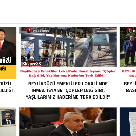
KDÜZÜ
BEYLIKDÜZÜ EMEKLILER LOKALI’NDE
BEYL
ILDIĞI
İHMAL İSYANI: “ÇÖPLER DAĞ GIBI,
BAS
YAŞLILARIMIZ KADERINE TERK EDILDI!”