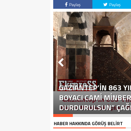
Paylaş
Paylaş
GAZIANTEP’IN 863 YI
BOYACI CAMI MINBER
DURDURULSUN” ÇAĞR
HABER HAKKINDA GÖRÜŞ BELİRT