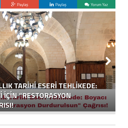
Paylaş
Paylaş
Yorum Yaz
LLIK TARIHI ESERI TEHLIKEDE:
I İÇIN “RESTORASYON
ISI!
Y