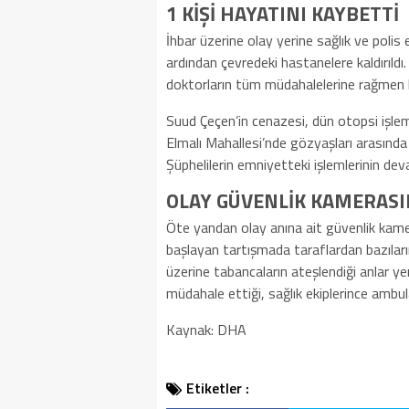
1 KİŞİ HAYATINI KAYBETTİ
İhbar üzerine olay yerine sağlık ve polis e
ardından çevredeki hastanelere kaldırıldı
doktorların tüm müdahalelerine rağmen k
Suud Çeçen’in cenazesi, dün otopsi işleml
Elmalı Mahallesi’nde gözyaşları arasında t
Şüphelilerin emniyetteki işlemlerinin deva
OLAY GÜVENLİK KAMERAS
Öte yandan olay anına ait güvenlik kame
başlayan tartışmada taraflardan bazıların
üzerine tabancaların ateşlendiği anlar yer
müdahale ettiği, sağlık ekiplerince ambul
Kaynak: DHA
Etiketler :