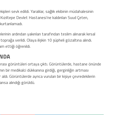
kipleri sevk edildi. Yaralılar, sağlık ekibinin müdahalesinin
. Kızıltepe Devlet Hastanesi’ne kaldırılan Suud Çeten,
urtarılamadı.
erinin ardından yakınları tarafından teslim alınarak kırsal
oprağa verildi. Olaya ilişkin 10 şüpheli gözaltına alındı.
m ettiği öğrenildi.
INDA
rası görüntüleri ortaya çıktı. Görüntülerde, hastane önünde
ın bir medikalci dükkanına girdiği, gerginliğin artması
 aldı. Görüntülerde ayrıca vurulan bir kişiye çevredekilerin
ansa alındığı görüldü.