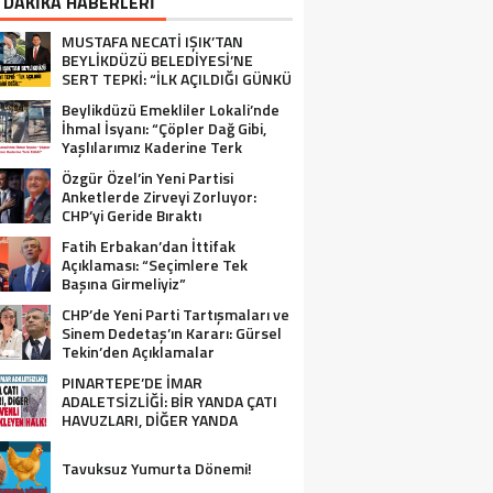
 DAKİKA HABERLERİ
MUSTAFA NECATİ IŞIK’TAN
BEYLİKDÜZÜ BELEDİYESİ’NE
SERT TEPKİ: “İLK AÇILDIĞI GÜNKÜ
GİBİ DEĞİL!”
Beylikdüzü Emekliler Lokali’nde
İhmal İsyanı: “Çöpler Dağ Gibi,
Yaşlılarımız Kaderine Terk
Edildi!”
Özgür Özel’in Yeni Partisi
Anketlerde Zirveyi Zorluyor:
CHP’yi Geride Bıraktı
Fatih Erbakan’dan İttifak
Açıklaması: “Seçimlere Tek
Başına Girmeliyiz”
CHP’de Yeni Parti Tartışmaları ve
Sinem Dedetaş’ın Kararı: Gürsel
Tekin’den Açıklamalar
PINARTEPE’DE İMAR
ADALETSİZLİĞİ: BİR YANDA ÇATI
HAVUZLARI, DİĞER YANDA
GÜVENLİ KONUT BEKLEYEN HALK!
Tavuksuz Yumurta Dönemi!