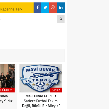
z Kaderine Terk
ktı
en Açıklamalar
“İLK AÇILDIĞI
z Kaderine Terk
ktı
GÜNDEM
SPOR
MAGAZİN
sının
Mavi Duvar FC: “Biz
Dünyaca Ünlü İtalyan
y Yıldız
Sadece Futbol Takımı
Fenomen Gianluca Vacchi
Değil, Büyük Bir Aileyiz”
Türkiye Aşkına Geliyor!