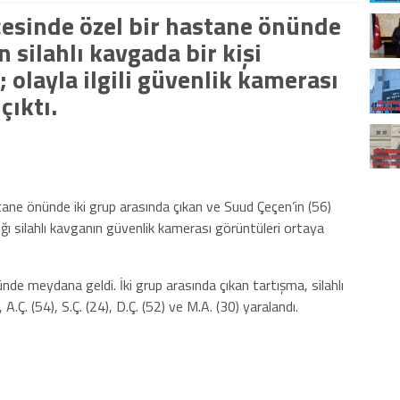
lçesinde özel bir hastane önünde
n silahlı kavgada bir kişi
 olayla ilgili güvenlik kamerası
çıktı.
stane önünde iki grup arasında çıkan ve Suud Çeçen’in (56)
dığı silahlı kavganın güvenlik kamerası görüntüleri ortaya
nde meydana geldi. İki grup arasında çıkan tartışma, silahlı
. (54), S.Ç. (24), D.Ç. (52) ve M.A. (30) yaralandı.