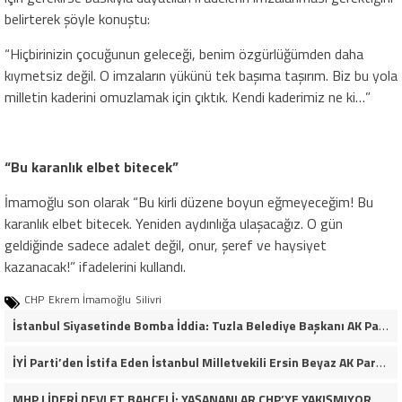
belirterek şöyle konuştu:
“Hiçbirinizin çocuğunun geleceği, benim özgürlüğümden daha
kıymetsiz değil. O imzaların yükünü tek başıma taşırım. Biz bu yola
milletin kaderini omuzlamak için çıktık. Kendi kaderimiz ne ki…”
“Bu karanlık elbet bitecek”
İmamoğlu son olarak “Bu kirli düzene boyun eğmeyeceğim! Bu
karanlık elbet bitecek. Yeniden aydınlığa ulaşacağız. O gün
geldiğinde sadece adalet değil, onur, şeref ve haysiyet
kazanacak!” ifadelerini kullandı.
CHP
Ekrem İmamoğlu
Silivri
İstanbul Siyasetinde Bomba İddia: Tuzla Belediye Başkanı AK Parti Yolunda mı?
İYİ Parti’den İstifa Eden İstanbul Milletvekili Ersin Beyaz AK Parti Saflarına Katıldı
MHP LİDERİ DEVLET BAHÇELİ: YAŞANANLAR CHP’YE YAKIŞMIYOR