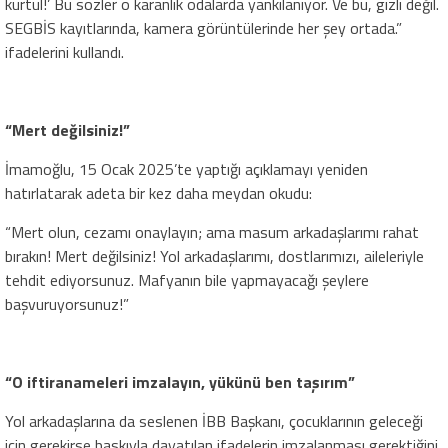
kurtul!’ Bu sözler o karanlık odalarda yankılanıyor. Ve bu, gizli değil.
SEGBİS kayıtlarında, kamera görüntülerinde her şey ortada.”
ifadelerini kullandı.
“Mert değilsiniz!”
İmamoğlu, 15 Ocak 2025’te yaptığı açıklamayı yeniden
hatırlatarak adeta bir kez daha meydan okudu:
“Mert olun, cezamı onaylayın; ama masum arkadaşlarımı rahat
bırakın! Mert değilsiniz! Yol arkadaşlarımı, dostlarımızı, aileleriyle
tehdit ediyorsunuz. Mafyanın bile yapmayacağı şeylere
başvuruyorsunuz!”
“O iftiranameleri imzalayın, yükünü ben taşırım”
Yol arkadaşlarına da seslenen İBB Başkanı, çocuklarının geleceği
için gerekirse baskıyla dayatılan ifadelerin imzalanması gerektiğini