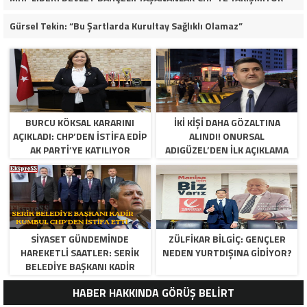
Gürsel Tekin: “Bu Şartlarda Kurultay Sağlıklı Olamaz”
BURCU KÖKSAL KARARINI
İKI KIŞI DAHA GÖZALTINA
AÇIKLADI: CHP’DEN ISTIFA EDIP
ALINDI! ONURSAL
AK PARTI’YE KATILIYOR
ADIGÜZEL’DEN ILK AÇIKLAMA
​SIYASET GÜNDEMINDE
ZÜLFIKAR BILGIÇ: GENÇLER
HAREKETLI SAATLER: SERIK
NEDEN YURTDIŞINA GIDIYOR?
BELEDIYE BAŞKANI KADIR
KUMBUL CHP’DEN İSTIFA ETTI
HABER HAKKINDA GÖRÜŞ BELİRT