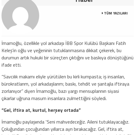
TÜM YAZILARI
İmamoğlu, özellikle yol arkadaşı İBB Spor Kulübü Başkanı Fatih
Keleş’in oğlu ve yeğeninin tutuklanmasına dikkat çekerek, bu
durumun artık hukuki bir süreçten çıktığını ve baskıya dönüştüğünü
ifade etti.
“Savcılık makamı eliyle yürütülen bu kirli kumpasta; iş insanları,
bürokratlarım, yol arkadaşlarım; baskı, tehdit ve şantajla iftiraya
zorlanıyor” diyen İmamoğlu, bazı yargı mensuplarının siyasi
çıkarlar uğruna masum insanlara zulmettiğini söyledi.
“Gel, iftira at, kurtul, herşey ortada”
İmamoğlu paylaşıında ‘Seni mahvedeceğiz. Aileni tutuklayacağız.
Çoluğundan çocuğundan yıllarca ayrı bırakacağız. Gel, iftira at,