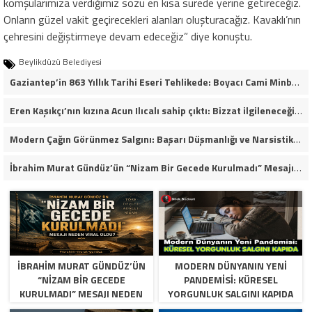
komşularımıza verdiğimiz sözü en kısa sürede yerine getireceğiz.
Onların güzel vakit geçirecekleri alanları oluşturacağız. Kavaklı’nın
çehresini değiştirmeye devam edeceğiz” diye konuştu.
Beylikdüzü Belediyesi
Gaziantep’in 863 Yıllık Tarihi Eseri Tehlikede: Boyacı Cami Minberi İçin “Restorasyon Durdurulsun” Çağrısı!
Eren Kaşıkçı’nın kızına Acun Ilıcalı sahip çıktı: Bizzat ilgileneceğim
Modern Çağın Görünmez Salgını: Başarı Düşmanlığı ve Narsistik Yükseliş
İbrahim Murat Gündüz’ün “Nizam Bir Gecede Kurulmadı” Mesajı Sosyal Medyada Geniş Yankı Uyandırdı
İBRAHIM MURAT GÜNDÜZ’ÜN
MODERN DÜNYANIN YENI
“NIZAM BIR GECEDE
PANDEMISI: KÜRESEL
KURULMADI” MESAJI NEDEN
YORGUNLUK SALGINI KAPIDA
VIRAL OLDU?