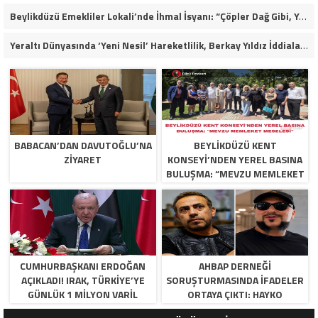
Beylikdüzü Emekliler Lokali’nde İhmal İsyanı: “Çöpler Dağ Gibi, Yaşlılarımız Kaderine Terk Edildi!”
Yeraltı Dünyasında ‘Yeni Nesil’ Hareketlilik, Berkay Yıldız İddiaları Soruşturma Dosyalarına Yansıdı!
BABACAN’DAN DAVUTOĞLU’NA
BEYLİKDÜZÜ KENT
ZIYARET
KONSEYİ’NDEN YEREL BASINA
BULUŞMA: “MEVZU MEMLEKET
MESELESİ
CUMHURBAŞKANI ERDOĞAN
AHBAP DERNEĞI
AÇIKLADI! IRAK, TÜRKIYE’YE
SORUŞTURMASINDA İFADELER
GÜNLÜK 1 MILYON VARIL
ORTAYA ÇIKTI: HAYKO
PETROL VERECEK
CEPKIN’DEN DIKKAT ÇEKEN