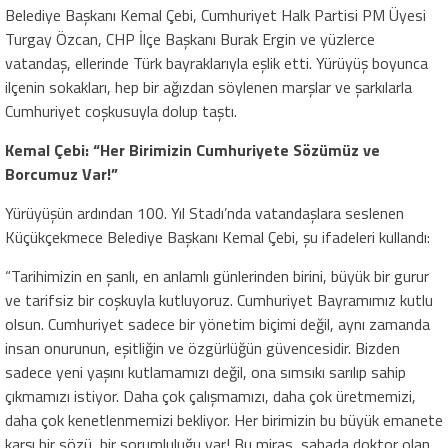
Belediye Başkanı Kemal Çebi, Cumhuriyet Halk Partisi PM Üyesi
Turgay Özcan, CHP İlçe Başkanı Burak Ergin ve yüzlerce
vatandaş, ellerinde Türk bayraklarıyla eşlik etti.
Yürüyüş boyunca
ilçenin sokakları, hep bir ağızdan söylenen marşlar ve şarkılarla
Cumhuriyet coşkusuyla dolup taştı.
Kemal Çebi: “Her Birimizin Cumhuriyete Sözümüz ve
Borcumuz Var!”
Yürüyüşün ardından 100. Yıl Stadı’nda vatandaşlara seslenen
Küçükçekmece Belediye Başkanı Kemal Çebi, şu ifadeleri kullandı:
“Tarihimizin en şanlı, en anlamlı günlerinden birini, büyük bir gurur
ve tarifsiz bir coşkuyla kutluyoruz. Cumhuriyet Bayramımız kutlu
olsun. Cumhuriyet sadece bir yönetim biçimi değil, aynı zamanda
insan onurunun, eşitliğin ve özgürlüğün güvencesidir. Bizden
sadece yeni yaşını kutlamamızı değil, ona sımsıkı sarılıp sahip
çıkmamızı istiyor. Daha çok çalışmamızı, daha çok üretmemizi,
daha çok kenetlenmemizi bekliyor. Her birimizin bu büyük emanete
karşı bir sözü, bir sorumluluğu var! Bu miras, sahada doktor olan