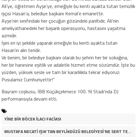
Ali’ye, öğretmen Ayşe’ye, emeğiyle bu kenti ayakta tutan temizlik
işçisi Hasan’a, belediye başkanı Kemal’e emanettir.
Ayşe’nin sınıfındaki her çocuğun gözündeki parıltıdır, Ali’nin
ameliyathanedeki her başarılı operasyonu, hastasını yaşatma
azmidir.
İşini en iyi şekilde yaparak emeğiyle bu kenti ayakta tutan
Hasan’ın alın teridir.
Ve benim, bir belediye başkanı olarak bu şehrin her bir sokağına,
her bir hanesine eşitlik ve adaletle hizmet etme sözümdür. İşte bu
yüzden, yüksek sesle ve tam bir kararlılıkla tekrar ediyoruz:
Pusulamız Cumhuriyettir!”
Bayram coşkusu, İBB Küçükçekmece 100. Yıl Stadı’nda DJ
performansıyla devam etti.
YİNE BİR BÖCEK İLACI FACİASI
MUSTAFA NECATİ IŞIK’TAN BEYLİKDÜZÜ BELEDİYESİ’NE SERT TEPKİ: “İLK AÇILDIĞI GÜNKÜ GİBİ DEĞİL!”