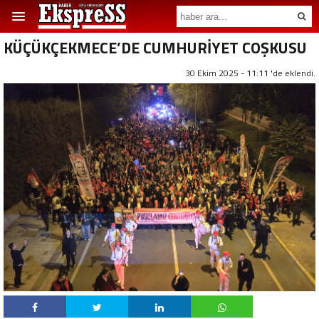
KÜÇÜKÇEKMECE’DE CUMHURİYET COŞKUSU
30 Ekim 2025 - 11:11 'de eklendi.