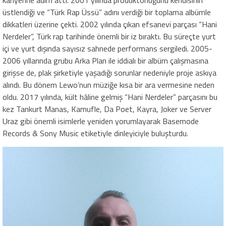
kariyerine adım attı. 2001 yılında prodüktörlüğünü kendisinin
üstlendiği ve “Türk Rap Üssü” adını verdiği bir toplama albümle
dikkatleri üzerine çekti. 2002 yılında çıkan efsanevi parçası “Hani
Nerdeler”, Türk rap tarihinde önemli bir iz bıraktı. Bu süreçte yurt
içi ve yurt dışında sayısız sahnede performans sergiledi. 2005-
2006 yıllarında grubu Arka Plan ile iddialı bir albüm çalışmasına
girişse de, plak şirketiyle yaşadığı sorunlar nedeniyle proje askıya
alındı. Bu dönem Lewo’nun müziğe kısa bir ara vermesine neden
oldu. 2017 yılında, kült hâline gelmiş “Hani Nerdeler” parçasını bu
kez Tankurt Manas, Kamufle, Da Poet, Kayra, Joker ve Server
Uraz gibi önemli isimlerle yeniden yorumlayarak Basemode
Records & Sony Music etiketiyle dinleyiciyle buluşturdu.