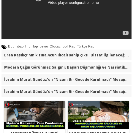
Boombap
Hip Hop
Lewo
Olodschool
Rap
Türkçe Rap
Eren Kaşıkçı’nın kızına Acun Ilıcalı sahip çıktı: Bizzat ilgileneceğim
Modern Çağın Görünmez Salgını: Başarı Düşmanlığı ve Narsistik Yükseliş
İbrahim Murat Gündüz’ün “Nizam Bir Gecede Kurulmadı” Mesajı Sosyal Medyada Geniş Yankı Uyandırdı
İbrahim Murat Gündüz’ün “Nizam Bir Gecede Kurulmadı” Mesajı Neden Viral Oldu?