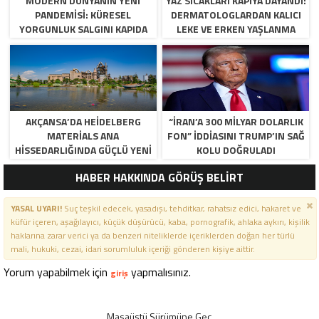
MODERN DÜNYANIN YENI
YAZ SICAKLARI KAPIYA DAYANDI:
PANDEMISI: KÜRESEL
DERMATOLOGLARDAN KALICI
YORGUNLUK SALGINI KAPIDA
LEKE VE ERKEN YAŞLANMA
UYARISI!
AKÇANSA’DA HEIDELBERG
“İRAN’A 300 MILYAR DOLARLIK
MATERIALS ANA
FON” IDDIASINI TRUMP’IN SAĞ
HISSEDARLIĞINDA GÜÇLÜ YENI
KOLU DOĞRULADI
DÖNEM BAŞLIYOR
HABER HAKKINDA GÖRÜŞ BELİRT
YASAL UYARI!
Suç teşkil edecek, yasadışı, tehditkar, rahatsız edici, hakaret ve
küfür içeren, aşağılayıcı, küçük düşürücü, kaba, pornografik, ahlaka aykırı, kişilik
haklarına zarar verici ya da benzeri niteliklerde içeriklerden doğan her türlü
mali, hukuki, cezai, idari sorumluluk içeriği gönderen kişiye aittir.
Yorum yapabilmek için
yapmalısınız.
giriş
Masaüstü Sürümüne Geç