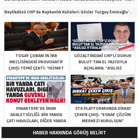
Beylikdüzü CHP’de Başkanlık Kulisleri: Gözler Turgay Eminoğlu’nda!
TOGAY ÇOBAN’IN İBB
GÖZALTINDAKI CHP’LI DORUK
MECLISINDEKI PROVOKATIF
BULUT’TAN EL YAZISIYLA
ÇIKIŞI TEPKI ÇEKTI: “HIZMET
AÇIKLAMA: “ASILSIZ
YOK, SIYASI MANIPÜLASYON
İFTIRALARLA DOLU”
VAR”
PINARTEPE’DE İMAR
STK PLATFORMUNDA DİKKAT
ADALETSİZLİĞİ: BİR YANDA
ÇEKEN ÇIKIŞ: “ESNAF ÇÖZÜM
ÇATI HAVUZLARI, DİĞER YANDA
MERKEZİ KURULSUN”
GÜVENLİ KONUT BEKLEYEN
HABER HAKKINDA GÖRÜŞ BELİRT
HALK!