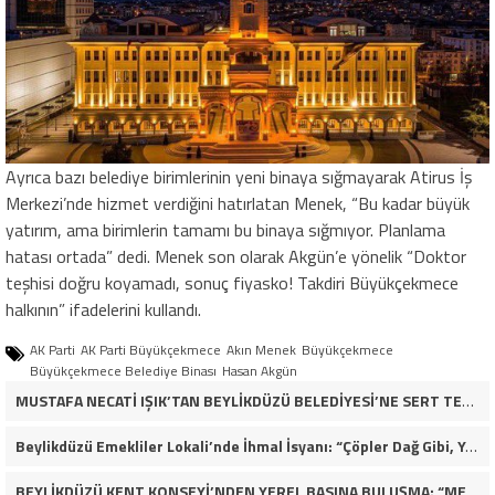
Ayrıca bazı belediye birimlerinin yeni binaya sığmayarak Atirus İş
Merkezi’nde hizmet verdiğini hatırlatan Menek, “Bu kadar büyük
yatırım, ama birimlerin tamamı bu binaya sığmıyor. Planlama
hatası ortada” dedi. Menek son olarak Akgün’e yönelik “Doktor
teşhisi doğru koyamadı, sonuç fiyasko! Takdiri Büyükçekmece
halkının” ifadelerini kullandı.
AK Parti
AK Parti Büyükçekmece
Akın Menek
Büyükçekmece
Büyükçekmece Belediye Binası
Hasan Akgün
MUSTAFA NECATİ IŞIK’TAN BEYLİKDÜZÜ BELEDİYESİ’NE SERT TEPKİ: “İLK AÇILDIĞI GÜNKÜ GİBİ DEĞİL!”
Beylikdüzü Emekliler Lokali’nde İhmal İsyanı: “Çöpler Dağ Gibi, Yaşlılarımız Kaderine Terk Edildi!”
BEYLİKDÜZÜ KENT KONSEYİ’NDEN YEREL BASINA BULUŞMA: “MEVZU MEMLEKET MESELESİ