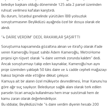
belediye başkanı olduğu döneminde 125 ada 2 parsel üzerinden
ruhsat verilmesi kafaları karıştırdı.
Bu durum, İstanbul genelinde yürütülen İBB yolsuzluk
soruşturmasının Beylikdüzü ayağında özel bir dosya olarak ele
alındı.
“4 DAİRE VERDİM” DEDİ, RAKAMLAR ŞAŞIRTTI
Soruşturma kapsamında gözaltına alınan ve itirafçı olarak ifade
veren Kameroğlu İnşaat sahibi Adem Kameroğlu, MetroHome
projesi için rüşvet olarak “4 daire vermek zorunda kaldım” dedi.
Ancak soruşturmayı takip eden kaynaklar, Kameroğlu’nun aynı
proje üzerinden yaklaşık 50 lüks daire ve 4 cadde cepheli mağazayı
haksız biçimde elde ettiğine dikkat çekiyor.
Kamuya ait bir alanın özel mülkiyete devredilmesi, İmar Kanunu’na
göre ağır suç sayılıyor. Belediyeye sağlık alanı olarak terk edilen
parselin ticari amaçla kullanılması hem imar suistimali hem de
kamu zararı olarak değerlendiriliyor.
Bu iddialar, Beylikdüzü’nde “4 daire verdim diyenin hesabı 200