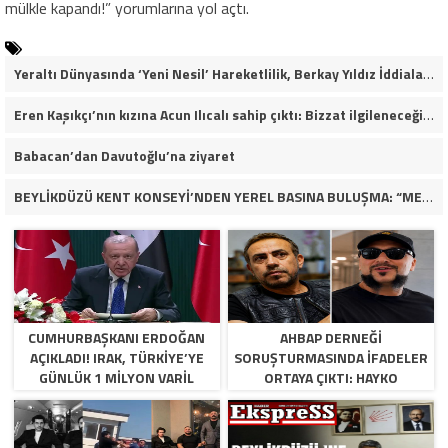
mülkle kapandı!” yorumlarına yol açtı.
Yeraltı Dünyasında ‘Yeni Nesil’ Hareketlilik, Berkay Yıldız İddiaları Soruşturma Dosyalarına Yansıdı!
Eren Kaşıkçı’nın kızına Acun Ilıcalı sahip çıktı: Bizzat ilgileneceğim
Babacan’dan Davutoğlu’na ziyaret
BEYLİKDÜZÜ KENT KONSEYİ’NDEN YEREL BASINA BULUŞMA: “MEVZU MEMLEKET MESELESİ
CUMHURBAŞKANI ERDOĞAN
AHBAP DERNEĞI
AÇIKLADI! IRAK, TÜRKIYE’YE
SORUŞTURMASINDA İFADELER
GÜNLÜK 1 MILYON VARIL
ORTAYA ÇIKTI: HAYKO
PETROL VERECEK
CEPKIN’DEN DIKKAT ÇEKEN
AÇIKLAMALAR