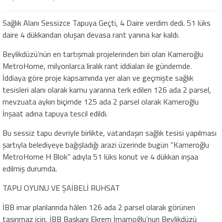
Sağlık Alanı Sessizce Tapuya Geçti, 4 Daire verdim dedi. 51 lüks
daire 4 dükkandan oluşan devasa rant yanına kar kaldı.
Beylikdüzü’nün en tartışmalı projelerinden biri olan Kameroğlu
MetroHome, milyonlarca liralık rant iddiaları ile gündemde.
İddiaya göre proje kapsamında yer alan ve geçmişte sağlık
tesisleri alanı olarak kamu yararına terk edilen 126 ada 2 parsel,
mevzuata aykırı biçimde 125 ada 2 parsel olarak Kameroğlu
İnşaat adına tapuya tescil edildi.
Bu sessiz tapu devriyle birlikte, vatandaşın sağlık tesisi yapılması
şartıyla belediyeye bağışladığı arazi üzerinde bugün “Kameroğlu
MetroHome H Blok” adıyla 51 lüks konut ve 4 dükkan inşaa
edilmiş durumda.
TAPU OYUNU VE ŞAİBELİ RUHSAT
İBB imar planlarında hâlen 126 ada 2 parsel olarak görünen
taşınmaz için, İBB Başkanı Ekrem İmamoğlu’nun Beylikdüzü