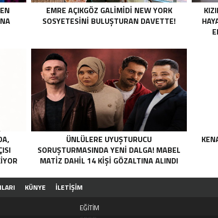
MEN
EMRE AÇIKGÖZ GALIMIDI NEW YORK
KIZI
INA
SOSYETESINI BULUŞTURAN DAVETTE!
HAY
E
DA,
ÜNLÜLERE UYUŞTURUCU
KENA
ISI
SORUŞTURMASINDA YENI DALGA! MABEL
KIYOR
MATIZ DAHIL 14 KIŞI GÖZALTINA ALINDI
ILARI
KÜNYE
İLETİŞİM
EĞİTİM