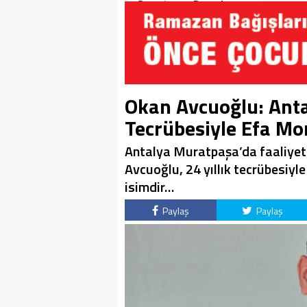
Soruşturma Dosyalarına
Yansıdı!
Okan Avcuoğlu: Anta
Tecrübesiyle Efa Mo
Antalya Muratpaşa’da faaliyet
Avcuoğlu, 24 yıllık tecrübesiy
isimdir…
Paylaş
Paylaş