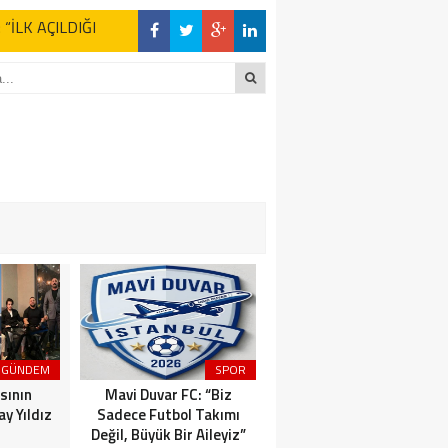
z Kaderine Terk
ktı
en Açıklamalar
“İLK AÇILDIĞI
z Kaderine Terk
ktı
GÜNDEM
SPOR
MAGAZİN
sının
Mavi Duvar FC: “Biz
Dünyaca Ünlü İtalyan
y Yıldız
Sadece Futbol Takımı
Fenomen Gianluca Vacchi
Değil, Büyük Bir Aileyiz”
Türkiye Aşkına Geliyor!