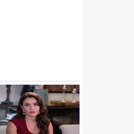
İNE BİR BÖCEK İLACI FACİASI