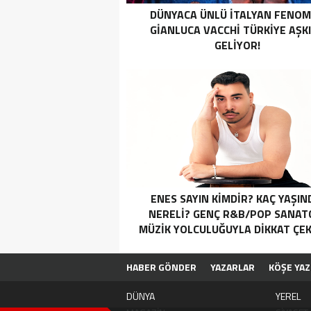
DÜNYACA ÜNLÜ İTALYAN FENO
GIANLUCA VACCHI TÜRKIYE AŞK
GELIYOR!
ENES SAYIN KIMDIR? KAÇ YAŞIN
NERELI? GENÇ R&B/POP SANATÇ
MÜZIK YOLCULUĞUYLA DIKKAT ÇE
HABER GÖNDER
YAZARLAR
KÖŞE YAZ
DÜNYA
YEREL