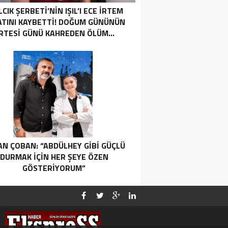
LCIK ŞERBETI’NIN IŞIL’I ECE İRTEM
ATINI KAYBETTI! DOĞUM GÜNÜNÜN
RTESI GÜNÜ KAHREDEN ÖLÜM…
N ÇOBAN: “ABDÜLHEY GIBI GÜÇLÜ
DURMAK İÇIN HER ŞEYE ÖZEN
GÖSTERIYORUM”