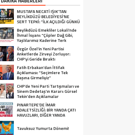
 DAKİKA HABERLERİ
MUSTAFA NECATİ IŞIK’TAN
BEYLİKDÜZÜ BELEDİYESİ’NE
SERT TEPKİ: “İLK AÇILDIĞI GÜNKÜ
GİBİ DEĞİL!”
Beylikdüzü Emekliler Lokali’nde
İhmal İsyanı: “Çöpler Dağ Gibi,
Yaşlılarımız Kaderine Terk
Edildi!”
Özgür Özel’in Yeni Partisi
Anketlerde Zirveyi Zorluyor:
CHP’yi Geride Bıraktı
Fatih Erbakan’dan İttifak
Açıklaması: “Seçimlere Tek
Başına Girmeliyiz”
CHP’de Yeni Parti Tartışmaları ve
Sinem Dedetaş’ın Kararı: Gürsel
Tekin’den Açıklamalar
PINARTEPE’DE İMAR
ADALETSİZLİĞİ: BİR YANDA ÇATI
HAVUZLARI, DİĞER YANDA
GÜVENLİ KONUT BEKLEYEN HALK!
Tavuksuz Yumurta Dönemi!