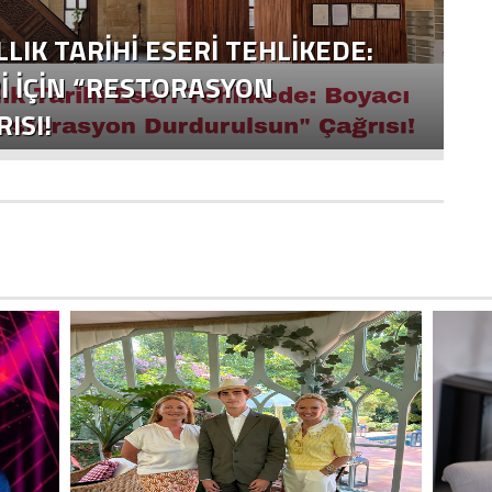
LLIK TARIHI ESERI TEHLIKEDE:
I İÇIN “RESTORASYON
ISI!
Y