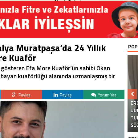
Okurla Buluştu
lya Muratpaşa’da 24 Yıllık
POP
re Kuaför
 gösteren Efa More Kuaför’ün sahibi Okan
le bayan kuaförlüğü alanında uzmanlaşmış bir
Paylaş
Paylaş
Yorum Yaz
B
ER
DÜ
TU
KA
AK
S
SÖ