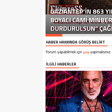
GAZIANTEP’IN 863 YI
BOYACI CAMI MINBER
DURDURULSUN” ÇAĞR
HABER HAKKINDA GÖRÜŞ BELİRT
Yorum yapabilmek için
yapmalısınız.
giriş
İLGİLİ HABERLER