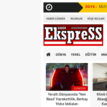
10:14 -
Beyli
Edildi!”
SON
DAKİKA
HABER GÖNDER
YAZARLAR
KÖŞE YAZILARI
19:53 -
Özgür
19:51 -
Fatih
19:49 -
CHP’d
20:16 -
MUST
DÜNYA
YEREL
EĞİTİM
MA
GÜNKÜ GİBİ DEĞİ
10:14 -
Beyli
Edildi!”
19:53 -
Özgür
GÜNDEM
19:51 -
Fatih
Yeraltı Dünyasında ‘Yeni
Klinik
Nesil’ Hareketlilik, Berkay
Abaoğ
Yıldız İddiaları
Kad