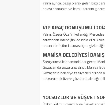
Yalım ayrıca, bağış olarak gelen bazı par
dolayı pişmanım ve kamu zararını giderm
VIP ARAÇ DÖNÜŞÜMÜ İDDİ
Yalım, Özgür Özel’in kullandığı Merced
tarafından ödendiğini de iddia etti. Yak
aracın dönüşüm faturası içine gizlendiği
MANİSA BELEDİYESİ DANI
Soruşturma kapsamında adı geçen Mani
Gözaçan da gözaltına alındı. Manisa Büy
Gözaçan’ın belediye faaliyetleri dışında
başvurulmak üzere gözaltına alındığı belir
YOLSUZLUK VE RÜŞVET S
Özkan Yalım, yolsuzluk ve rüşvet soruş