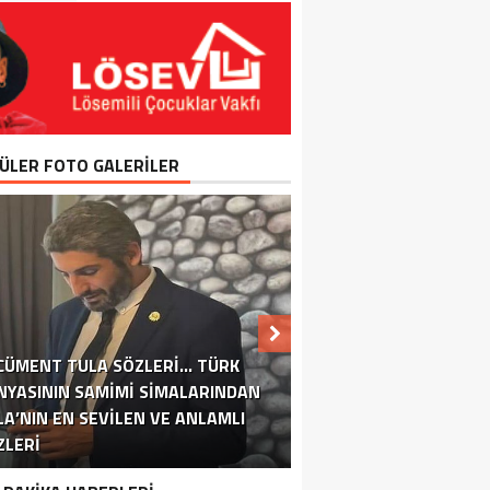
ÜLER FOTO GALERİLER
ÜYÜKÇEKMECE TÜKETICIYI KORUMA
CÜMENT TULA SÖZLERI… TÜRK
VE BILINÇLENDIRME DERNEĞI
NYASININ SAMIMI SIMALARINDAN
DIYETISYEN MAHIR TEKGÖZ IŞTAH
BAŞKANI SEVGI EMANET’TEN
İBB ŞEHİR TİYATROLARI YENİ
TÜRK DÜNYASININ SAMIMI
DEVA PARTİSİ, MARDİN
LA’NIN EN SEVILEN VE ANLAMLI
PATMA YÖNTEMINDE DIYET LISTESI
GÜN BÜYÜKÇEKMECE’YE HIÇBIR ŞEY
IMALARINDAN ERCÜMENT TULA’NIN
OYUNLARIYLA BEYLİKDÜZÜ ATATÜRK
BELEDİYESİ’NİN YOLSUZLUKLARI
“TÜKETICIYI KORUMA HAFTASI ”
ESENYURT’UN GÖZBEBEĞI CITY
BÜYÜKÇEKMECE’DE COVID-19
ERCÜMENT TULA’NIN TÜRK
ZLERI
DÜNYASINA UMUT VEREN SÖZLERI
KÜLTÜR VE SANAT MERKEZİ’NDE
DENETIMLERI ARTTIRILDI
HAYATI VE BIYOGRAFISI
CENTER OUTLET AVM
KATMADI
MESAJI.
SORDU
YOK!