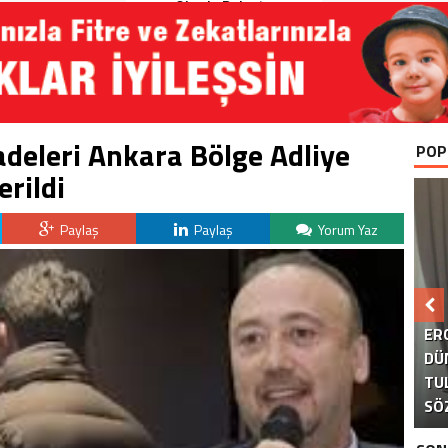
Okurla Buluştu
adeleri Ankara Bölge Adliye
POP
rildi
Paylaş
Paylaş
Yorum Yaz
B
ER
DÜ
TU
KA
AK
S
SÖ