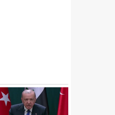
EYLIKDÜZÜ EMEKLILER LOKALI’NDE İHM
ÇÖPLER DAĞ GIBI, YAŞLILARIMIZ KADER
ILDI!”