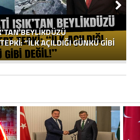
K’TAN BEYLİKDÜZÜ
B
EPKİ: “İLK AÇILDIĞI GÜNKÜ GİBİ
“
ED