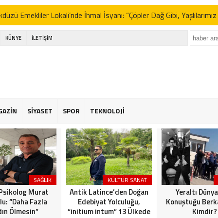
kdüzü Emekliler Lokali’nde İhmal İsyanı: “Çöpler Dağ Gibi, Yaşlılarımı
KÜNYE
İLETİŞİM
 Özel’in Yeni Partisi Anketlerde Zirveyi Zorluyor: CHP’yi Geride Bıra
 Erbakan’dan İttifak Açıklaması: “Seçimlere Tek Başına Girmeliyiz”
e Yeni Parti Tartışmaları ve Sinem Dedetaş’ın Kararı: Gürsel Tekin’d
AFA NECATİ IŞIK’TAN BEYLİKDÜZÜ BELEDİYESİ’NE SERT TEPKİ: 
GAZİN
SİYASET
SPOR
TEKNOLOJİ
L!”
kdüzü Emekliler Lokali’nde İhmal İsyanı: “Çöpler Dağ Gibi, Yaşlılarımı
 Özel’in Yeni Partisi Anketlerde Zirveyi Zorluyor: CHP’yi Geride Bıra
SAĞLIK
KÜLTÜR SANAT
 Erbakan’dan İttifak Açıklaması: “Seçimlere Tek Başına Girmeliyiz”
 Psikolog Murat
Antik Latince’den Doğan
Yeraltı Dünya
lu: “Daha Fazla
Edebiyat Yolculuğu,
Konuştuğu Berka
ın Ölmesin”
“initium intum” 13 Ülkede
Kimdir?