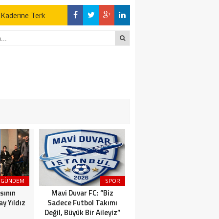
z Kaderine Terk
ktı
en Açıklamalar
“İLK AÇILDIĞI
z Kaderine Terk
ktı
GÜNDEM
SPOR
MAGAZİN
sının
Mavi Duvar FC: “Biz
Dünyaca Ünlü İtalyan
y Yıldız
Sadece Futbol Takımı
Fenomen Gianluca Vacchi
Değil, Büyük Bir Aileyiz”
Türkiye Aşkına Geliyor!