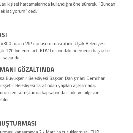
aları kişisel harcamalarında kullandığını öne sürerek, “Bundan
ek istiyorum” dedi.
ASI
es V300 aracın VIP dönüşüm masrafının Uşak Belediyesi
laşık 170 bin euro artı KDV tutarındaki ödemenin başka bir
ni savundu.
ŞMANI GÖZALTINDA
sa Büyükşehir Belediyesi Başkan Danışmanı Demirhan
ükşehir Belediyesi tarafından yapılan açıklamada,
 yürütülen soruşturma kapsamında ifade ve bilgisine
tildi.
ORUŞTURMASI
turması kapsamında 27 Mart’ta tutuklanmıştı. CHP