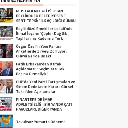
 DAKİKA HABERLERİ
MUSTAFA NECATİ IŞIK’TAN
BEYLİKDÜZÜ BELEDİYESİ’NE
SERT TEPKİ: “İLK AÇILDIĞI GÜNKÜ
GİBİ DEĞİL!”
Beylikdüzü Emekliler Lokali’nde
İhmal İsyanı: “Çöpler Dağ Gibi,
Yaşlılarımız Kaderine Terk
Edildi!”
Özgür Özel’in Yeni Partisi
Anketlerde Zirveyi Zorluyor:
CHP’yi Geride Bıraktı
Fatih Erbakan’dan İttifak
Açıklaması: “Seçimlere Tek
Başına Girmeliyiz”
CHP’de Yeni Parti Tartışmaları ve
Sinem Dedetaş’ın Kararı: Gürsel
Tekin’den Açıklamalar
PINARTEPE’DE İMAR
ADALETSİZLİĞİ: BİR YANDA ÇATI
HAVUZLARI, DİĞER YANDA
GÜVENLİ KONUT BEKLEYEN HALK!
Tavuksuz Yumurta Dönemi!