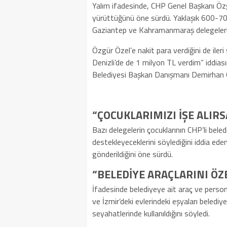
Yalım ifadesinde, CHP Genel Başkanı Özg
yürüttüğünü öne sürdü. Yaklaşık 600-700
Gaziantep ve Kahramanmaraş delegeleri ü
Özgür Özel’e nakit para verdiğini de iler
Denizli’de de 1 milyon TL verdim” iddias
Belediyesi Başkan Danışmanı Demirhan Gö
“ÇOCUKLARIMIZI İŞE ALIR
Bazı delegelerin çocuklarının CHP’li beled
destekleyeceklerini söylediğini iddia e
gönderildiğini öne sürdü.
“BELEDİYE ARAÇLARINI ÖZ
İfadesinde belediyeye ait araç ve personel
ve İzmir’deki evlerindeki eşyaları belediye 
seyahatlerinde kullanıldığını söyledi.