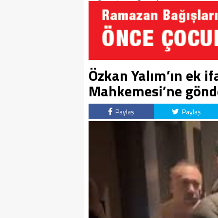
Soruşturma Dosyalarına
Yansıdı!
Özkan Yalım’ın ek if
Mahkemesi’ne gönde
Paylaş
Paylaş