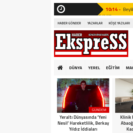
10:14 -
Beyli
Edildi!”
SON
DAKİKA
HABER GÖNDER
YAZARLAR
KÖŞE YAZILARI
19:53 -
Özgür
19:51 -
Fatih
19:49 -
CHP’d
20:16 -
MUST
DÜNYA
YEREL
EĞİTİM
MA
GÜNKÜ GİBİ DEĞİ
10:14 -
Beyli
Edildi!”
19:53 -
Özgür
GÜNDEM
19:51 -
Fatih
Yeraltı Dünyasında ‘Yeni
Klinik
Nesil’ Hareketlilik, Berkay
Abaoğ
Yıldız İddiaları
Kad