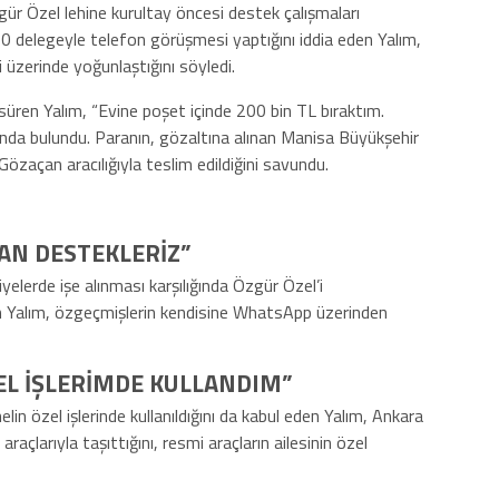
ür Özel lehine kurultay öncesi destek çalışmaları
 delegeyle telefon görüşmesi yaptığını iddia eden Yalım,
zerinde yoğunlaştığını söyledi.
i süren Yalım, “Evine poşet içinde 200 bin TL bıraktım.
ında bulundu. Paranın, gözaltına alınan Manisa Büyükşehir
zaçan aracılığıyla teslim edildiğini savundu.
SAN DESTEKLERİZ”
iyelerde işe alınması karşılığında Özgür Özel’i
den Yalım, özgeçmişlerin kendisine WhatsApp üzerinden
EL İŞLERİMDE KULLANDIM”
in özel işlerinde kullanıldığını da kabul eden Yalım, Ankara
araçlarıyla taşıttığını, resmi araçların ailesinin özel