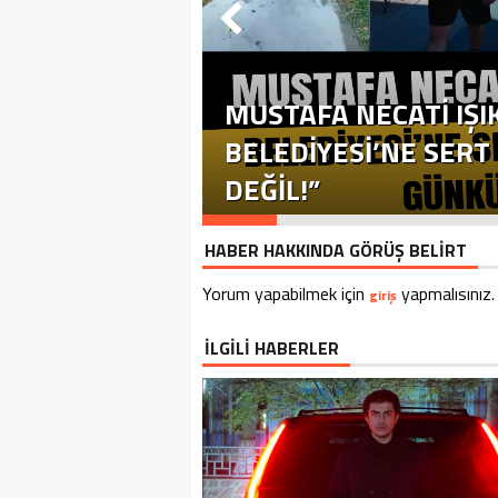
MUSTAFA NECATİ IŞI
BELEDİYESİ’NE SERT T
DEĞİL!”
HABER HAKKINDA GÖRÜŞ BELİRT
Yorum yapabilmek için
yapmalısınız.
giriş
İLGİLİ HABERLER