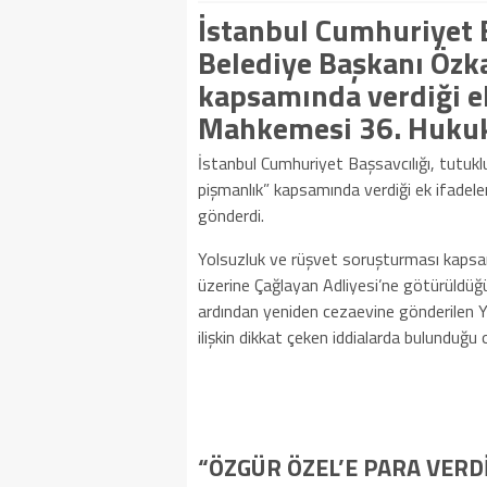
İstanbul Cumhuriyet B
Belediye Başkanı Özka
kapsamında verdiği ek
Mahkemesi 36. Hukuk 
İstanbul Cumhuriyet Başsavcılığı, tutukl
pişmanlık” kapsamında verdiği ek ifadel
gönderdi.
Yolsuzluk ve rüşvet soruşturması kapsam
üzerine Çağlayan Adliyesi’ne götürüldüğü 
ardından yeniden cezaevine gönderilen Ya
ilişkin dikkat çeken iddialarda bulunduğu o
“ÖZGÜR ÖZEL’E PARA VERDİ