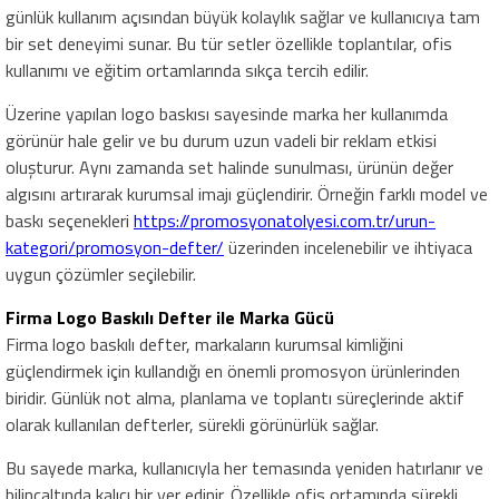
günlük kullanım açısından büyük kolaylık sağlar ve kullanıcıya tam
bir set deneyimi sunar. Bu tür setler özellikle toplantılar, ofis
kullanımı ve eğitim ortamlarında sıkça tercih edilir.
Üzerine yapılan logo baskısı sayesinde marka her kullanımda
görünür hale gelir ve bu durum uzun vadeli bir reklam etkisi
oluşturur. Aynı zamanda set halinde sunulması, ürünün değer
algısını artırarak kurumsal imajı güçlendirir. Örneğin farklı model ve
baskı seçenekleri
https://promosyonatolyesi.com.tr/urun-
kategori/promosyon-defter/
üzerinden incelenebilir ve ihtiyaca
uygun çözümler seçilebilir.
Firma Logo Baskılı Defter ile Marka Gücü
Firma logo baskılı defter
, markaların kurumsal kimliğini
güçlendirmek için kullandığı en önemli promosyon ürünlerinden
biridir. Günlük not alma, planlama ve toplantı süreçlerinde aktif
olarak kullanılan defterler, sürekli görünürlük sağlar.
Bu sayede marka, kullanıcıyla her temasında yeniden hatırlanır ve
bilinçaltında kalıcı bir yer edinir. Özellikle ofis ortamında sürekli