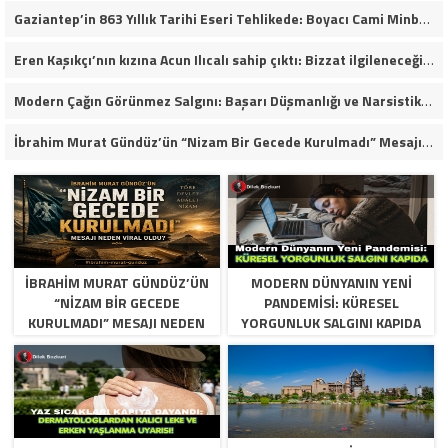
Gaziantep’in 863 Yıllık Tarihi Eseri Tehlikede: Boyacı Cami Minberi İçin “Restorasyon Durdurulsun” Çağrısı!
Eren Kaşıkçı’nın kızına Acun Ilıcalı sahip çıktı: Bizzat ilgileneceğim
Modern Çağın Görünmez Salgını: Başarı Düşmanlığı ve Narsistik Yükseliş
İbrahim Murat Gündüz’ün “Nizam Bir Gecede Kurulmadı” Mesajı Sosyal Medyada Geniş Yankı Uyandırdı
İBRAHIM MURAT GÜNDÜZ’ÜN
MODERN DÜNYANIN YENI
“NIZAM BIR GECEDE
PANDEMISI: KÜRESEL
KURULMADI” MESAJI NEDEN
YORGUNLUK SALGINI KAPIDA
VIRAL OLDU?