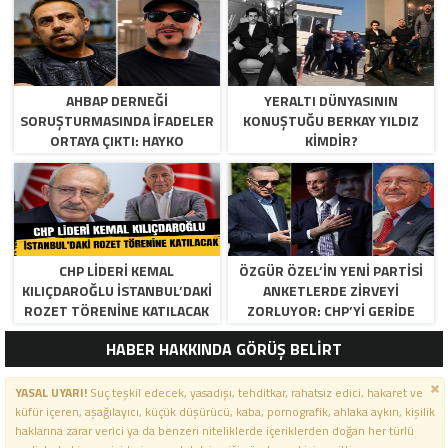
AHBAP DERNEĞI
YERALTI DÜNYASININ
SORUŞTURMASINDA İFADELER
KONUŞTUĞU BERKAY YILDIZ
ORTAYA ÇIKTI: HAYKO
KIMDIR?
CEPKIN’DEN DIKKAT ÇEKEN
AÇIKLAMALAR
CHP LIDERI KEMAL
ÖZGÜR ÖZEL’IN YENI PARTISI
KILIÇDAROĞLU İSTANBUL’DAKI
ANKETLERDE ZIRVEYI
ROZET TÖRENINE KATILACAK
ZORLUYOR: CHP’YI GERIDE
BIRAKTI
HABER HAKKINDA GÖRÜŞ BELİRT
YASAL UYARI!
Suç teşkil edecek, yasadışı, tehditkar, rahatsız edici, hakaret ve
küfür içeren, aşağılayıcı, küçük düşürücü, kaba, pornografik, ahlaka aykırı, kişilik
haklarına zarar verici ya da benzeri niteliklerde içeriklerden doğan her türlü