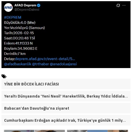
YİNE BİR BÖCEK İLACI FACİASI
Yeraltı Dünyasında ‘Yeni Nesil’ Hareketlilik, Berkay Yıldız İddiaları Soruşturma Dosyalarına Yansıdı!
Babacan’dan Davutoğlu’na ziyaret
Cumhurbaşkanı Erdoğan açıkladı! Irak, Türkiye’ye günlük 1 milyon varil petrol verecek