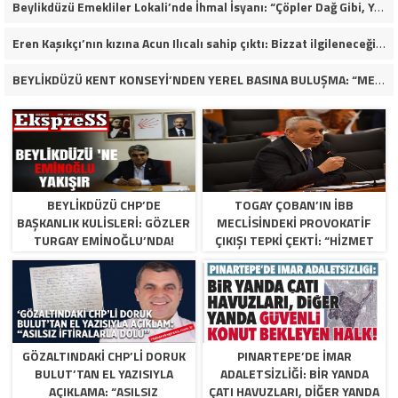
Beylikdüzü Emekliler Lokali’nde İhmal İsyanı: “Çöpler Dağ Gibi, Yaşlılarımız Kaderine Terk Edildi!”
Eren Kaşıkçı’nın kızına Acun Ilıcalı sahip çıktı: Bizzat ilgileneceğim
BEYLİKDÜZÜ KENT KONSEYİ’NDEN YEREL BASINA BULUŞMA: “MEVZU MEMLEKET MESELESİ
BEYLIKDÜZÜ CHP’DE
TOGAY ÇOBAN’IN İBB
BAŞKANLIK KULISLERI: GÖZLER
MECLISINDEKI PROVOKATIF
TURGAY EMINOĞLU’NDA!
ÇIKIŞI TEPKI ÇEKTI: “HIZMET
YOK, SIYASI MANIPÜLASYON
VAR”
GÖZALTINDAKI CHP’LI DORUK
PINARTEPE’DE İMAR
BULUT’TAN EL YAZISIYLA
ADALETSİZLİĞİ: BİR YANDA
AÇIKLAMA: “ASILSIZ
ÇATI HAVUZLARI, DİĞER YANDA