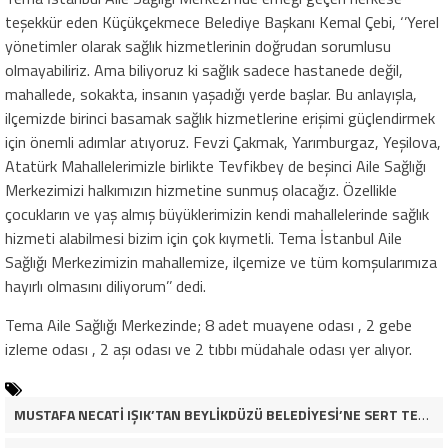
teşekkür eden Küçükçekmece Belediye Başkanı Kemal Çebi, ‘’Yerel
yönetimler olarak sağlık hizmetlerinin doğrudan sorumlusu
olmayabiliriz. Ama biliyoruz ki sağlık sadece hastanede değil,
mahallede, sokakta, insanın yaşadığı yerde başlar. Bu anlayışla,
ilçemizde birinci basamak sağlık hizmetlerine erişimi güçlendirmek
için önemli adımlar atıyoruz. Fevzi Çakmak, Yarımburgaz, Yeşilova,
Atatürk Mahallelerimizle birlikte Tevfikbey de beşinci Aile Sağlığı
Merkezimizi halkımızın hizmetine sunmuş olacağız. Özellikle
çocukların ve yaş almış büyüklerimizin kendi mahallelerinde sağlık
hizmeti alabilmesi bizim için çok kıymetli. Tema İstanbul Aile
Sağlığı Merkezimizin mahallemize, ilçemize ve tüm komşularımıza
hayırlı olmasını diliyorum’’ dedi.
Tema Aile Sağlığı Merkezinde; 8 adet muayene odası , 2 gebe
izleme odası , 2 aşı odası ve 2 tıbbı müdahale odası yer alıyor.
MUSTAFA NECATİ IŞIK’TAN BEYLİKDÜZÜ BELEDİYESİ’NE SERT TEPKİ: “İLK AÇILDIĞI GÜNKÜ GİBİ DEĞİL!”