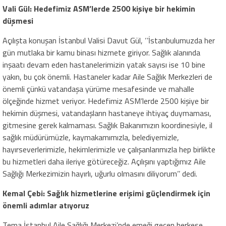
Vali Gül: Hedefimiz ASM’lerde 2500 kişiye bir hekimin
düşmesi
Açılışta konuşan İstanbul Valisi Davut Gül, ‘’İstanbulumuzda her
gün mutlaka bir kamu binası hizmete giriyor. Sağlık alanında
inşaatı devam eden hastanelerimizin yatak sayısı ise 10 bine
yakın, bu çok önemli. Hastaneler kadar Aile Sağlık Merkezleri de
önemli çünkü vatandaşa yürüme mesafesinde ve mahalle
ölçeğinde hizmet veriyor. Hedefimiz ASM’lerde 2500 kişiye bir
hekimin düşmesi, vatandaşların hastaneye ihtiyaç duymaması,
gitmesine gerek kalmaması. Sağlık Bakanımızın koordinesiyle, il
sağlık müdürümüzle, kaymakamımızla, belediyemizle,
hayırseverlerimizle, hekimlerimizle ve çalışanlarımızla hep birlikte
bu hizmetleri daha ileriye götüreceğiz. Açılışını yaptığımız Aile
Sağlığı Merkezimizin hayırlı, uğurlu olmasını diliyorum’’ dedi.
Kemal Çebi: Sağlık hizmetlerine erişimi güçlendirmek için
önemli adımlar atıyoruz
Tema İstanbul Aile Sağlığı Merkezi’nde emeği geçen herkese