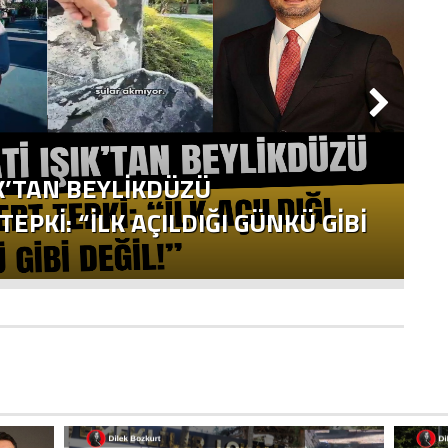
K’TAN BEYLİKDÜZÜ
B
EPKİ: “İLK AÇILDIĞI GÜNKÜ GİBİ
“
ED