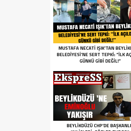
MUSTAFA NECATİ IŞIK’TAN BEYLİ
BELEDİYESİ’NE SERT TEPKİ: “İLK AÇ
GÜNKÜ GİBİ DEĞİL!”
BEYLIKDÜZÜ CHP’DE BAŞKANL