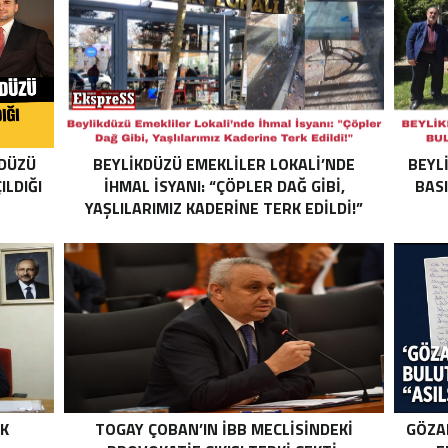
KDÜZÜ
BEYLIKDÜZÜ EMEKLILER LOKALI’NDE
BEYL
ILDIĞI
İHMAL İSYANI: “ÇÖPLER DAĞ GIBI,
BAS
YAŞLILARIMIZ KADERINE TERK EDILDI!”
IK
TOGAY ÇOBAN’IN İBB MECLISINDEKI
GÖZA