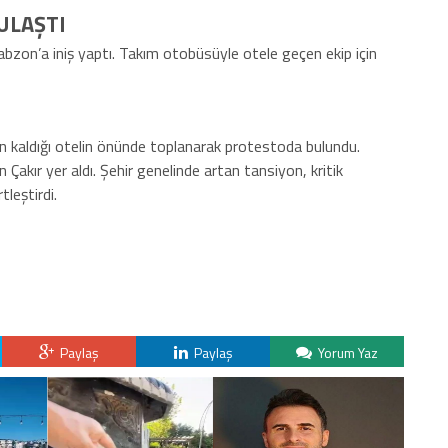
ULAŞTI
rabzon’a iniş yaptı. Takım otobüsüyle otele geçen ekip için
ın kaldığı otelin önünde toplanarak protestoda bulundu.
n Çakır yer aldı. Şehir genelinde artan tansiyon, kritik
leştirdi.
Paylaş
Paylaş
Yorum Yaz