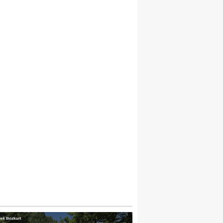
EYLIKDÜZÜ EMEKLILER LOKALI’NDE İHM
ÇÖPLER DAĞ GIBI, YAŞLILARIMIZ KADER
ILDI!”