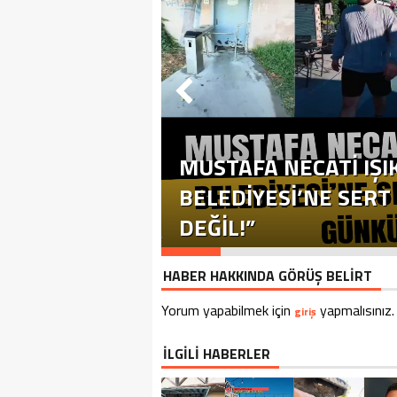
MUSTAFA NECATİ IŞI
BELEDİYESİ’NE SERT T
DEĞİL!”
HABER HAKKINDA GÖRÜŞ BELİRT
Yorum yapabilmek için
yapmalısınız.
giriş
İLGİLİ HABERLER