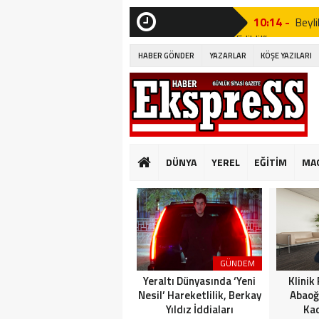
10:14 -
Beyli
Edildi!”
SON
DAKİKA
HABER GÖNDER
YAZARLAR
KÖŞE YAZILARI
19:53 -
Özgür
19:51 -
Fatih
19:49 -
CHP’d
20:16 -
MUST
DÜNYA
YEREL
EĞİTİM
MA
GÜNKÜ GİBİ DEĞİ
10:14 -
Beyli
Edildi!”
19:53 -
Özgür
GÜNDEM
19:51 -
Fatih
Yeraltı Dünyasında ‘Yeni
Klinik
Nesil’ Hareketlilik, Berkay
Abaoğ
Yıldız İddiaları
Kad