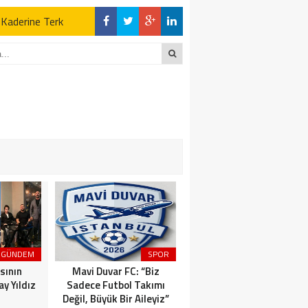
z Kaderine Terk
ktı
en Açıklamalar
“İLK AÇILDIĞI
z Kaderine Terk
ktı
GÜNDEM
SPOR
MAGAZİN
sının
Mavi Duvar FC: “Biz
Dünyaca Ünlü İtalyan
y Yıldız
Sadece Futbol Takımı
Fenomen Gianluca Vacchi
Değil, Büyük Bir Aileyiz”
Türkiye Aşkına Geliyor!