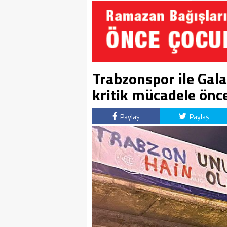
Soruşturma Dosyalarına
Yansıdı!
Trabzonspor ile Gal
kritik mücadele önce
Paylaş
Paylaş