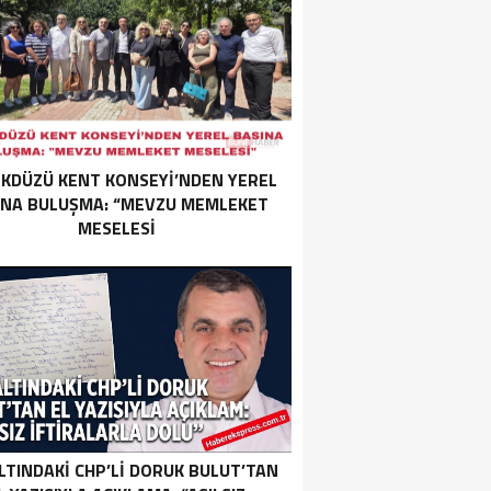
İKDÜZÜ KENT KONSEYİ’NDEN YEREL
INA BULUŞMA: “MEVZU MEMLEKET
MESELESİ
LTINDAKI CHP’LI DORUK BULUT’TAN