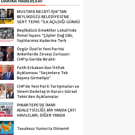
 DAKİKA HABERLERİ
MUSTAFA NECATİ IŞIK’TAN
BEYLİKDÜZÜ BELEDİYESİ’NE
SERT TEPKİ: “İLK AÇILDIĞI GÜNKÜ
GİBİ DEĞİL!”
Beylikdüzü Emekliler Lokali’nde
İhmal İsyanı: “Çöpler Dağ Gibi,
Yaşlılarımız Kaderine Terk
Edildi!”
Özgür Özel’in Yeni Partisi
Anketlerde Zirveyi Zorluyor:
CHP’yi Geride Bıraktı
Fatih Erbakan’dan İttifak
Açıklaması: “Seçimlere Tek
Başına Girmeliyiz”
CHP’de Yeni Parti Tartışmaları ve
Sinem Dedetaş’ın Kararı: Gürsel
Tekin’den Açıklamalar
PINARTEPE’DE İMAR
ADALETSİZLİĞİ: BİR YANDA ÇATI
HAVUZLARI, DİĞER YANDA
GÜVENLİ KONUT BEKLEYEN HALK!
Tavuksuz Yumurta Dönemi!