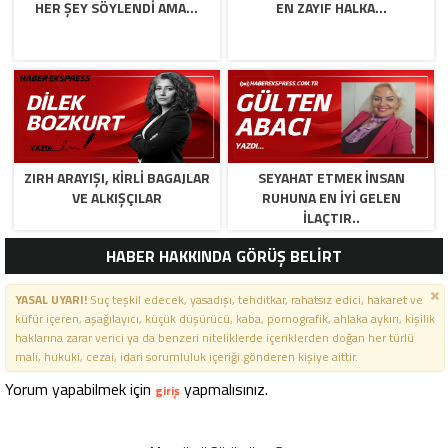
HER ŞEY SÖYLENDI AMA…
EN ZAYIF HALKA…
ZIRH ARAYIŞI, KİRLİ BAGAJLAR
SEYAHAT ETMEK İNSAN
VE ALKIŞÇILAR
RUHUNA EN İYİ GELEN
İLAÇTIR..
HABER HAKKINDA GÖRÜŞ BELİRT
YASAL UYARI!
Suç teşkil edecek, yasadışı, tehditkar, rahatsız edici, hakaret ve
küfür içeren, aşağılayıcı, küçük düşürücü, kaba, pornografik, ahlaka aykırı, kişilik
haklarına zarar verici ya da benzeri niteliklerde içeriklerden doğan her türlü
mali, hukuki, cezai, idari sorumluluk içeriği gönderen kişiye aittir.
Yorum yapabilmek için
yapmalısınız.
giriş