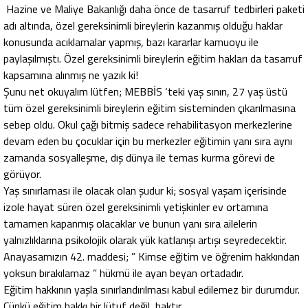
Hazine ve Maliye Bakanlığı daha önce de tasarruf tedbirleri paketi
adı altında, özel gereksinimli bireylerin kazanmış olduğu haklar
konusunda acıklamalar yapmış, bazı kararlar kamuoyu ile
paylaşılmıştı. Özel gereksinimli bireylerin eğitim hakları da tasarruf
kapsamına alınmış ne yazık ki!
Şunu net okuyalım lütfen; MEBBİS ‘teki yaş sınırı, 27 yaş üstü
tüm özel gereksinimli bireylerin eğitim sisteminden çıkarılmasına
sebep oldu. Okul çağı bitmiş sadece rehabilitasyon merkezlerine
devam eden bu çocuklar için bu merkezler eğitimin yanı sıra aynı
zamanda sosyalleşme, dış dünya ile temas kurma görevi de
görüyor.
Yaş sınırlaması ile olacak olan şudur ki; sosyal yaşam içerisinde
izole hayat süren özel gereksinimli yetişkinler ev ortamına
tamamen kapanmış olacaklar ve bunun yanı sıra ailelerin
yalnızlıklarına psikolojik olarak yük katlanışı artışı seyredecektir.
Anayasamızın 42. maddesi; ” Kimse eğitim ve öğrenim hakkından
yoksun bırakılamaz ” hükmü ile ayan beyan ortadadır.
Eğitim hakkının yaşla sınırlandırılması kabul edilemez bir durumdur.
Çünkü eğitim hakkı bir lütuf değil, haktır.