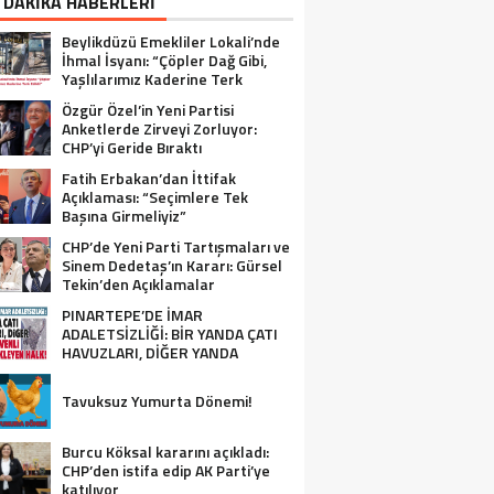
 DAKİKA HABERLERİ
Beylikdüzü Emekliler Lokali’nde
İhmal İsyanı: “Çöpler Dağ Gibi,
Yaşlılarımız Kaderine Terk
Edildi!”
Özgür Özel’in Yeni Partisi
Anketlerde Zirveyi Zorluyor:
CHP’yi Geride Bıraktı
Fatih Erbakan’dan İttifak
Açıklaması: “Seçimlere Tek
Başına Girmeliyiz”
CHP’de Yeni Parti Tartışmaları ve
Sinem Dedetaş’ın Kararı: Gürsel
Tekin’den Açıklamalar
PINARTEPE’DE İMAR
ADALETSİZLİĞİ: BİR YANDA ÇATI
HAVUZLARI, DİĞER YANDA
GÜVENLİ KONUT BEKLEYEN HALK!
Tavuksuz Yumurta Dönemi!
Burcu Köksal kararını açıkladı:
CHP’den istifa edip AK Parti’ye
katılıyor