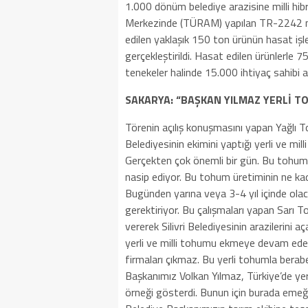
1.000 dönüm belediye arazisine milli hi
Merkezinde (TÜRAM) yapılan TR-2242 mar
edilen yaklaşık 150 ton ürünün hasat işl
gerçekleştirildi. Hasat edilen ürünlerle 7
tenekeler halinde 15.000 ihtiyaç sahibi a
SAKARYA: “BAŞKAN YILMAZ YERLİ T
Törenin açılış konuşmasını yapan Yağlı 
Belediyesinin ekimini yaptığı yerli ve mi
Gerçekten çok önemli bir gün. Bu tohumla
nasip ediyor. Bu tohum üretiminin ne kad
Bugünden yarına veya 3-4 yıl içinde olaca
gerektiriyor. Bu çalışmaları yapan Sarı
vererek Silivri Belediyesinin arazilerin
yerli ve milli tohumu ekmeye devam eder
firmaları çıkmaz. Bu yerli tohumla berabe
Başkanımız Volkan Yılmaz, Türkiye’de yer
örneği gösterdi. Bunun için burada eme