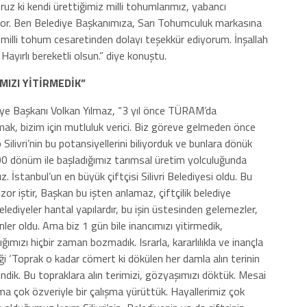
uz ki kendi ürettiğimiz milli tohumlarımız, yabancı
iyor. Ben Belediye Başkanımıza, Sarı Tohumculuk markasına
ve milli tohum cesaretinden dolayı teşekkür ediyorum. İnşallah
 Hayırlı bereketli olsun.” diye konuştu.
MIZI YİTİRMEDİK”
iye Başkanı Volkan Yılmaz, “3 yıl önce TÜRAM’da
mak, bizim için mutluluk verici. Biz göreve gelmeden önce
 Silivri’nin bu potansiyellerini biliyorduk ve bunlara dönük
0 dönüm ile başladığımız tarımsal üretim yolculuğunda
stanbul’un en büyük çiftçisi Silivri Belediyesi oldu. Bu
k zor iştir, Başkan bu işten anlamaz, çiftçilik belediye
elediyeler hantal yapılardır, bu işin üstesinden gelemezler,
yenler oldu. Ama biz 1 gün bile inancımızı yitirmedik,
ğımızı hiçbir zaman bozmadık. Israrla, kararlılıkla ve inançla
 ‘Toprak o kadar cömert ki dökülen her damla alın terinin
dindik. Bu topraklara alın terimizi, gözyaşımızı döktük. Mesai
a çok özveriyle bir çalışma yürüttük. Hayallerimiz çok