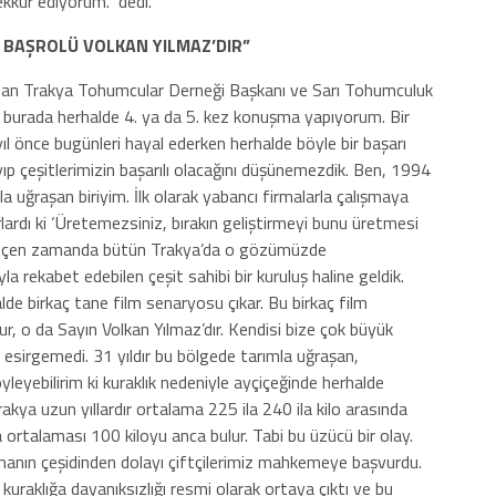
kkür ediyorum.” dedi.
 BAŞROLÜ VOLKAN YILMAZ’DIR”
unan Trakya Tohumcular Derneği Başkanı ve Sarı Tohumculuk
 burada herhalde 4. ya da 5. kez konuşma yapıyorum. Bir
ıl önce bugünleri hayal ederken herhalde böyle bir başarı
ıp çeşitlerimizin başarılı olacağını düşünemezdik. Ben, 1994
la uğraşan biriyim. İlk olarak yabancı firmalarla çalışmaya
rdı ki ‘Üretemezsiniz, bırakın geliştirmeyi bunu üretmesi
n geçen zamanda bütün Trakya’da o gözümüzde
 rekabet edebilen çeşit sahibi bir kuruluş haline geldik.
e birkaç tane film senaryosu çıkar. Bu birkaç film
, o da Sayın Volkan Yılmaz’dır. Kendisi bize çok büyük
ç esirgemedi. 31 yıldır bu bölgede tarımla uğraşan,
leyebilirim ki kuraklık nedeniyle ayçiçeğinde herhalde
rakya uzun yıllardır ortalama 225 ila 240 ila kilo arasında
 ortalaması 100 kiloyu anca bulur. Tabi bu üzücü bir olay.
rmanın çeşidinden dolayı çiftçilerimiz mahkemeye başvurdu.
kuraklığa dayanıksızlığı resmi olarak ortaya çıktı ve bu