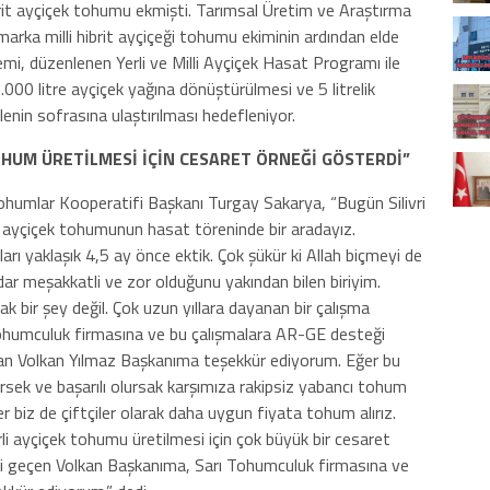
brit ayçiçek tohumu ekmişti. Tarımsal Üretim ve Araştırma
ka milli hibrit ayçiçeği tohumu ekiminin ardından elde
emi, düzenlenen Yerli ve Milli Ayçiçek Hasat Programı ile
5.000 litre ayçiçek yağına dönüştürülmesi ve 5 litrelik
lenin sofrasına ulaştırılması hedefleniyor.
OHUM ÜRETİLMESİ İÇİN CESARET ÖRNEĞİ GÖSTERDİ”
Tohumlar Kooperatifi Başkanı Turgay Sakarya, “Bugün Silivri
lli ayçiçek tohumunun hasat töreninde bir aradayız.
rı yaklaşık 4,5 ay önce ektik. Çok şükür ki Allah biçmeyi de
ar meşakkatli ve zor olduğunu yakından bilen biriyim.
k bir şey değil. Çok uzun yıllara dayanan bir çalışma
 Tohumculuk firmasına ve bu çalışmalara AR-GE desteği
i açan Volkan Yılmaz Başkanıma teşekkür ediyorum. Eğer bu
sek ve başarılı olursak karşımıza rakipsiz yabancı tohum
r biz de çiftçiler olarak daha uygun fiyata tohum alırız.
li ayçiçek tohumu üretilmesi için çok büyük bir cesaret
ği geçen Volkan Başkanıma, Sarı Tohumculuk firmasına ve