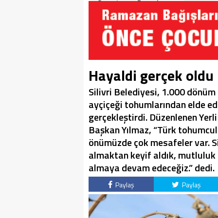
Soruşturma Dosyalarına
Yansıdı!
Hayaldi gerçek oldu
Silivri Belediyesi, 1.000 dönüm b
ayçiçeği tohumlarından elde ed
gerçekleştirdi. Düzenlenen Yer
Başkan Yılmaz, “Türk tohumculu
önümüzde çok mesafeler var. Sili
almaktan keyif aldık, mutluluk
almaya devam edeceğiz.” dedi.
Paylaş
Paylaş