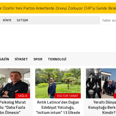
 Özel’in Yeni Partisi Anketlerde Zirveyi Zorluyor: CHP’yi Geride Bıra
 Erbakan’dan İttifak Açıklaması: “Seçimlere Tek Başına Girmeliyiz”
KÜNYE
İLETİŞİM
e Yeni Parti Tartışmaları ve Sinem Dedetaş’ın Kararı: Gürsel Tekin’d
RTEPE’DE İMAR ADALETSİZLİĞİ: BİR YANDA ÇATI HAVUZLARI, 
 BEKLEYEN HALK!
kdüzü Emekliler Lokali’nde İhmal İsyanı: “Çöpler Dağ Gibi, Yaşlılarımı
GAZİN
SİYASET
SPOR
TEKNOLOJİ
 Özel’in Yeni Partisi Anketlerde Zirveyi Zorluyor: CHP’yi Geride Bıra
 Erbakan’dan İttifak Açıklaması: “Seçimlere Tek Başına Girmeliyiz”
e Yeni Parti Tartışmaları ve Sinem Dedetaş’ın Kararı: Gürsel Tekin’d
SAĞLIK
KÜLTÜR SANAT
 Psikolog Murat
Antik Latince’den Doğan
Yeraltı Dünya
lu: “Daha Fazla
Edebiyat Yolculuğu,
Konuştuğu Berka
ın Ölmesin”
“initium intum” 13 Ülkede
Kimdir?