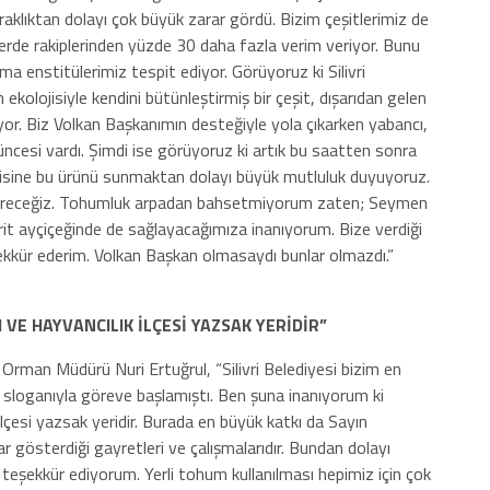
raklıktan dolayı çok büyük zarar gördü. Bizim çeşitlerimiz de
lerde rakiplerinden yüzde 30 daha fazla verim veriyor. Bunu
rma enstitülerimiz tespit ediyor. Görüyoruz ki Silivri
ekolojisiyle kendini bütünleştirmiş bir çeşit, dışarıdan gelen
uyor. Biz Volkan Başkanımın desteğiyle yola çıkarken yabancı,
üncesi vardı. Şimdi ise görüyoruz ki artık bu saatten sonra
çisine bu ürünü sunmaktan dolayı büyük mutluluk duyuyoruz.
tireceğiz. Tohumluk arpadan bahsetmiyorum zaten; Seymen
 hibrit ayçiçeğinde de sağlayacağımıza inanıyorum. Bize verdiği
kkür ederim. Volkan Başkan olmasaydı bunlar olmazdı.”
M VE HAYVANCILIK İLÇESİ YAZSAK YERİDİR”
Orman Müdürü Nuri Ertuğrul, “Silivri Belediyesi bizim en
 sloganıyla göreve başlamıştı. Ben şuna inanıyorum ki
k ilçesi yazsak yeridir. Burada en büyük katkı da Sayın
 gösterdiği gayretleri ve çalışmalarıdır. Bundan dolayı
eşekkür ediyorum. Yerli tohum kullanılması hepimiz için çok