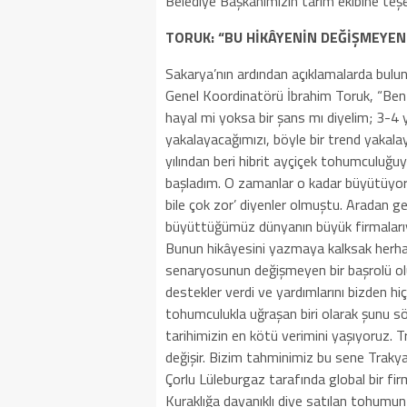
Belediye Başkanımızın tarım ekibine teşe
TORUK: “BU HİKÂYENİN DEĞİŞMEYEN
Sakarya’nın ardından açıklamalarda bul
Genel Koordinatörü İbrahim Toruk, “Ben
hayal mi yoksa bir şans mı diyelim; 3-4 y
yakalayacağımızı, böyle bir trend yakalay
yılından beri hibrit ayçiçek tohumculuğuy
başladım. O zamanlar o kadar büyütüyorla
bile çok zor’ diyenler olmuştu. Arada
büyüttüğümüz dünyanın büyük firmalarıyla
Bunun hikâyesini yazmaya kalksak herhald
senaryosunun değişmeyen bir başrolü olur
destekler verdi ve yardımlarını bizden hi
tohumculukla uğraşan biri olarak şunu söy
tarihimizin en kötü verimini yaşıyoruz. T
değişir. Bizim tahminimiz bu sene Trakya
Çorlu Lüleburgaz tarafında global bir fi
Kuraklığa dayanıklı diye satılan tohumun 