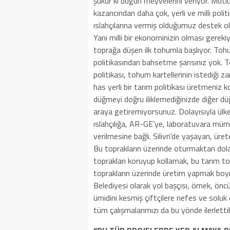
şükür ki bugün meyvelerini veriyor. Mutlu
kazancından daha çok, yerli ve milli polit
ıslahçılarına vermiş olduğumuz destek oldu
Yani milli bir ekonominizin olması gerekiy
toprağa düşen ilk tohumla başlıyor. Tohum
politikasından bahsetme şansınız yok. T
politikası, tohum kartellerinin istediği z
has yerli bir tarım politikası üretmeniz 
düğmeyi doğru iliklemediğinizde diğer düğ
araya getiremiyorsunuz. Dolayısıyla ülken
ıslahçılığa, AR-GE’ye, laboratuvara müm
verilmesine bağlı. Silivri’de yaşayan, üre
Bu toprakların üzerinde oturmaktan dola
toprakları koruyup kollamak, bu tarım t
toprakların üzerinde üretim yapmak boyn
Belediyesi olarak yol başçısı, örnek, öncü
ümidini kesmiş çiftçilere nefes ve soluk
tüm çalışmalarımızı da bu yönde ilerlettik