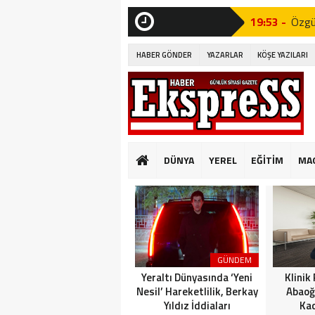
19:53 -
Özgür
SON
DAKİKA
19:51 -
Fatih
HABER GÖNDER
YAZARLAR
KÖŞE YAZILARI
19:49 -
CHP’d
09:33 -
PINA
GÜVENLİ KONUT
10:14 -
Beyli
DÜNYA
YEREL
EĞİTİM
MA
Edildi!”
19:53 -
Özgür
19:51 -
Fatih
19:49 -
CHP’d
GÜNDEM
Yeraltı Dünyasında ‘Yeni
Klinik
Nesil’ Hareketlilik, Berkay
Abaoğ
Yıldız İddiaları
Kad