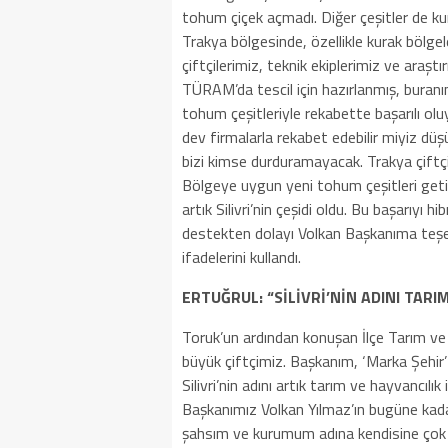
tohum çiçek açmadı. Diğer çeşitler de ku
Trakya bölgesinde, özellikle kurak bölge
çiftçilerimiz, teknik ekiplerimiz ve araştı
TÜRAM’da tescil için hazırlanmış, buranın 
tohum çeşitleriyle rekabette başarılı ol
dev firmalarla rekabet edebilir miyiz düş
bizi kimse durduramayacak. Trakya çift
Bölgeye uygun yeni tohum çeşitleri ge
artık Silivri’nin çeşidi oldu. Bu başarıyı
destekten dolayı Volkan Başkanıma teşe
ifadelerini kullandı.
ERTUĞRUL: “SİLİVRİ’NİN ADINI TARI
Toruk’un ardından konuşan İlçe Tarım ve 
büyük çiftçimiz. Başkanım, ‘Marka Şehir’
Silivri’nin adını artık tarım ve hayvancılı
Başkanımız Volkan Yılmaz’ın bugüne kadar
şahsım ve kurumum adına kendisine çok t