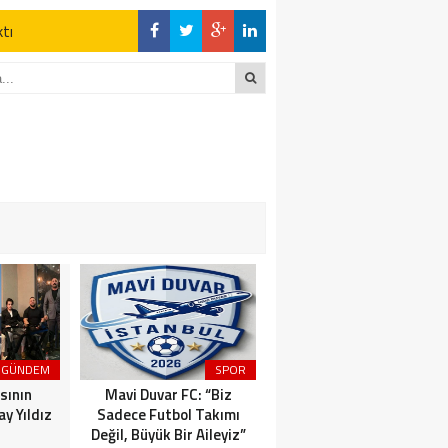
ktı
en Açıklamalar
DİĞER YANDA
z Kaderine Terk
ktı
en Açıklamalar
GÜNDEM
SPOR
MAGAZİN
sının
Mavi Duvar FC: “Biz
Dünyaca Ünlü İtalyan
y Yıldız
Sadece Futbol Takımı
Fenomen Gianluca Vacchi
Değil, Büyük Bir Aileyiz”
Türkiye Aşkına Geliyor!