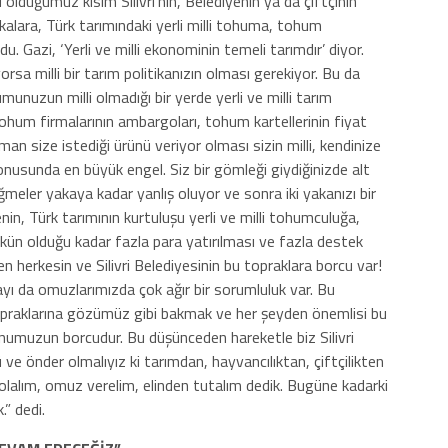
 olduğumuz kısım Silivri’nin, Belediyenin ya da çiftçinin
ikalara, Türk tarımındaki yerli milli tohuma, tohum
. Gazi, ‘Yerli ve milli ekonominin temeli tarımdır’ diyor.
orsa milli bir tarım politikanızın olması gerekiyor. Bu da
unuzun milli olmadığı bir yerde yerli ve milli tarım
ohum firmalarının ambargoları, tohum kartellerinin fiyat
aman size istediği ürünü veriyor olması sizin milli, kendinize
konusunda en büyük engel. Siz bir gömleği giydiğinizde alt
meler yakaya kadar yanlış oluyor ve sonra iki yakanızı bir
in, Türk tarımının kurtuluşu yerli ve milli tohumculuğa,
kün olduğu kadar fazla para yatırılması ve fazla destek
ten herkesin ve Silivri Belediyesinin bu topraklara borcu var!
yı da omuzlarımızda çok ağır bir sorumluluk var. Bu
opraklarına gözümüz gibi bakmak ve her şeyden önemlisi bu
umuzun borcudur. Bu düşünceden hareketle biz Silivri
 ve önder olmalıyız ki tarımdan, hayvancılıktan, çiftçilikten
 olalım, omuz verelim, elinden tutalım dedik. Bugüne kadarki
.” dedi.