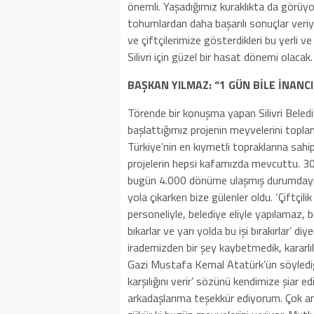
önemli. Yaşadığımız kuraklıkta da görüyor
tohumlardan daha başarılı sonuçlar ver
ve çiftçilerimize gösterdikleri bu yerli 
Silivri için güzel bir hasat dönemi olacak.
BAŞKAN YILMAZ: “1 GÜN BİLE İNANCI
Törende bir konuşma yapan Silivri Beled
başlattığımız projenin meyvelerini topla
Türkiye’nin en kıymetli topraklarına sahip
projelerin hepsi kafamızda mevcuttu. 30
bugün 4.000 dönüme ulaşmış durumdayız. İ
yola çıkarken bize gülenler oldu. ‘Çiftçili
personeliyle, belediye eliyle yapılamaz, b
bıkarlar ve yarı yolda bu işi bırakırlar’ di
irademizden bir şey kaybetmedik, kararlılı
Gazi Mustafa Kemal Atatürk’ün söylediği
karşılığını verir’ sözünü kendimize şiar e
arkadaşlarıma teşekkür ediyorum. Çok am