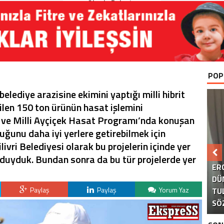
Okurla Buluştu
POP
elediye arazisine ekimini yaptığı milli hibrit
ilen 150 ton ürünün hasat işlemini
li ve Milli Ayçiçek Hasat Programı’nda konuşan
ğunu daha iyi yerlere getirebilmek için
vri Belediyesi olarak bu projelerin içinde yer
B
 duyduk. Bundan sonra da bu tür projelerde yer
ER
DÜ
Paylaş
Paylaş
Yorum Yaz
TU
KA
AK
S
SÖ