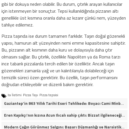
gibi bir dokuya neden olabilir. Bu durum, çıtırlık arayan kullanıcılar
için istenmeyen bir sonuçtur. Tepsi kullanıldığında pizzanın altı
genellikle üst kısmına oranla daha az kızarır çünkü nem, yüzeyden
tahliye edilemez.
Pizza taşında ise durum tamamen farklıdır. Taşın doğal gözenekli
yapısı, hamurun alt yüzeyinden nemi emme kapasitesine sahiptir.
Bu, pizzanın alt kısmının daha kuru ve dolayısıyla daha çıtır
olmasını sağlar. Bu çıtırlık, özellikle Napoliten ya da Roma tarzı
ince tabanlı pizzalarda tercih edilen bir özelliktir. Ancak taşın
gözenekleri zamanla yağ ve un kalıntılarıyla dolabileceği için
temizlik süreci özen gerektirir. Bu özellik, taşın performansını
doğrudan etkileyebilir ve düzenli bakım gerektirir.
Isı İletimi
Pizza Taşı
Pizza tepsisi
Gaziantep’in 863 Yıllık Tarihi Eseri Tehlikede: Boyacı Cami Minberi İçin “Restorasyon Durdurulsun” Çağrısı!
Eren Kaşıkçı’nın kızına Acun Ilıcalı sahip çıktı: Bizzat ilgileneceğim
Modern Çağın Görünmez Salgını: Başarı Düşmanlığı ve Narsistik Yükseliş