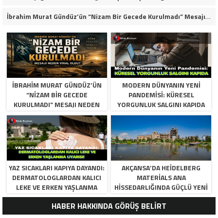
İbrahim Murat Gündüz’ün “Nizam Bir Gecede Kurulmadı” Mesajı Sosyal Medyada Geniş Yankı Uyandırdı
İBRAHIM MURAT GÜNDÜZ’ÜN
MODERN DÜNYANIN YENI
“NIZAM BIR GECEDE
PANDEMISI: KÜRESEL
KURULMADI” MESAJI NEDEN
YORGUNLUK SALGINI KAPIDA
VIRAL OLDU?
YAZ SICAKLARI KAPIYA DAYANDI:
AKÇANSA’DA HEIDELBERG
DERMATOLOGLARDAN KALICI
MATERIALS ANA
LEKE VE ERKEN YAŞLANMA
HISSEDARLIĞINDA GÜÇLÜ YENI
UYARISI!
DÖNEM BAŞLIYOR
HABER HAKKINDA GÖRÜŞ BELİRT