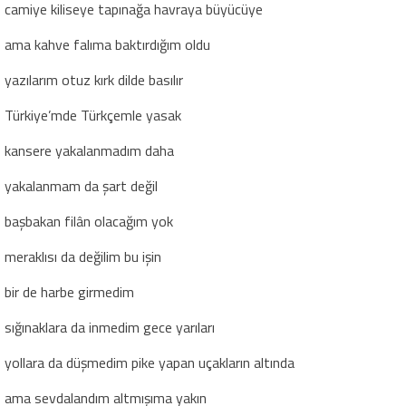
camiye kiliseye tapınağa havraya büyücüye
ama kahve falıma baktırdığım oldu
yazılarım otuz kırk dilde basılır
Türkiye’mde Türkçemle yasak
kansere yakalanmadım daha
yakalanmam da şart değil
başbakan filân olacağım yok
meraklısı da değilim bu işin
bir de harbe girmedim
sığınaklara da inmedim gece yarıları
yollara da düşmedim pike yapan uçakların altında
ama sevdalandım altmışıma yakın