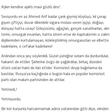
Aşkın kendine aşıktı mavi gözlü dev!
Seviyordu en az Ahmed Arif kadar çarık giymiş köylüyü, kıl çorap
giyen çiftçiyi, duvar dibindeki sigara molası veren işçiyi, doğayı,
dünyayı hatta uzayı! Gökyüzünü, ağaçları, gerçek sanatkarları, alın
terini, omurgalı insanları, hatta sitem etse de kapitalizmin o zalim
dişlilerinden kurtulamayan, köleleştirilmiş omurgasızları ve elbette
kadınlarını, o cefakar kadınlarını!
Ardından onca şey söylenildi. Güzel yüreğine selam da durdurdular,
hakaret de ettiler. Şiirlerine övgü de yağdırdılar, birkaç dizeden
ötürü vatan haini de ilan ettiler. Komünist deyip bağırlarına da
bastılar, Rusya’ya kaçtığında o bugün hala en popüler komünist
parti olan malum partisinden de attılar.
Yetmedi,!
Yetmiyordu.
Bir kör kurşunla harcanmamak adına vatanından gitti diye, elinden