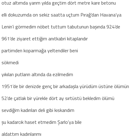
otuz altımda yarım yılda geçtim dört metre kare betonu
elli dokuzumda on sekiz saatta uçtum Pırağ’dan Havana’ya
Lenin’i görmedim nöbet tuttum tabutunun başında 924’de
961’de ziyaret ettiğim anıtkabri kitaplarıdır
partimden koparmağa yeltendiler beni
sökmedi
yıkılan putların altında da ezilmedim
1951’de bir denizde genç bir arkadaşla yürüdüm üstüne ölümün
52’de çatlak bir yürekle dört ay sırtüstü bekledim ölümü
sevdiğim kadınları deli gibi kıskandım
şu kadarcık haset etmedim Şarlo’ya bile
aldattım kadınlarımı