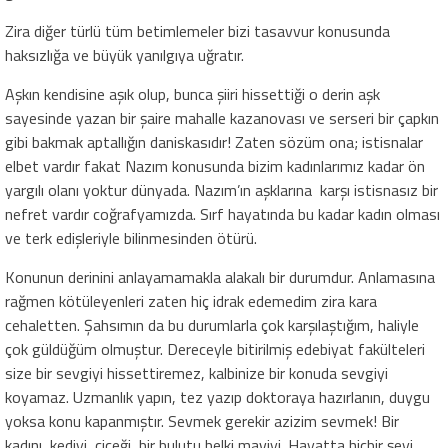
Zira diğer türlü tüm betimlemeler bizi tasavvur konusunda
haksızlığa ve büyük yanılgıya uğratır.
Aşkın kendisine aşık olup, bunca şiiri hissettiği o derin aşk
sayesinde yazan bir şaire mahalle kazanovası ve serseri bir çapkın
gibi bakmak aptallığın daniskasıdır! Zaten sözüm ona; istisnalar
elbet vardır fakat Nazım konusunda bizim kadınlarımız kadar ön
yargılı olanı yoktur dünyada. Nazım’ın aşklarına karşı istisnasız bir
nefret vardır coğrafyamızda. Sırf hayatında bu kadar kadın olması
ve terk edişleriyle bilinmesinden ötürü.
Konunun derinini anlayamamakla alakalı bir durumdur. Anlamasına
rağmen kötüleyenleri zaten hiç idrak edemedim zira kara
cehaletten. Şahsımın da bu durumlarla çok karşılaştığım, haliyle
çok güldüğüm olmuştur. Dereceyle bitirilmiş edebiyat fakülteleri
size bir sevgiyi hissettiremez, kalbinize bir konuda sevgiyi
koyamaz. Uzmanlık yapın, tez yazıp doktoraya hazırlanın, duygu
yoksa konu kapanmıştır. Sevmek gerekir azizim sevmek! Bir
kadını, kediyi, çiçeği, bir bulutu belki maviyi. Hayatta hiçbir şeyi