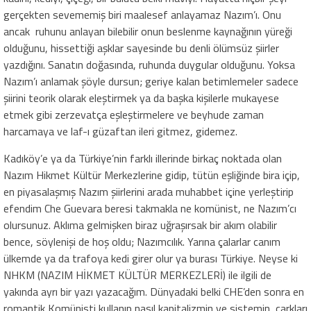
gerçekten sevememiş biri maalesef anlayamaz Nazım’ı. Onu
ancak ruhunu anlayan bilebilir onun beslenme kaynağının yüreği
olduğunu, hissettiği aşklar sayesinde bu denli ölümsüz şiirler
yazdığını. Sanatın doğasında, ruhunda duygular olduğunu. Yoksa
Nazım’ı anlamak şöyle dursun; geriye kalan betimlemeler sadece
şiirini teorik olarak eleştirmek ya da başka kişilerle mukayese
etmek gibi zerzevatça eşleştirmelere ve beyhude zaman
harcamaya ve laf-ı güzaftan ileri gitmez, gidemez.
Kadıköy’e ya da Türkiye’nin farklı illerinde birkaç noktada olan
Nazım Hikmet Kültür Merkezlerine gidip, tütün eşliğinde bira içip,
en piyasalaşmış Nazım şiirlerini arada muhabbet içine yerleştirip
efendim Che Guevara beresi takmakla ne komünist, ne Nazım’cı
olursunuz. Aklıma gelmişken biraz uğraşırsak bir akım olabilir
bence, söylenişi de hoş oldu; Nazımcılık. Yarına çalarlar canım
ülkemde ya da trafoya kedi girer olur ya burası Türkiye. Neyse ki
NHKM (NAZIM HİKMET KÜLTÜR MERKEZLERİ) ile ilgili de
yakında ayrı bir yazı yazacağım. Dünyadaki belki CHE’den sonra en
romantik Komünisti kullanıp nasıl kapitalizmin ve sistemin, çarkları