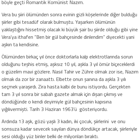
böyle geçti Romantik Komünist Nazım.
Vera bu şiiri ölümünden sonra evinin gizli köşelerinde diğer bulduğu
şiirler gibi tesadüf olarak bulmuştu. Yaşarken ölümünün
yaklaştığını hissetmiş olacak ki büyük şair bu şiirde olduğu gibi yine
Vera’ya ithafen “Ben bir gül bahçesinde dinlendim” diyecekti yani
aşkın ta kendisine.
Ölümünden birkaç yıl önce doktorlarla kalp elektrotlarında sorun
olduğunu teşhis etmiş, aşksız 10 yıl, aşkla 3 yıl ömür biçeceklerdi
o güzelim mavi gözlere. Nasıl Tahir ve Zühre olmak zor ise, Nazım
olmak da zor bir zanaattı. Elbette onun şanına da aşkla 3 yılı
seçmek yaraşırdı. Zira hasta kalbi de bunu istiyordu. Gerçekten
tam 3 yıl sonra bir sabah gazete almak için dışarı çıkmış ve
döndüğünde o kendi deyimiyle gül bahçesinin kapısına
yığılıvermişti. Tarih 3 Haziran 1963’ü gösteriyordu.
Ardında 13 aşk, gözü yaşlı 3 kadın, iki çocuk, şiirlerini ve onu
sonsuza kadar sevecek sayıları dünya döndükçe artacak, şiirleriyle
sesi olduğu yüz binler belki de milyonları bıraktı.