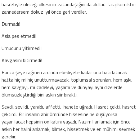
hasretiyle öleceği ülkesinin vatandaşlığını da aldılar. Tarajikomiktir;
zannedersem dokuz yıl önce geri verdiler.
Durmadı!
Asla pes etmedi!
Umudunu yitirmedi!
Kavgasını bitirmedi!
Bunca şeye rağmen ardında ebediyete kadar onu hatırlatacak
hatta hiç mi hiç unutturmayacak, toplumsal sorunları, hem aşkı,
hem kavgayı, mücadeleyi, yaşamı ve dünyayı aynı dizelerde
ölümsüzleştirdiği bini aşkın şiir bıraktı.
Sevdi, sevildi, yanıldı, affetti, ihanete uğradı. Hasret çekti, hasret
çektirdi. Bir insanın ahir ömründe hissesine ne düşüyorsa
yaşanılacak hepsinin on katını yaşadı. Nazım’ı anlamak için önce
aşkın her halini anlamak, bilmek, hissetmek ve en mühimi sevmek
gerekir.