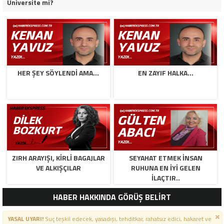
Üniversite mi?
HER ŞEY SÖYLENDI AMA…
EN ZAYIF HALKA…
ZIRH ARAYIŞI, KİRLİ BAGAJLAR
SEYAHAT ETMEK İNSAN
VE ALKIŞÇILAR
RUHUNA EN İYİ GELEN
İLAÇTIR..
HABER HAKKINDA GÖRÜŞ BELİRT
YASAL UYARI!
Suç teşkil edecek, yasadışı, tehditkar, rahatsız edici, hakaret ve